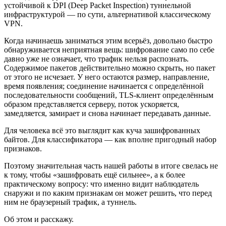
устойчивой к DPI (Deep Packet Inspection) туннельной
инфраструктурой — по сути, альтернативой классическому
VPN.
Когда начинаешь заниматься этим всерьёз, довольно быстро
обнаруживается неприятная вещь: шифрование само по себе
давно уже не означает, что трафик нельзя распознать.
Содержимое пакетов действительно можно скрыть, но пакет
от этого не исчезает. У него остаются размер, направление,
время появления; соединение начинается с определённой
последовательности сообщений, TLS-клиент определённым
образом представляется серверу, поток ускоряется,
замедляется, замирает и снова начинает передавать данные.
Для человека всё это выглядит как куча зашифрованных
байтов. Для классификатора — как вполне пригодный набор
признаков.
Поэтому значительная часть нашей работы в итоге свелась не
к тому, чтобы «зашифровать ещё сильнее», а к более
практическому вопросу: что именно видит наблюдатель
снаружи и по каким признакам он может решить, что перед
ним не браузерный трафик, а туннель.
Об этом и расскажу.