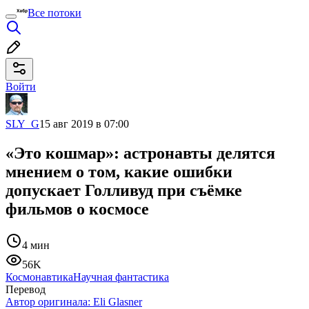
Все потоки
Войти
SLY_G
15 авг 2019 в 07:00
«Это кошмар»: астронавты делятся
мнением о том, какие ошибки
допускает Голливуд при съёмке
фильмов о космосе
4 мин
56K
Космонавтика
Научная фантастика
Перевод
Автор оригинала:
Eli Glasner