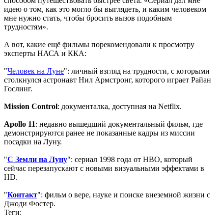
способом путешествовать быстрее света. «Сериал дал мне
идею о том, как это могло бы выглядеть, и каким человеком
мне нужно стать, чтобы бросить вызов подобным
трудностям».
А вот, какие ещё фильмы порекомендовали к просмотру
эксперты НАСА и ККА:
"
Человек на Луне
": личный взгляд на трудности, с которыми
столкнулся астронавт Нил Армстронг, которого играет Райан
Гослинг.
Mission Control
: документалка, доступная на Netflix.
Apollo 11
: недавно вышедший документальный фильм, где
демонстрируются ранее не показанные кадры из миссии
посадки на Луну.
"
С Земли на Луну
": сериал 1998 года от HBO, который
сейчас перезапускают с новыми визуальными эффектами в
HD.
"
Контакт
": фильм о вере, науке и поиске внеземной жизни с
Джоди Фостер.
Теги: