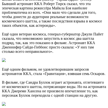
Бывший астронавт ККА Роберт Тирск сказал, что эта
эпическая картина режиссёра Майкла Бэя наиболее
проблематична из всех. «Они мало что сделали для того,
чтобы донести до аудитории реальные возможности
космического шаттла, а также последствия взрыва в космосе
таких объектов, как астероиды».
Ещё один ветеран космоса, генерал-губернатор Джули Пайет
сказала, что невозможно запустить в космос два шаттла
подряд, так, как это показано в фильме. Астронавт ККА
Дженнифер Сайди-Гиббонс просто сказала: «У них там
столько всего неправильного».
Ещё одним фильмом, не удовлетворившим запросов
астронавтов ККА, стала «Гравитация», взявшая семь Оскаров.
В фильме, где Сандра Буллок играет астронавта, отлетевшего
от космического шаттла, потрясающие виды. Но на астронавта
ККА Джереми Хансена не произвело впечатление то, как
персонаж Буллок переходила с одной станции на другую.