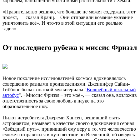
кораблём, наполненным остатками растительности с Земли.
«Правительство решило, что больше не может содержать этот
проект, — сказал Кранц. – Они отправили команде указание
уничтожить всё». И что-то в этой ситуации его реально
задело.
От последнего рубежа к миссис Фриззл
Новое поколение исследователей космоса вдохновлялось
совершенно разными произведениями. Дженнифер Сайди-
Гиббонс была фанаткой мультсериала "
Волшебный школьный
автобус
". «Миссис Фриззл – это моё», — сказал она, возложив
ответственность за свою любовь к науке на это
образовательное шоу.
Пилот истребителя Джереми Хансен, решивший стать
астронавтом, называет в качестве своего вдохновения сериал
«Звёздный путь», прививший ему веру в то, что человечество
сможет отправиться в путешествие по Вселенной, обзаведясь