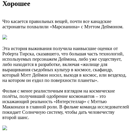
Хорошее
Что касается правильных вещей, почти все канадские
астронавты похвалили «Марсианина» с Мэттом Деймоном.
Эта история выживания получила наивысшие оценки от
Роберта Тирска, сказавшего, что большая часть технологий,
используемых персонажем Деймона, либо уже существует,
либо находится в разработке, включая «жилище для
выращивания съедобных культур в космосе, скафандр,
который Мэтт Деймон носил, выходя в космос, или вездеход,
на котором он ездил по поверхности планеты».
Фильм с менее реалистичным взглядом на космические
полёты, получивший одобрение космонавтов – это
искажающий реальность «Интерстеллар» с Мэттью
Макконахи в главной роли. В фильме команда исследователей
покидает Солнечную систему, чтобы дать человечеству
второй шанс.