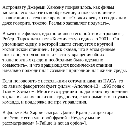
Астронавту Джереми Хансену понравилось, как фильм
заставил его включить воображение, и показал влияние
гравитации на течение времени. «О таких вещах сегодня нам
даже говорить тяжело. Реально заставляет подумать».
В качестве фильма, вдохновившего его пойти в астронавты,
Роберт Тирск называет «Космическую одиссею 2001». Он
упоминает сцену, в которой шаттл стыкуется с круглой
космической станцией. Тирск сказал, что в этом фильме
показано, что «скорость и частоту вращения обоих
транспортных средств необходимо было идеально
совместить», и что вращающаяся космическая станция
идеально подходит для создания пригодной для жизни среды.
Если поговорить с несколькими сотрудниками из НАСА, то
их явным фаворитом будет фильм «Аполлон-13» 1995 года с
Томом Хэнксом. Многие сотрудники по достоинству оценили
то, как в фильме показаны трудности, с которыми столкнулась
команда, и поддержка центра управления.
В фильме Эд Харрис сыграл Джина Кранца, директора
полётов, с его культовой фразой «Неудачу мы не
рассматриваем» [«Failure is not an option»].