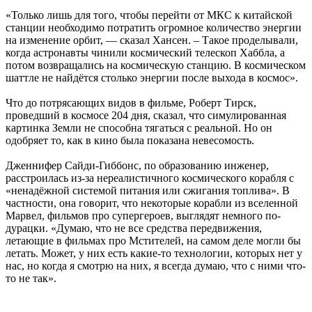
«Только лишь для того, чтобы перейти от МКС к китайской
станции необходимо потратить огромное количество энергии
на изменение орбит, — сказал Хансен. – Такое проделывали,
когда астронавты чинили космический телескоп Хаббла, а
потом возвращались на космическую станцию. В космическом
шаттле не найдётся столько энергии после выхода в космос».
Что до потрясающих видов в фильме, Роберт Тирск,
проведший в космосе 204 дня, сказал, что симулированная
картинка Земли не способна тягаться с реальной. Но он
одобряет то, как в кино была показана невесомость.
Дженнифер Сайди-Гиббонс, по образованию инженер,
расстроилась из-за нереалистичного космического корабля с
«ненадёжной системой питания или сжигания топлива». В
частности, она говорит, что некоторые корабли из вселенной
Марвел, фильмов про супергероев, выглядят немного по-
дурацки. «Думаю, что не все средства передвижения,
летающие в фильмах про Мстителей, на самом деле могли бы
летать. Может, у них есть какие-то технологии, которых нет у
нас, но когда я смотрю на них, я всегда думаю, что с ними что-
то не так».