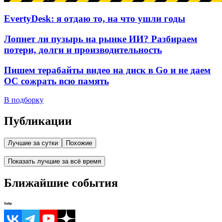
EvertyDesk: я отдаю то, на что ушли годы
Лопнет ли пузырь на рынке ИИ? Разбираем
потери, долги и производительность
Пишем терабайты видео на диск в Go и не даем
ОС сожрать всю память
В подборку
Публикации
Лучшие за сутки
Похожие
Показать лучшие за всё время
Ближайшие события