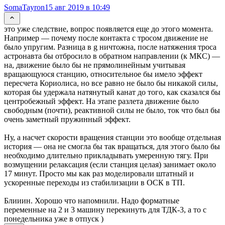
SomaTayron
15 авг 2019 в 10:49
это уже следствие, вопрос появляется еще до этого момента.
Например — почему после контакта с тросом движение не
было упругим. Разница в g ничтожна, после натяжения троса
астронавта бы отбросило в обратном направлении (к МКС) —
на, движение было бы не прямолинейным учитывая
вращающуюся станцию, относительное бы имело эффект
пересчета Кориолиса, но все равно не было бы никакой силы,
которая бы удержала натянутый канат до того, как сказался бы
центробежный эффект. На этапе разлета движение было
свободным (почти), реактивной силы не было, ток что был бы
очень заметный пружинный эффект.
Ну, а насчет скорости вращения станции это вообще отдельная
история — она не смогла бы так вращаться, для этого было бы
необходимо длительно прикладывать умеренную тягу. При
возмущении релаксация (если станция целая) занимает около
17 минут. Просто мы как раз моделировали штатный и
ускоренные переходы из стабилизации в ОСК в ТП.
Блииин. Хорошо что напомнили. Надо форматные
переменные на 2 и 3 машину перекинуть для ТДК-3, а то с
понедельника уже в отпуск )