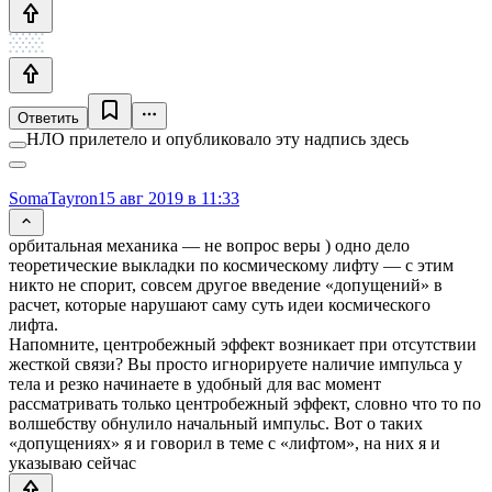
Ответить
НЛО прилетело и опубликовало эту надпись здесь
SomaTayron
15 авг 2019 в 11:33
орбитальная механика — не вопрос веры ) одно дело
теоретические выкладки по космическому лифту — с этим
никто не спорит, совсем другое введение «допущений» в
расчет, которые нарушают саму суть идеи космического
лифта.
Напомните, центробежный эффект возникает при отсутствии
жесткой связи? Вы просто игнорируете наличие импульса у
тела и резко начинаете в удобный для вас момент
рассматривать только центробежный эффект, словно что то по
волшебству обнулило начальный импульс. Вот о таких
«допущениях» я и говорил в теме с «лифтом», на них я и
указываю сейчас