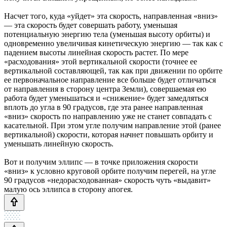
Насчет того, куда «уйдет» эта скорость, направленная «вниз»
— эта скорость будет совершать работу, уменьшая
потенциальную энергию тела (уменьшая высоту орбиты) и
одновременно увеличивая кинетическую энергию — так как с
падением высоты линейная скорость растет. По мере
«расходования» этой вертикальной скорости (точнее ее
вертикальной составляющей, так как при движении по орбите
ее первоначальное направление все больше будет отличаться
от направления в сторону центра Земли), совершаемая ею
работа будет уменьшаться и «снижение» будет замедляться
вплоть до угла в 90 градусов, где эта ранее направленная
«вниз» скорость по направлению уже не станет совпадать с
касательной. При этом угле получим направление этой (ранее
вертикальной) скорости, которая начнет повышать орбиту и
уменьшать линейную скорость.
Вот и получим эллипс — в точке приложения скорости
«вниз» к условно круговой орбите получим перегей, на угле
90 градусов «недорасходованная» скорость чуть «выдавит»
малую ось эллипса в сторону апогея.