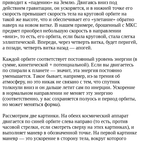
приводит к «падению» на Землю. Двигаясь вниз под
действием гравитации, он ускоряется, и в нижней точке его
скорость превышает скорость тела на круговой орбите на
такой же высоте, что и обеспечивает его «улетание» обратно
наверх на новом витке. В нашем примере, брошенный с МКС
предмет приобрел небольшую скорость в направлении
«вниз», то есть, его орбита, если была круговой, стала слегка
эллиптической. Впереди, через четверть витка, будет перигей,
а позади, четверть витка назад — апогей.
Каждой орбите соответствует постоянный уровень энергии (в
сумме, кинетической + потенциальной). Если вы двигаетесь
по спирали к планете — значит, эта энергия постоянно
уменьшается. Такое бывает, например, из-за трения об
атмосферу, но это никак не связано с тем, что спутник
толкнули вниз и он дальше летит сам по инерции. Ускорение
в нормальном направлении не меняет эту энергию
(соответственно, у вас сохраняется полуось и период орбиты,
но может меняться форма).
Рассмотрим две картинки. На обеих космический аппарат
двигается по синей орбите слева направо (то есть, против
часовой стрелки, если смотреть сверху на этих картинках), и
выполняет маневр в обозначенной точке. На первой картинке
маневр — это ускорение в сторону тела, вокруг которого