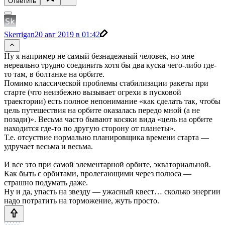
Ответить
Skerrigan
20 авг 2019 в 01:42
Ну я например не самый безнадежный человек, но мне
нереально трудно соединить хотя бы два куска чего-либо где-
то там, в болтанке на орбите.
Помимо классической проблемы стабилизации ракеты при
старте (что неизбежно вызывает огрехи в пусковой
траектории) есть полное непонимание «как сделать так, чтобы
цель путешествия на орбите оказалась передо мной (а не
позади)». Весьма часто бывают косяки вида «цель на орбите
находится где-то по другую сторону от планеты».
Т.е. отсуствие нормально планировщика времени старта —
удручает весьма и весьма.
И все это при самой элементарной орбите, экваториальной.
Как быть с орбитами, пролегающими через полюса —
страшно подумать даже.
Ну и да, упасть на звезду — ужасный квест… сколько энергии
надо потратить на торможение, жуть просто.