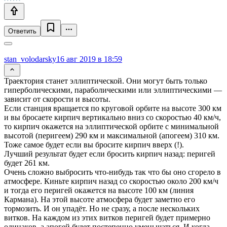
Ответить
stan_volodarsky
16 авг 2019 в 18:59
Траектория станет эллиптической. Они могут быть только
гиперболическими, параболическими или эллиптическими —
зависит от скорости и высоты.
Если станция вращается по круговой орбите на высоте 300 км
и вы бросаете кирпич вертикально вниз со скоростью 40 км/ч,
то кирпич окажется на эллиптической орбите с минимальной
высотой (перигеем) 290 км и максимальной (апогеем) 310 км.
Тоже самое будет если вы бросите кирпич вверх (!).
Лучший результат будет если бросить кирпич назад: перигей
будет 261 км.
Очень сложно выбросить что-нибудь так что бы оно сгорело в
атмосфере. Киньте кирпич назад со скоростью около 200 км/ч
и тогда его перигей окажется на высоте 100 км (линия
Кармана). На этой высоте атмосфера будет заметно его
тормозить. И он упадёт. Но не сразу, а после нескольких
витков. На каждом из этих витков перигей будет примерно
одинаков, а апогей будет постепенно уменьшаться. И когда