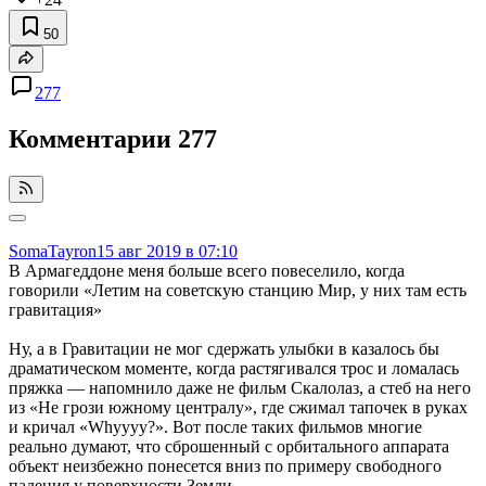
50
277
Комментарии
277
SomaTayron
15 авг 2019 в 07:10
В Армагеддоне меня больше всего повеселило, когда
говорили «Летим на советскую станцию Мир, у них там есть
гравитация»
Ну, а в Гравитации не мог сдержать улыбки в казалось бы
драматическом моменте, когда растягивался трос и ломалась
пряжка — напомнило даже не фильм Скалолаз, а стеб на него
из «Не грози южному централу», где сжимал тапочек в руках
и кричал «Whyyyy?». Вот после таких фильмов многие
реально думают, что сброшенный с орбитального аппарата
объект неизбежно понесется вниз по примеру свободного
падения у поверхности Земли.