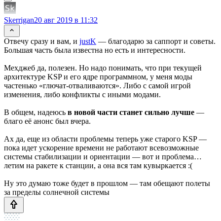
Skerrigan
20 авг 2019 в 11:32
Отвечу сразу и вам, и
justK
— благодарю за саппорт и советы.
Большая часть была известна но есть и интересности.
Мехджеб да, полезен. Но надо понимать, что при текущей
архитектуре KSP и его ядре программном, у меня моды
частенько «глючат-отваливаются». Либо с самой игрой
изменения, либо конфликты с иными модами.
В общем, надеюсь
в новой части станет сильно лучше
—
благо её анонс был вчера.
Ах да, еще из области проблемы теперь уже старого KSP —
пока идет ускорение времени не работают всевозможные
системы стабилизации и ориентации — вот и проблема…
летим на ракете к станции, а она вся там кувыркается :(
Ну это думаю тоже будет в прошлом — там обещают полеты
за пределы солнечной системы