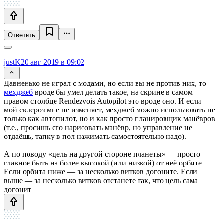
Ответить
justK
20 авг 2019 в 09:02
Давненько не играл с модами, но если вы не против них, то
мехджеб
вроде бы умел делать такое, на скрине в самом
правом столбце Rendezvois Autopilot это вроде оно. И если
мой склероз мне не изменяет, мехджеб можно использовать не
только как автопилот, но и как просто планировщик манёвров
(т.е., просишь его нарисовать манёвр, но управление не
отдаёшь, тапку в пол нажимать самостоятельно надо).
А по поводу «цель на другой стороне планеты» — просто
главное быть на более высокой (или низкой) от неё орбите.
Если орбита ниже — за несколько витков догоните. Если
выше — за несколько витков отстанете так, что цель сама
догонит