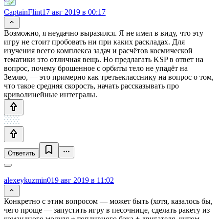
CaptainFlint
17 авг 2019 в 00:17
Возможно, я неудачно выразился. Я не имел в виду, что эту
игру не стоит пробовать ни при каких раскладах. Для
изучения всего комплекса задач и расчётов космической
тематики это отличная вещь. Но предлагать KSP в ответ на
вопрос, почему брошенное с орбиты тело не упадёт на
Землю, — это примерно как третьекласснику на вопрос о том,
что такое средняя скорость, начать рассказывать про
криволинейные интегралы.
Ответить
alexeykuzmin0
19 авг 2019 в 11:02
Конкретно с этим вопросом — может быть (хотя, казалось бы,
чего проще — запустить игру в песочнице, сделать ракету из
командного модуля + топливного бака + двигателя, читом