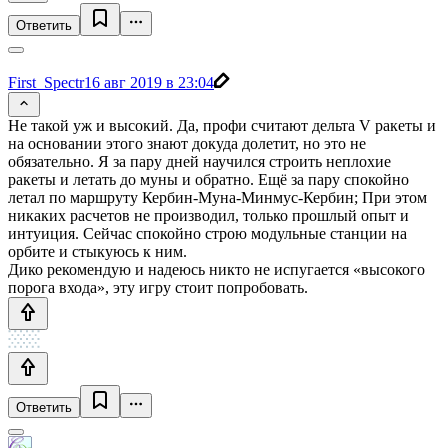
Ответить
First_Spectr
16 авг 2019 в 23:04
Не такой уж и высокий. Да, профи считают дельта V ракеты и
на основании этого знают докуда долетит, но это не
обязательно. Я за пару дней научился строить неплохие
ракеты и летать до муны и обратно. Ещё за пару спокойно
летал по маршруту Кербин-Муна-Минмус-Кербин; При этом
никаких расчетов не производил, только прошлый опыт и
интуиция. Сейчас спокойно строю модульные станции на
орбите и стыкуюсь к ним.
Дико рекомендую и надеюсь никто не испугается «высокого
порога входа», эту игру стоит попробовать.
Ответить