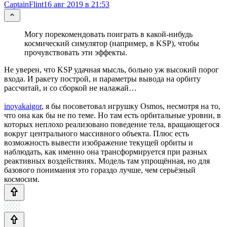
CaptainFlint
16 авг 2019 в 21:53
Могу порекомендовать поиграть в какой-нибудь
космический симулятор (например, в KSP), чтобы
прочувствовать эти эффекты.
Не уверен, что KSP удачная мысль, больно уж высокий порог
входа. И ракету построй, и параметры вывода на орбиту
рассчитай, и со сборкой не налажай…
inoyakaigor
, я бы посоветовал игрушку Osmos, несмотря на то,
что она как бы не по теме. Но там есть орбитальные уровни, в
которых неплохо реализовано поведение тела, вращающегося
вокруг центрального массивного объекта. Плюс есть
возможность вывести изображение текущей орбиты и
наблюдать, как именно она трансформируется при разных
реактивных воздействиях. Модель там упрощённая, но для
базового понимания это гораздо лучше, чем серьёзный
космосим.