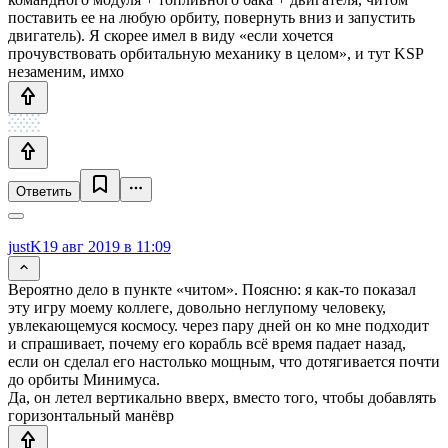
поставить ее на любую орбиту, повернуть вниз и запустить
двигатель). Я скорее имел в виду «если хочется
прочувствовать орбитальную механику в целом», и тут KSP
незаменим, имхо
Ответить
justK
19 авг 2019 в 11:09
Вероятно дело в пункте «читом». Поясню: я как-то показал
эту игру моему коллеге, довольно неглупому человеку,
увлекающемуся космосу. через пару дней он ко мне подходит
и спрашивает, почему его корабль всё время падает назад,
если он сделал его настолько мощным, что дотягивается почти
до орбиты Минимуса.
Да, он летел вертикально вверх, вместо того, чтобы добавлять
горизонтальный манёвр