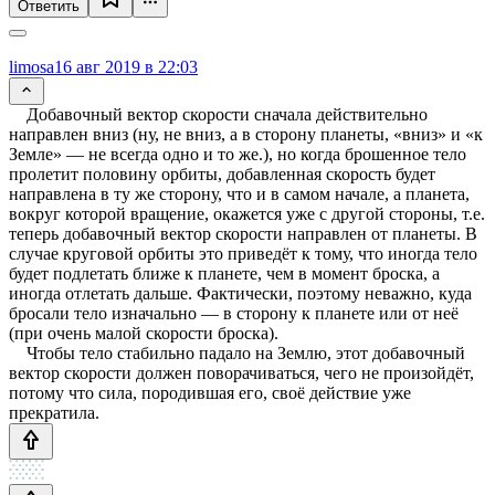
Ответить
limosa
16 авг 2019 в 22:03
Добавочный вектор скорости сначала действительно
направлен вниз (ну, не вниз, а в сторону планеты, «вниз» и «к
Земле» — не всегда одно и то же.), но когда брошенное тело
пролетит половину орбиты, добавленная скорость будет
направлена в ту же сторону, что и в самом начале, а планета,
вокруг которой вращение, окажется уже с другой стороны, т.е.
теперь добавочный вектор скорости направлен от планеты. В
случае круговой орбиты это приведёт к тому, что иногда тело
будет подлетать ближе к планете, чем в момент броска, а
иногда отлетать дальше. Фактически, поэтому неважно, куда
бросали тело изначально — в сторону к планете или от неё
(при очень малой скорости броска).
Чтобы тело стабильно падало на Землю, этот добавочный
вектор скорости должен поворачиваться, чего не произойдёт,
потому что сила, породившая его, своё действие уже
прекратила.