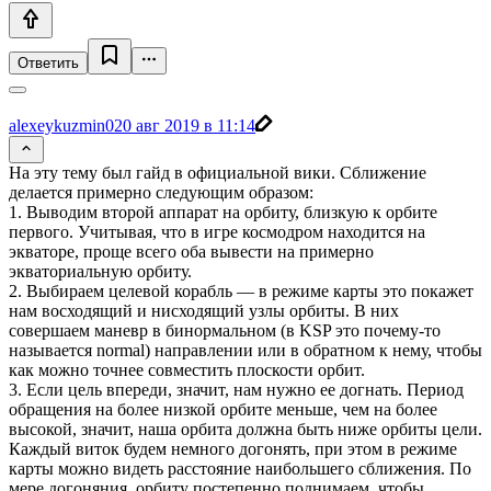
Ответить
alexeykuzmin0
20 авг 2019 в 11:14
На эту тему был гайд в официальной вики. Сближение
делается примерно следующим образом:
1. Выводим второй аппарат на орбиту, близкую к орбите
первого. Учитывая, что в игре космодром находится на
экваторе, проще всего оба вывести на примерно
экваториальную орбиту.
2. Выбираем целевой корабль — в режиме карты это покажет
нам восходящий и нисходящий узлы орбиты. В них
совершаем маневр в бинормальном (в KSP это почему-то
называется normal) направлении или в обратном к нему, чтобы
как можно точнее совместить плоскости орбит.
3. Если цель впереди, значит, нам нужно ее догнать. Период
обращения на более низкой орбите меньше, чем на более
высокой, значит, наша орбита должна быть ниже орбиты цели.
Каждый виток будем немного догонять, при этом в режиме
карты можно видеть расстояние наибольшего сближения. По
мере догоняния, орбиту постепенно поднимаем, чтобы