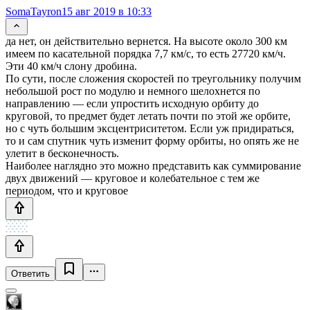
SomaTayron
15 авг 2019 в 10:33
да нет, он действительно вернется. На высоте около 300 км
имеем по касательной порядка 7,7 км/с, то есть 27720 км/ч.
Эти 40 км/ч слону дробина.
По сути, после сложения скоростей по треугольнику получим
небольшой рост по модулю и немного шелохнется по
направлению — если упростить исходную орбиту до
круговой, то предмет будет летать почти по этой же орбите,
но с чуть большим эксцентриситетом. Если уж придираться,
то и сам спутник чуть изменит форму орбиты, но опять же не
улетит в бесконечность.
Наиболее наглядно это можно представить как суммирование
двух движений — круговое и колебательное с тем же
периодом, что и круговое
Ответить