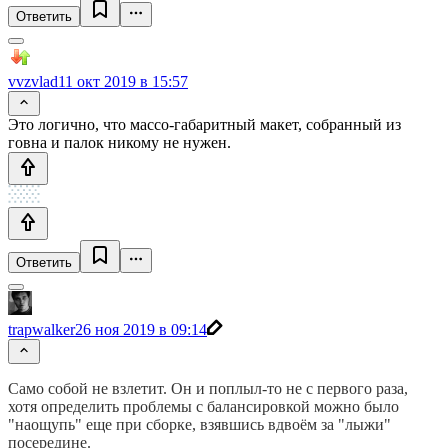
Ответить
vvzvlad
11 окт 2019 в 15:57
Это логично, что массо-габаритный макет, собранный из
говна и палок никому не нужен.
Ответить
trapwalker
26 ноя 2019 в 09:14
Само собой не взлетит. Он и поплыл-то не с первого раза,
хотя определить проблемы с балансировкой можно было
"наощупь" еще при сборке, взявшись вдвоём за "лыжи"
посередине.