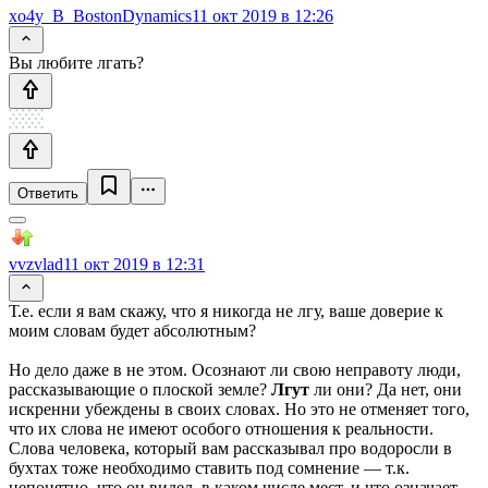
xo4y_B_BostonDynamics
11 окт 2019 в 12:26
Вы любите лгать?
Ответить
vvzvlad
11 окт 2019 в 12:31
Т.е. если я вам скажу, что я никогда не лгу, ваше доверие к
моим словам будет абсолютным?
Но дело даже в не этом. Осознают ли свою неправоту люди,
рассказывающие о плоской земле?
Лгут
ли они? Да нет, они
искренни убеждены в своих словах. Но это не отменяет того,
что их слова не имеют особого отношения к реальности.
Слова человека, который вам рассказывал про водоросли в
бухтах тоже необходимо ставить под сомнение — т.к.
непонятно, что он видел, в каком числе мест, и что означает