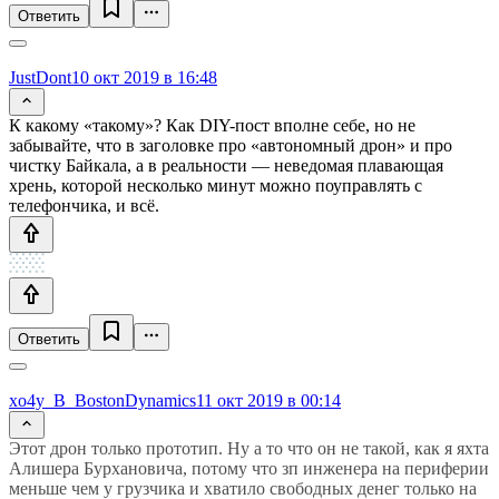
Ответить
JustDont
10 окт 2019 в 16:48
К какому «такому»? Как DIY-пост вполне себе, но не
забывайте, что в заголовке про «автономный дрон» и про
чистку Байкала, а в реальности — неведомая плавающая
хрень, которой несколько минут можно поуправлять с
телефончика, и всё.
Ответить
xo4y_B_BostonDynamics
11 окт 2019 в 00:14
Этот дрон только прототип. Ну а то что он не такой, как я яхта
Алишера Бурхановича, потому что зп инженера на периферии
меньше чем у грузчика и хватило свободных денег только на