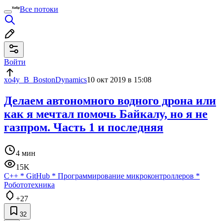
Все потоки
Войти
xo4y_B_BostonDynamics
10 окт 2019 в 15:08
Делаем автономного водного дрона или
как я мечтал помочь Байкалу, но я не
газпром. Часть 1 и последняя
4 мин
15K
C++
*
GitHub
*
Программирование микроконтроллеров
*
Робототехника
+27
32