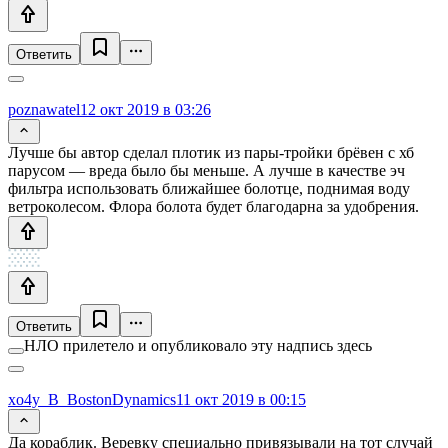
Ответить
poznawatel
12 окт 2019 в 03:26
Лучше бы автор сделал плотик из пары-тройки брёвен с хб
парусом — вреда было бы меньше. А лучше в качестве эч
фильтра использовать ближайшее болотце, поднимая воду
ветроколесом. Флора болота будет благодарна за удобрения.
Ответить
НЛО прилетело и опубликовало эту надпись здесь
xo4y_B_BostonDynamics
11 окт 2019 в 00:15
Да кораблик. Веревку специально привязывали на тот случай