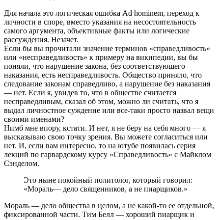
Для начала это логическая ошибка Ad hominem, переход к
личности в споре, вместо указания на несостоятельность
самого аргумента, объективные факты или логические
рассуждения. Незачет.
Если бы вы прочитали значение терминов «справедливость»
или «несправедливость» к примеру на википедии, вы бы
поняли, что нарушение закона, без соответствующего
наказания, есть несправедливость. Общество приняло, что
следование законам справедливо, а нарушение без наказания
— нет. Если я, увидев то, что в обществе считается
несправедливым, сказал об этом, можно ли считать, что я
выдал личностное суждение или все-таки просто назвал вещи
своими именами?
Нимб мне впору, кстати. И нет, я не беру на себя много — я
высказываю свою точку зрения. Вы можете согласиться или
нет. И, если вам интересно, то на ютубе появилась серия
лекций по гарвардскому курсу «Справедливость» с Майклом
Сэнделом.
Это ныне покойный политолог, который говорил:
«Мораль— дело священников, а не пиарщиков.»
Мораль — дело общества в целом, а не какой-то ее отдельной,
фиксированной части. Тим Белл — хороший пиарщик и