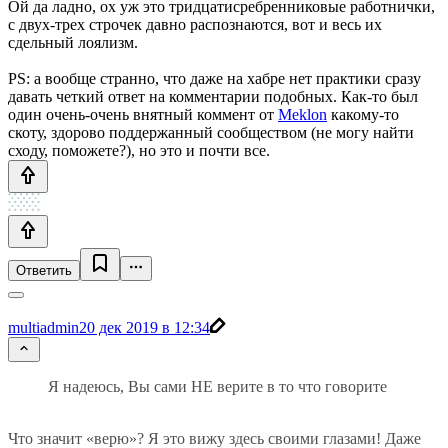
Ой да ладно, ох уж это тридцатисребренниковые работнички,
с двух-трех строчек давно распознаются, вот и весь их
сдельный лоялизм.
PS: а вообще странно, что даже на хабре нет практики сразу
давать четкий ответ на комментарии подобных. Как-то был
один очень-очень внятный коммент от
Meklon
какому-то
скоту, здорово поддержанный сообществом (не могу найти
сходу, поможете?), но это и почти все.
Ответить
multiadmin
20 дек 2019 в 12:34
Я надеюсь, Вы сами НЕ верите в то что говорите
Что значит «верю»? Я это вижу здесь своими глазами! Даже