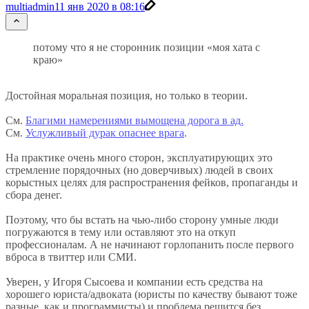
multiadmin
11 янв 2020 в 08:16
потому что я не сторонник позиции «моя хата с
краю»
Достойная моральная позиция, но только в теории.
См.
Благими намерениями вымощена дорога в ад.
См.
Услужливый дурак опаснее врага
.
На практике очень много сторон, эксплуатирующих это
стремление порядочных (но доверчивых) людей в своих
корыстных целях для распространения фейков, пропаганды и
сбора денег.
Поэтому, что бы встать на чью-либо сторону умные люди
погружаются в тему или оставляют это на откуп
профессионалам. А не начинают горлопанить после первого
вброса в твиттер или СМИ.
Уверен, у Игоря Сысоева и компании есть средства на
хорошего юриста/адвоката (юристы по качеству бывают тоже
разные, как и программисты) и проблема решится без