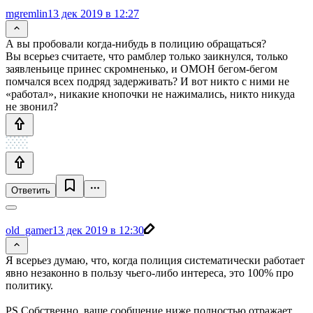
mgremlin
13 дек 2019 в 12:27
А вы пробовали когда-нибудь в полицию обращаться?
Вы всерьез считаете, что рамблер только заикнулся, только
заявленьице принес скромненько, и ОМОН бегом-бегом
помчался всех подряд задерживать? И вот никто с ними не
«работал», никакие кнопочки не нажимались, никто никуда
не звонил?
Ответить
old_gamer
13 дек 2019 в 12:30
Я всерьез думаю, что, когда полиция систематически работает
явно незаконно в пользу чьего-либо интереса, это 100% про
политику.
PS Собственно, ваше сообщение ниже полностью отражает