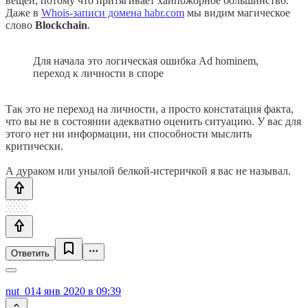
вещей, потому что притягивает хайпожорное большинство.
Даже в
Whois-записи домена habr.com
мы видим магическое
слово
Blockchain
.
Для начала это логическая ошибка Ad hominem,
переход к личности в споре
Так это не переход на личности, а просто констатация факта,
что вы не в состоянии адекватно оценить ситуацию. У вас для
этого нет ни информации, ни способности мыслить
критически.
А дураком или унылой белкой-истеричкой я вас не называл.
Ответить
nut_01
4 янв 2020 в 09:39