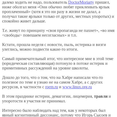
далеко ходить не надо, пользователь
DoctorMoriarty
пришел,
ниже оболгал меня «Они обычно любят приклеивать ярлык
проплаченный» (хотя я это ни разу в жизни не далал, а
получал такие ярлыки только от других, местных упоротых) и
спокойно живет дальше.
Т.е. живут по принципу «своя пропаганда не пахнет», «во имя
<свободы> повешаем несогласных» и т.п.
Кстати, прошла неделя с новости, пыль, истерика и визги
улеглись, можно подвести какие-то итоги.
Самый примечательный итог, что интересное мне в этой теме
(юридическая составляющая) потонуло в потоке истерик и
примитивных рассуждений на уровне школоты.
Дошло до того, что о том, что на Хабре написали что-то
полезное по теме я узнаю не на самом Хабре, а с других
ресурсов, в частности с
roem.ru
и
www.linux.org.ru
В этом празднике истерии, демагогии, лицемерия,
травли
и
упоротости я участия не принимал.
Интересно было наблюдать над тем, как у некоторых был
явный когнитивный диссонанс, потому что Игорь Сысоев и