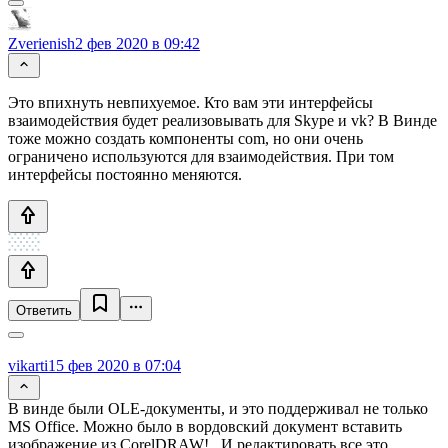
Zverienish
2 фев 2020 в 09:42
Это впихнуть невпихуемое. Кто вам эти интерфейсы
взаимодействия будет реализовывать для Skype и vk? В Винде
тоже можно создать компоненты com, но они очень
ограничено используются для взаимодействия. При том
интерфейсы постоянно меняются.
Ответить
vikarti
15 фев 2020 в 07:04
В винде были OLE-документы, и это поддерживал не только
MS Office. Можно было в вордовский документ вставить
изображение из CorelDRAW!.. И редактировать все это