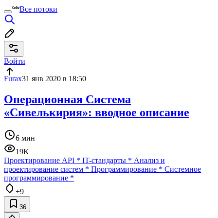
Все потоки
Войти
Furax
31 янв 2020 в 18:50
Операционная Система
«Сивелькирия»: вводное описание
6 мин
19K
Проектирование API
*
IT-стандарты
*
Анализ и
проектирование систем
*
Программирование
*
Системное
программирование
*
+9
36