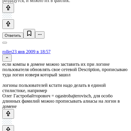
раздадутся, и можно их в файлик.
Ответить
roller
23 янв 2009 в 18:57
если компы в домене можно заставить их при логине
пользователя обновлять свое сетевой Description, прописываю
туда логин юзверя который зашол
логины пользователей кстати надо делать в единой
стилистике, например
Олег Гастробайторович = ogastrobajterovisch, для особо
длинных фамилий можно прописывать алиасы на логин в
домене