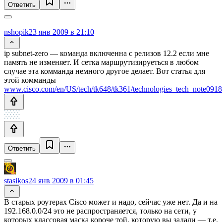
Ответить
nshopik
23 янв 2009 в 21:10
ip subnet-zero — команда включенна с релизов 12.2 если мне
память не изменяет. И сетка маршрутизируеться в любом
случае эта комманда немного другое делает. Вот статья для
этой комманды
www.cisco.com/en/US/tech/tk648/tk361/technologies_tech_note091
Ответить
stasikos
24 янв 2009 в 01:45
В старых роутерах Cisco может и надо, сейчас уже нет. Да и на
192.168.0.0/24 это не распространяется, только на сети, у
которых классовая маска короче той, которую вы задали — т.е.