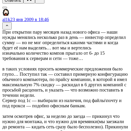
Ответить
al1k
23 янв 2009 в 18:46
При открытии пару месяцев назад нового офиса — наши
нужды менялись несколько раз в день — инвестор определил
сумму — но не мог определиться какими частями и когда
будет её нам выделять… вот мы и вертелись
изначально количество компов прыгало от 6- до 15
требования к серверам и сети — тоже…
в таких условиях просить коммерческие предложения было
глупо… Поступил так — составил примерную конфигурацию
обычного компьютера, по прайсу компании, в которой я имел
максимальную 7% скидку — раскидал в 6 других компаний с
просьбой расценить, и указать — что возможно поставить в
течении недели.
Сервер под 1с — выбирали из наличия, под файлы\почту и
под прокси — подобно офисным банкам.
затем осмотрев офис, за неделю до заезда — прикинул что
нужно для монтажа, и что нужно для времянки(мы заезжали
до ремонта — кидать сеть сразу было бесполезно). Прикинули