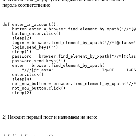
пароль соответственно:
def enter_in_account():

    button_enter = browser.find_element_by_xpath("//*[@
    button_enter.click()

    sleep(2)

    login = browser.find_element_by_xpath("//*[@class='
    login.send_keys('')

    sleep(1)

    password = browser.find_element_by_xpath("//*[@clas
    password.send_keys('')

    enter = browser.find_element_by_xpath(

        "//*[@class='                    Igw0E     IwRS
    enter.click()

    sleep(4)

    not_now_button = browser.find_element_by_xpath("//*
    not_now_button.click()

    sleep(2)
2) Находит первый пост и нажимаем на него: