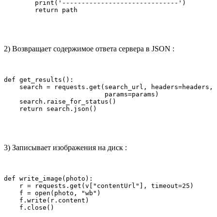
        print('------------------------------')

2) Возвращает содержимое ответа сервера в JSON :
def get_results():

    search = requests.get(search_url, headers=headers, 

                          params=params)

    search.raise_for_status()

    return search.json()
3) Записывает изображения на диск :
def write_image(photo):

    r = requests.get(v["contentUrl"], timeout=25)

    f = open(photo, "wb")

    f.write(r.content)

    f.close()