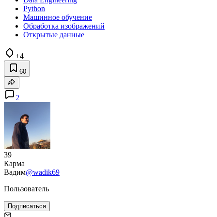
Python
Машинное обучение
Обработка изображений
Открытые данные
+4
60
2
39
Карма
Вадим
@wadik69
Пользователь
Подписаться