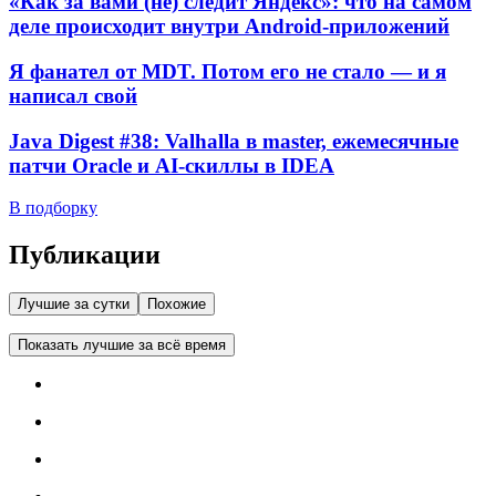
«Как за вами (не) следит Яндекс»: что на самом
деле происходит внутри Android-приложений
Я фанател от MDT. Потом его не стало — и я
написал свой
Java Digest #38: Valhalla в master, ежемесячные
патчи Oracle и AI-скиллы в IDEA
В подборку
Публикации
Лучшие за сутки
Похожие
Показать лучшие за всё время