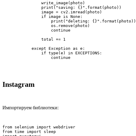
                write_image(photo)

                print("saving: {}".format(photo))

                image = cv2.imread(photo)

                if image is None:

                    print("deleting: {}".format(photo))

                    os.remove(photo)

                    continue

                total += 1

            except Exception as e:

                if type(e) in EXCEPTIONS:

                    continue
Instagram
Импортируем библиотеки:
from selenium import webdriver

from time import sleep
