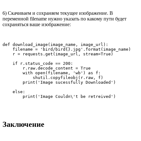
6) Скачиваем и сохраняем текущее изображение. В
переменной filename нужно указать по какому пути будет
сохраняться ваше изображение:
def download_image(image_name, image_url):

    filename = 'bird/bird{}.jpg'.format(image_name)

    r = requests.get(image_url, stream=True)

    if r.status_code == 200:

        r.raw.decode_content = True

        with open(filename, 'wb') as f:

            shutil.copyfileobj(r.raw, f)

        print('Image sucessfully Downloaded')

    else:

        print('Image Couldn\'t be retreived')
Заключение