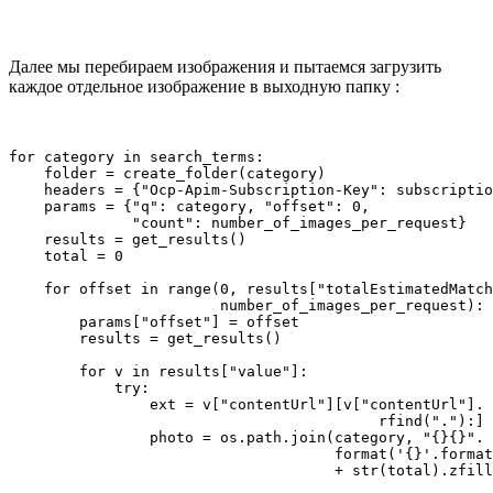
Далее мы перебираем изображения и пытаемся загрузить
каждое отдельное изображение в выходную папку :
for category in search_terms:

    folder = create_folder(category)

    headers = {"Ocp-Apim-Subscription-Key": subscriptio
    params = {"q": category, "offset": 0,

              "count": number_of_images_per_request}

    results = get_results()

    total = 0

    for offset in range(0, results["totalEstimatedMatch
                        number_of_images_per_request):

        params["offset"] = offset

        results = get_results()

        for v in results["value"]:

            try:

                ext = v["contentUrl"][v["contentUrl"].

                                          rfind("."):]

                photo = os.path.join(category, "{}{}".

                                     format('{}'.format
                                     + str(total).zfill