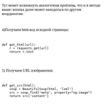
Тут может возникнуть аналогичная проблема, что и в методе
выше: кнопка далее может находиться по другим
координатам.
4)Получаем html-код исходной страницы:
def get_html(url):

    r = requests.get(url)

    return r.text
5) Получаем URL изображения:
def get_src(html):

    soup = BeautifulSoup(html, 'lxml')

    src = soup.find('meta', property="og:image")

    return src['content']