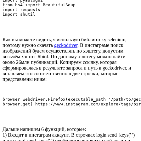
import pyautogui

from bs4 import BeautifulSoup

import requests

import shutil
Как вы можете видеть, я использую библиотеку selenium,
поэтому нужно скачать
geckodriver
. В инстаграме поиск
изображений будем осуществлять по хэштегу, допустим,
возьмём хэштег #bird. По данному хэштегу можно найти
около 26млн публикаций. Копируем ссылку, которая
сформировалась в результате запроса и путь к geckodriver, и
вставляем это соответственно в две строчки, которые
представлены ниже:
browser=webdriver.Firefox(executable_path='/path/to/gec
browser.get('https://www.instagram.com/explore/tags/bir
Дальше напишем 6 функций, которые:
1) Входит в инстаграм аккаунт. В строчках login.send_keys(' ')
и password.send_keys(' ') необходимо вставить свой логин и