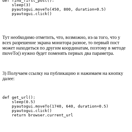
def find_first_post():

    sleep(3)

    pyautogui.moveTo(450, 800, duration=0.5)

    pyautogui.click()
Тут необходимо отметить, что, возможно, из-за того, что у
всех разрешение экрана монитора разное, то первый пост
может находиться по другим координатам, поэтому в методе
moveTo() нужно будет поменять первых два параметра.
3) Получаем ссылку на публикацию и нажимаем на кнопку
далее:
def get_url():

    sleep(0.5)

    pyautogui.moveTo(1740, 640, duration=0.5)

    pyautogui.click()

    return browser.current_url