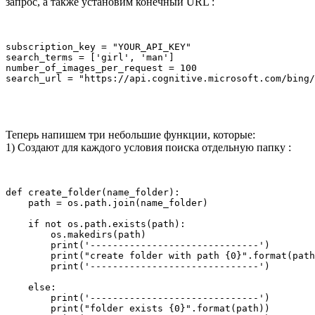
запрос, а также установим конечный URL :
subscription_key = "YOUR_API_KEY"

search_terms = ['girl', 'man']

number_of_images_per_request = 100

search_url = "https://api.cognitive.microsoft.com/bing/
Теперь напишем три небольшие функции, которые:
1) Создают для каждого условия поиска отдельную папку :
def create_folder(name_folder):

    path = os.path.join(name_folder)

    if not os.path.exists(path):

        os.makedirs(path)

        print('------------------------------')

        print("create folder with path {0}".format(path
        print('------------------------------')

    else:

        print('------------------------------')

        print("folder exists {0}".format(path))
