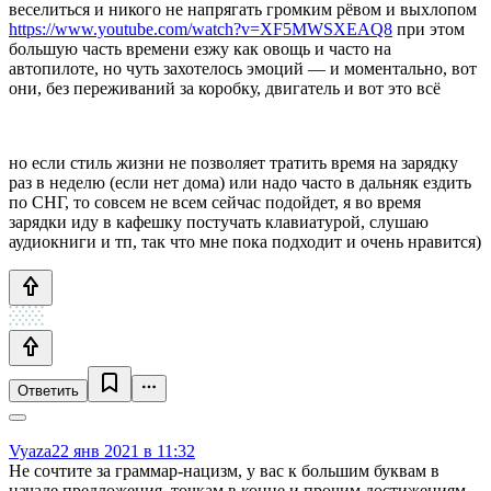
веселиться и никого не напрягать громким рёвом и выхлопом
https://www.youtube.com/watch?v=XF5MWSXEAQ8
при этом
большую часть времени езжу как овощь и часто на
автопилоте, но чуть захотелось эмоций — и моментально, вот
они, без переживаний за коробку, двигатель и вот это всё
но если стиль жизни не позволяет тратить время на зарядку
раз в неделю (если нет дома) или надо часто в дальняк ездить
по СНГ, то совсем не всем сейчас подойдет, я во время
зарядки иду в кафешку постучать клавиатурой, слушаю
аудиокниги и тп, так что мне пока подходит и очень нравится)
Ответить
Vyaza
22 янв 2021 в 11:32
Не сочтите за граммар-нацизм, у вас к большим буквам в
начале предложения, точкам в конце и прочим достижениям