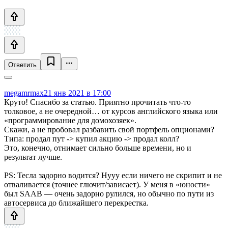
Ответить
megamrmax
21 янв 2021 в 17:00
Круто! Спасибо за статью. Приятно прочитать что-то
толковое, а не очередной… от курсов английского языка или
«программирование для домохозяек».
Скажи, а не пробовал разбавить свой портфель опционами?
Типа: продал пут -> купил акцию -> продал колл?
Это, конечно, отнимает сильно больше времени, но и
результат лучше.
PS: Тесла задорно водится? Нууу если ничего не скрипит и не
отваливается (точнее глючит/зависает). У меня в «юности»
был SAAB — очень задорно рулился, но обычно по пути из
автосервиса до ближайшего перекрестка.