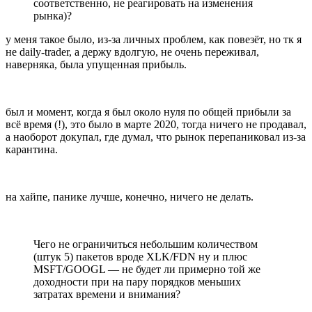
соответственно, не реагировать на изменения
рынка)?
у меня такое было, из-за личных проблем, как повезёт, но тк я
не daily-trader, а держу вдолгую, не очень переживал,
наверняка, была упущенная прибыль.
был и момент, когда я был около нуля по общей прибыли за
всё время (!), это было в марте 2020, тогда ничего не продавал,
а наоборот докупал, где думал, что рынок перепаниковал из-за
карантина.
на хайпе, панике лучше, конечно, ничего не делать.
Чего не ограничиться небольшим количеством
(штук 5) пакетов вроде XLK/FDN ну и плюс
MSFT/GOOGL — не будет ли примерно той же
доходности при на пару порядков меньших
затратах времени и внимания?