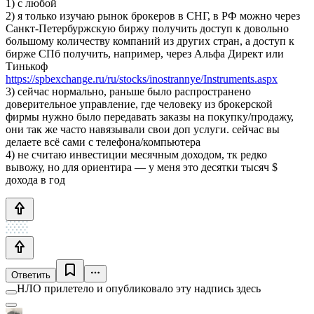
1) с любой
2) я только изучаю рынок брокеров в СНГ, в РФ можно через
Санкт-Петербуржскую биржу получить доступ к довольно
большому количеству компаний из других стран, а доступ к
бирже СПб получить, например, через Альфа Директ или
Тинькоф
https://spbexchange.ru/ru/stocks/inostrannye/Instruments.aspx
3) сейчас нормально, раньше было распространено
доверительное управление, где человеку из брокерской
фирмы нужно было передавать заказы на покупку/продажу,
они так же часто навязывали свои доп услуги. сейчас вы
делаете всё сами с телефона/компьютера
4) не считаю инвестиции месячным доходом, тк редко
вывожу, но для ориентира — у меня это десятки тысяч $
дохода в год
Ответить
НЛО прилетело и опубликовало эту надпись здесь