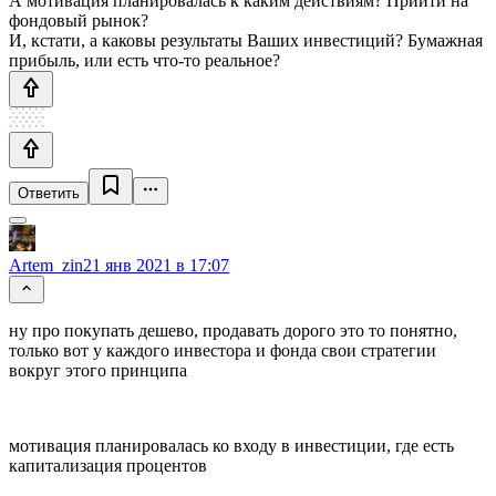
А мотивация планировалась к каким действиям? Прийти на
фондовый рынок?
И, кстати, а каковы результаты Ваших инвестиций? Бумажная
прибыль, или есть что-то реальное?
Ответить
Artem_zin
21 янв 2021 в 17:07
ну про покупать дешево, продавать дорого это то понятно,
только вот у каждого инвестора и фонда свои стратегии
вокруг этого принципа
мотивация планировалась ко входу в инвестиции, где есть
капитализация процентов