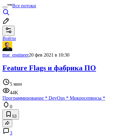
Все потоки
Войти
true_engineer
20 фев 2021 в 10:30
Feature Flags и фабрика ПО
5 мин
44K
Программирование
*
DevOps
*
Микросервисы
*
0
53
3