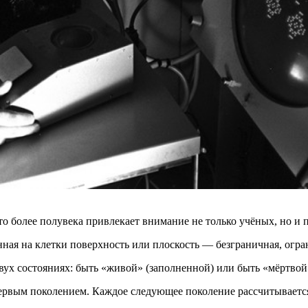
что более полувека привлекает внимание не только учёных, но и 
ая на клетки поверхность или плоскость — безграничная, огран
вух состояниях: быть «живой» (заполненной) или быть «мёртвой»
первым поколением. Каждое следующее поколение рассчитываетс