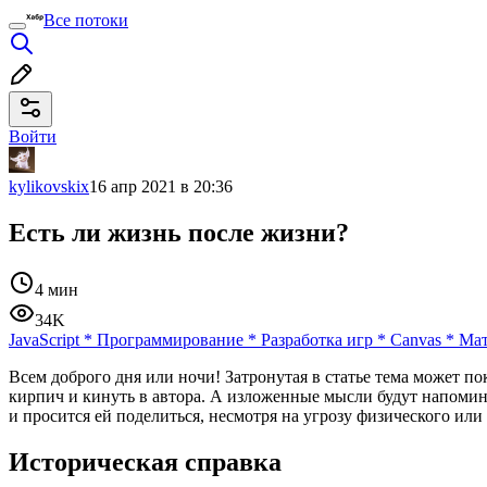
Все потоки
Войти
kylikovskix
16 апр 2021 в 20:36
Есть ли жизнь после жизни?
4 мин
34K
JavaScript
*
Программирование
*
Разработка игр
*
Canvas
*
Мат
Всем доброго дня или ночи! Затронутая в статье тема может по
кирпич и кинуть в автора. А изложенные мысли будут напомин
и просится ей поделиться, несмотря на угрозу физического или
Историческая справка