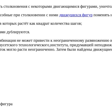
ить столкновения с некоторыми двигающимися фигурами, уничто
собные при столкновении с ними
движущихся фигур
поменять и
 которых растёт как квадрат количества шагов;
ами дублируются.
омбинация не может привести к неограниченному размножению и
чусетского технологического
института, придумавшей неподвиж
ток могло расти неограниченно. Затем были найдены движущиес
 фигура