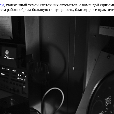
ей
, увлеченный темой клеточных автоматов, с командой един
а работа обрела большую популярность, благодаря ее практиче