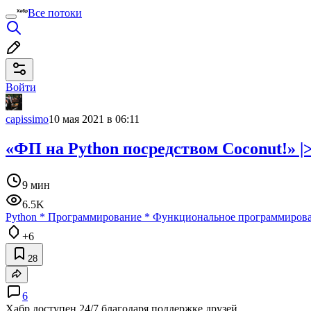
Все потоки
Войти
capissimo
10 мая 2021 в 06:11
«ФП на Python посредством Coconut!» |>
9 мин
6.5K
Python
*
Программирование
*
Функциональное программиров
+6
28
6
Хабр доступен 24/7 благодаря поддержке друзей