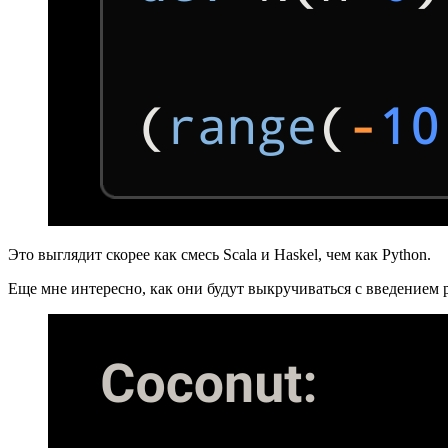
Это выглядит скорее как смесь Scala и Haskel, чем как Python.
Еще мне интересно, как они будут выкручиваться с введением pat