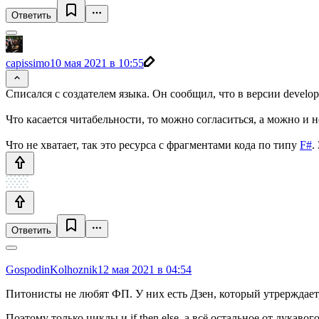
Ответить
capissimo
10 мая 2021 в 10:55
Списался с создателем языка. Он сообщил, что в версии develo
Что касается читабельности, то можно согласиться, а можно и н
Что не хватает, так это ресурса с фрагментами кода по типу
F#
.
Ответить
GospodinKolhoznik
12 мая 2021 в 04:54
Питонисты не любят ФП. У них есть Дзен, который утрерждает
Поэтому только циклы и if then else, а всё остальное от лукавого