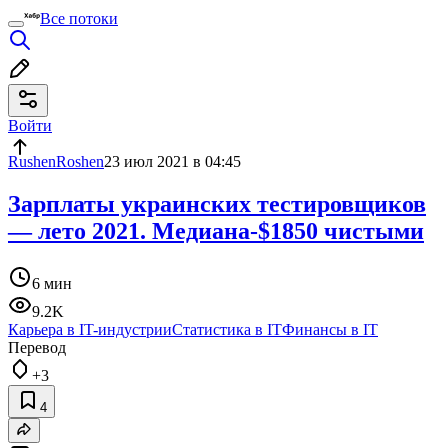
Все потоки
Войти
RushenRoshen
23 июл 2021 в 04:45
Зарплаты украинских тестировщиков
— лето 2021. Медиана-$1850 чистыми
6 мин
9.2K
Карьера в IT-индустрии
Статистика в IT
Финансы в IT
Перевод
+3
4