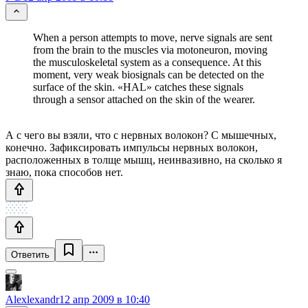
When a person attempts to move, nerve signals are sent
from the brain to the muscles via motoneuron, moving
the musculoskeletal system as a consequence. At this
moment, very weak biosignals can be detected on the
surface of the skin. «HAL» catches these signals
through a sensor attached on the skin of the wearer.
А с чего вы взяли, что с нервных волокон? С мышечных,
конечно. Зафиксировать импульсы нервных волокон,
расположенных в толще мышц, неинвазивно, на сколько я
знаю, пока способов нет.
Ответить
Alexlexandr
12 апр 2009 в 10:40