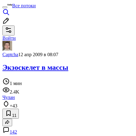
Все потоки
Войти
Captcha
12 апр 2009 в 08:07
Экзоскелет в массы
1 мин
2.4K
Чулан
+43
11
142