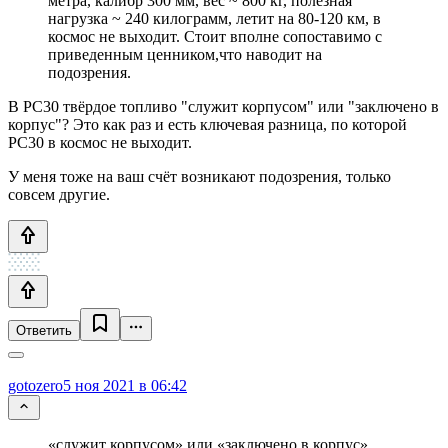
метра, калибр 300 мм, вес ~ 800 кг, полезная
нагрузка ~ 240 килограмм, летит на 80-120 км, в
космос не выходит. Стоит вполне сопоставимо с
приведенным ценником,что наводит на
подозрения.
В РС30 твёрдое топливо "служит корпусом" или "заключено в
корпус"? Это как раз и есть ключевая разница, по которой
РС30 в космос не выходит.
У меня тоже на ваш счёт возникают подозрения, только
совсем другие.
Ответить
gotozero
5 ноя 2021 в 06:42
«служит корпусом» или «заключено в корпус»