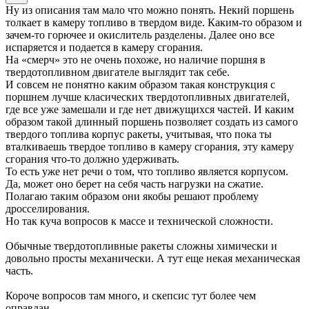
Ну из описания там мало что можно понять. Некий поршень
толкает в камеру топливо в твердом виде. Каким-то образом и
зачем-то горючее и окислитель разделены. Далее оно все
испаряется и подается в камеру сгорания.
На «смерч» это не очень похоже, но наличие поршня в
твердотопливном двигателе выглядит так себе.
И совсем не понятно каким образом такая конструкция с
поршнем лучше класических твердотопливных двигателей,
где все уже замешали и где нет движущихся частей. И каким
образом такой длинный поршень позволяет создать из самого
твердого топлива корпус ракеты, учитывая, что пока ты
вталкиваешь твердое топливо в камеру сгорания, эту камеру
сгорания что-то должно удерживать.
То есть уже нет речи о том, что топливо является корпусом.
Да, может оно берет на себя часть нагрузки на сжатие.
Полагаю таким образом они якобы решают проблему
дросселирования.
Но так куча вопросов к массе и технической сложности.
Обычные твердотопливные ракеты сложны химически и
довольно просты механически. А тут еще некая механическая
часть.
Короче вопросов там много, и скепсис тут более чем
оправдан.