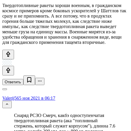
Твердотопливные ракеты хороши военным, в гражданском
космосе примеров кроме боковых ускорителей у Шаттлов так
сразу и не припомнить. А все потому, что в продуктах
горения больше тяжелых молекул, как следствие ниже
импульс, как следствие твердотопливная ракета выведет
меньше груза на единицу массы. Военные мирятся из-за
удобства обращения и хранения в снаряженном виде, вещи
для гражданского применения тащемта вторичные.
Ответить
Valerij56
5 ноя 2021 в 06:17
Снаряд РСЗО Смерч, какбэ одноступенчатая
твердотопливная ракета (ака "топливный
стержень, который служит корпусом"), длинна 7.6