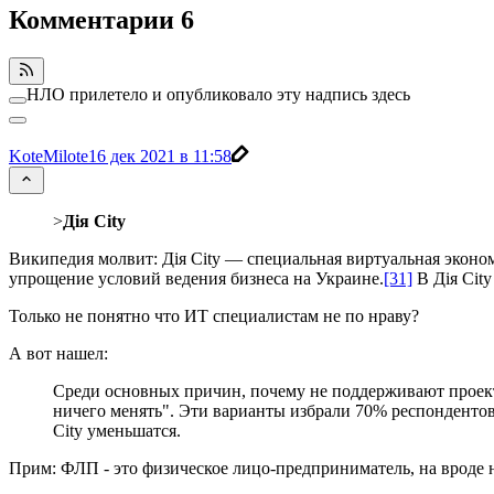
Комментарии
6
НЛО прилетело и опубликовало эту надпись здесь
KoteMilote
16 дек 2021 в 11:58
>
Дія City
Википедия молвит: Дія City — специальная виртуальная эконом
упрощение условий ведения бизнеса на Украине.
[31]
В Дія Cit
Только не понятно что ИТ специалистам не по нраву?
А вот нашел:
Среди основных причин, почему не поддерживают проект
ничего менять". Эти варианты избрали 70% респондентов.
City уменьшатся.
Прим: ФЛП - это физическое лицо-предприниматель, на вроде