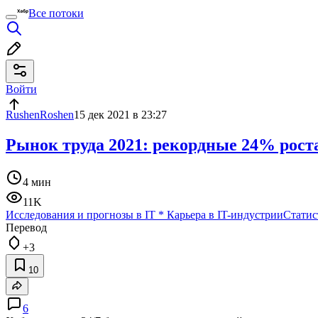
Все потоки
Войти
RushenRoshen
15 дек 2021 в 23:27
Рынок труда 2021: рекордные 24% рост
4 мин
11K
Исследования и прогнозы в IT
*
Карьера в IT-индустрии
Статис
Перевод
+3
10
6