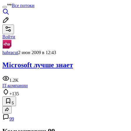
Все потоки
Войти
habracut
2 июн 2009 в 12:43
Microsoft лучше знает
1.2K
IT-компании
+135
5
99