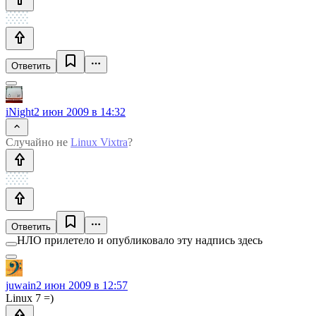
Ответить
iNight
2 июн 2009 в 14:32
Случайно не
Linux Vixtra
?
Ответить
НЛО прилетело и опубликовало эту надпись здесь
juwain
2 июн 2009 в 12:57
Linux 7 =)