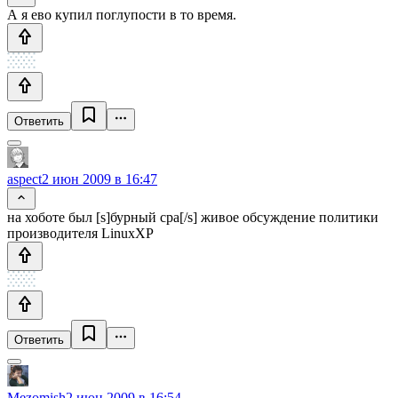
А я ево купил поглупости в то время.
Ответить
aspect
2 июн 2009 в 16:47
на хоботе был [s]бурный сра[/s] живое обсуждение политики
производителя LinuxXP
Ответить
Mezomish
2 июн 2009 в 16:54