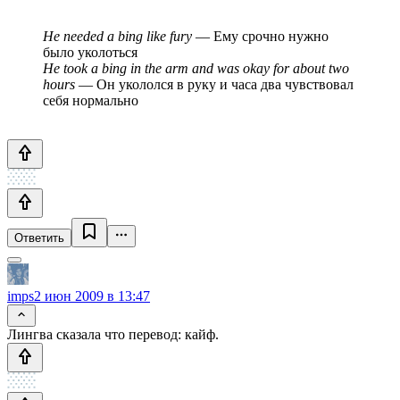
He needed a bing like fury
— Ему срочно нужно
было уколоться
He took a bing in the arm and was okay for about two
hours
— Он укололся в руку и часа два чувствовал
себя нормально
Ответить
imps
2 июн 2009 в 13:47
Лингва сказала что перевод: кайф.