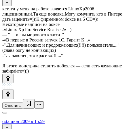
кстати у меня на работе валяется LinuxXp2006
лицензионный.Та еще поделка.Могу комунить кто в Питере
дать заценить=)))К фирменном боксе на 5 CD=))
Некоторые надписи на боксе
-«Linux Xp Pro Service Realise 2» =)
— "… игры мирового класса.."
-«В первые в России запуск 1С, Гарант К...»
-".Для начинающих и продолжающих(!!!!) пользователе...."
(слава богу не кончающих)
-"… наконец это красиво!!!...."
Я этого монстрика ставить побоялся — если есть желающие
забирайте=)))
Ответить
cst
2 июн 2009 в 15:59