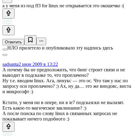
а у меня из под ff3 for linux не открывается это окошечко :(
Ответить
НЛО прилетело и опубликовало эту надпись здесь
sadsanta
2 июн 2009 в 13:22
А почему бы не предположить, что бинг строит связи и не
выводит в подсказке то, что проплачено?
Ну т.е. вводим linux. Ага, линукс — это ос. Что там у нас по
запросу оси проплачено? :) Ах, ну да… это же виндовс, виста
и микрософт :)
Кстати, у меня ни в опере, ни в ie7 подсказски не вылазят.
Есть какое-то магическое заклинание? :)
А после поиска по слову linux в связанных запросах не
показывает ничего подобного :)