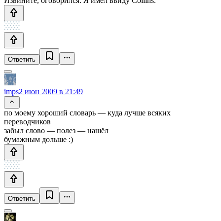
Извините, оговорился. Я имел ввиду Collins.
Ответить
imps
2 июн 2009 в 21:49
по моему хороший словарь — куда лучше всяких
переводчиков
забыл слово — полез — нашёл
бумажным дольше :)
Ответить