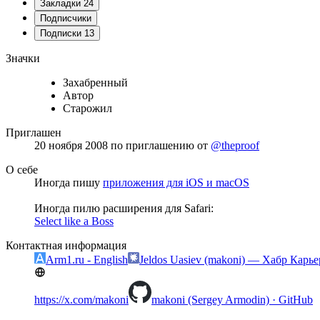
Закладки
24
Подписчики
Подписки
13
Значки
Захабренный
Автор
Старожил
Приглашен
20 ноября 2008
по приглашению от
@theproof
О себе
Иногда пишу
приложения для iOS и macOS
Иногда пилю расширения для Safari:
Select like a Boss
Контактная информация
Arm1.ru - English
Jeldos Uasiev (makoni) — Хабр Карье
https://x.com/makoni
makoni (Sergey Armodin) · GitHub