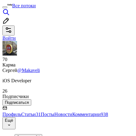
Все потоки
Войти
70
Карма
Сергей
@Makaveli
iOS Developer
26
Подписчики
Подписаться
Профиль
Статьи
31
Посты
Новости
Комментарии
938
Ещё