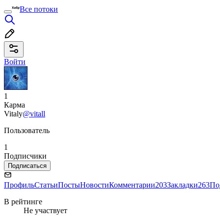
Все потоки
Войти
1
Карма
Vitaly
@vitall
Пользователь
1
Подписчики
Подписаться
Профиль
Статьи
Посты
Новости
Комментарии
203
Закладки
263
По
В рейтинге
Не участвует