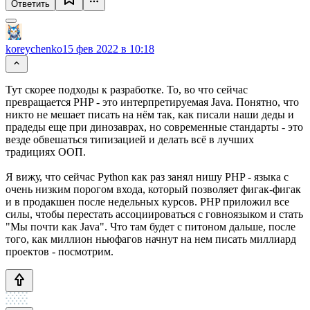
Ответить
koreychenko
15 фев 2022 в 10:18
Тут скорее подходы к разработке. То, во что сейчас
превращается PHP - это интерпретируемая Java. Понятно, что
никто не мешает писать на нём так, как писали наши деды и
прадеды еще при динозаврах, но современные стандарты - это
везде обвешаться типизацией и делать всё в лучших
традициях ООП.
Я вижу, что сейчас Python как раз занял нишу PHP - языка с
очень низким порогом входа, который позволяет фигак-фигак
и в продакшен после недельных курсов. PHP приложил все
силы, чтобы перестать ассоциироваться с говноязыком и стать
"Мы почти как Java". Что там будет с питоном дальше, после
того, как миллион ньюфагов начнут на нем писать миллиард
проектов - посмотрим.