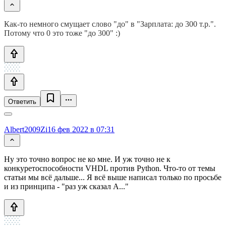
Как-то немного смущает слово "до" в "Зарплата: до 300 т.р.".
Потому что 0 это тоже "до 300" :)
Ответить
Albert2009Zi
16 фев 2022 в 07:31
Ну это точно вопрос не ко мне. И уж точно не к
конкуретоспособности VHDL против Python. Что-то от темы
статьи мы всё дальше... Я всё выше написал только по просьбе
и из принципа - "раз уж сказал А..."