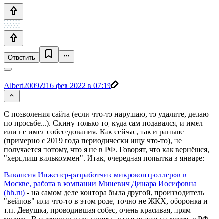
Ответить
Albert2009Zi
16 фев 2022 в 07:19
С позволения сайта (если что-то нарушаю, то удалите, делаю
по просьбе...). Скину только то, куда сам подавался, и имел
или не имел собеседования. Как сейчас, так и раньше
(примерно с 2019 года периодически ищу что-то), не
получается потому, что я не в РФ. Говорят, что как вернёшся,
"херцлиш вилькоммен". Итак, очередная попытка в январе:
Вакансия Инженер-разработчик микроконтроллеров в
Москве, работа в компании Миневич Динара Иосифовна
(hh.ru)
- на самом деле контора была другой, производитель
"вейпов" или что-то в этом роде, точно не ЖКХ, оборонка и
т.п. Девушка, проводившая собес, очень красивая, прям
модель. В интервью дали понять, что я нужен на месте, в РФ.