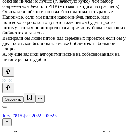
бэкенда ничем не лучше (А зачастую хуже), чем выбор
современной Java или PHP (Что мы и видим из графиков).
Опять-таки, области того же бэкенда тоже есть разные.
Например, если мы пилим какой-нибудь парсер, или
поискового робота, то тут это тоже питон будет, просто
потому что там по историческим причинам больше хороших
библиотек для этого.
Выбирали бы люди питон для серьезных проектов если бы у
других языков были бы такие же библиотеки - большой
вопрос.
А, ну еще задачки алгоритмические на собеседованиях на
питоне решать удобно.
Ответить
Jury_78
15 фев 2022 в 09:23