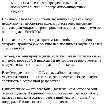
микросхем, все то, что требует большого
количества знаний и программно-аппаратных
средств.
Признаю, работал с идиотами, но лично видел как люди
несколько лет изобретали колеса, то есть операционные
системы для микроконтроллеров, потому что в свое время не
осилили даже FreeRTOS.
Написать тест для кода, причем так, чтобы он не требовал
микроконтроллера уже обычно невыполнимая задача для этих
специалистов.
Тот код, что они производили, если бы был написан на языке
для веба, вроде JS/TS никогда бы не прошел ревью у коллег, а
в случае языка с типами — даже тайпчекера.
В эмбеддеде часто нет ОС, сети, файлов, асинхронщины,
многопоточности и всего того, что представляет реальную
сложность в "серьезной разработке".
Единственное — это реалтайм, достижением которого они
очень гордятся. В однопоточной программе, где всю работу
делает за них контроллер прерываний, часто — умный, с
поддержкой вложенности и приоритетами.