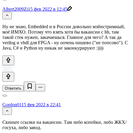
Albert2009Zi
15 фев 2022 в 12:45
Ну не знаю, Embedded и в России довольно мэйнстримный,
моё ИМХО. Потому что взять хотя бы вакансии с hh, там
такой стек нужен, закачаешься. Главное для чего? А так да
verilog и vhdl для FPGA - ну оочень нишево ("не попсово"). C
Java, C# и Python ну никак не законкурируют :))))
Ответить
Gordon01
15 фев 2022 в 22:41
Скиньте ссылки на вакансии. Там либо копейки, либо ЖКХ/
госуха, либо завод.