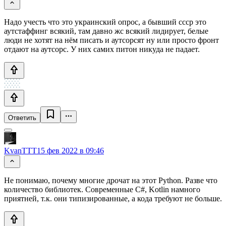
Надо учесть что это украинский опрос, а бывший ссср это
аутстаффинг всякий, там давно жс всякий лидирует, белые
люди не хотят на нём писать и аутсорсят ну или просто фронт
отдают на аутсорс. У них самих питон никуда не падает.
Ответить
KvanTTT
15 фев 2022 в 09:46
Не понимаю, почему многие дрочат на этот Python. Разве что
количество библиотек. Современные C#, Kotlin намного
приятней, т.к. они типизированные, а кода требуют не больше.