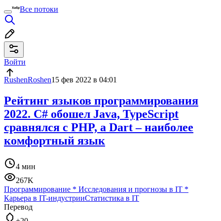
Все потоки
Войти
RushenRoshen
15 фев 2022 в 04:01
Рейтинг языков программирования
2022. C# обошел Java, TypeScript
сравнялся с PHP, а Dart – наиболее
комфортный язык
4 мин
267K
Программирование
*
Исследования и прогнозы в IT
*
Карьера в IT-индустрии
Статистика в IT
Перевод
+20