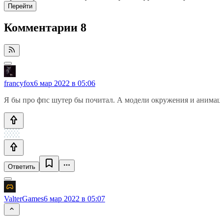
Перейти
Комментарии
8
francyfox
6 мар 2022 в 05:06
Я бы про фпс шутер бы почитал. А модели окружения и анимац
Ответить
ValterGames
6 мар 2022 в 05:07