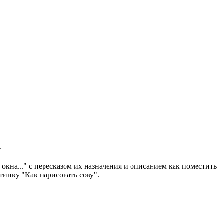
y
м окна..." с пересказом их назначения и описанием как поместить
тинку "Как нарисовать сову".