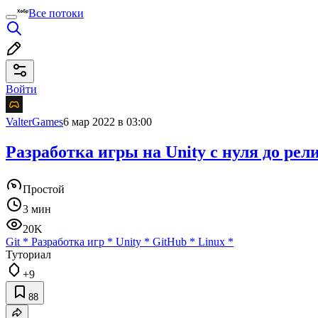
Все потоки
Войти
ValterGames
6 мар 2022 в 03:00
Разработка игры на Unity с нуля до рел
Простой
3 мин
20K
Git
*
Разработка игр
*
Unity
*
GitHub
*
Linux
*
Туториал
+9
88