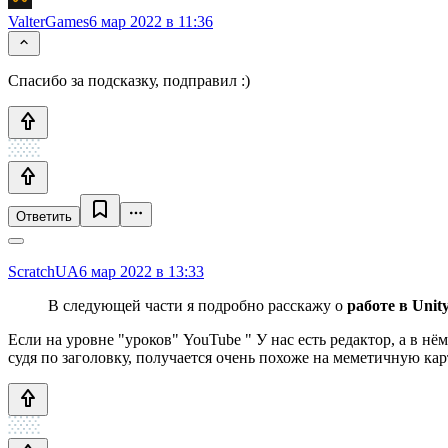
ValterGames
6 мар 2022 в 11:36
Спасибо за подсказку, подправил :)
Ответить
ScratchUA
6 мар 2022 в 13:33
В следующей части я подробно расскажу о
работе в Unit
Если на уровне "уроков" YouTube " У нас есть редактор, а в нё
судя по заголовку, получается очень похоже на меметичную кар