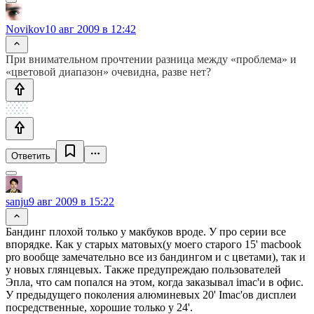
Novikov
10 авг 2009 в 12:42
При внимательном прочтении разница между «проблема» и
«цветовой диапазон» очевидна, разве нет?
Ответить
sanju
9 авг 2009 в 15:22
Бандинг плохой только у макбуков вроде. У про серии все
впорядке. Как у старых матовых(у моего старого 15' macbook
pro вообще замечательно все из бандингом и с цветами), так и
у новых глянцевых. Также предупреждаю пользователей
Эпла, что сам попался на этом, когда заказывал imac'и в офис.
У предыдущего поколения алюминевых 20' Imac'ов дисплеи
посредственные, хорошие только у 24'.