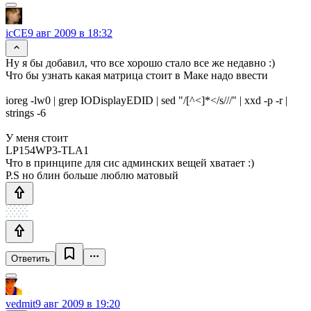
icCE
9 авг 2009 в 18:32
Ну я бы добавил, что все хорошо стало все же недавно :)
Что бы узнать какая матрица стоит в Маке надо ввести
ioreg -lw0 | grep IODisplayEDID | sed "/[^<]*</s///" | xxd -p -r |
strings -6
У меня стоит
LP154WP3-TLA1
Что в принципе для сис админских вещей хватает :)
P.S но блин больше люблю матовый
Ответить
vedmit
9 авг 2009 в 19:20