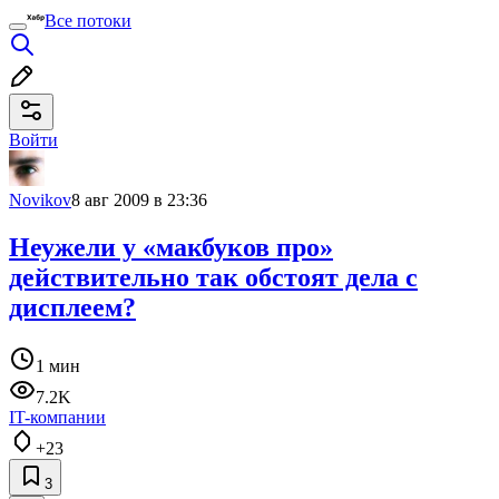
Все потоки
Войти
Novikov
8 авг 2009 в 23:36
Неужели у «макбуков про»
действительно так обстоят дела с
дисплеем?
1 мин
7.2K
IT-компании
+23
3