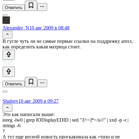
Ответить
Alexander_N
10 авг 2009 в 08:48
В гугле чуть ли не самые первые ссылки на поддрежку аппл,
как определить какая матрица стоит.
Ответить
Shafeev
10 авг 2009 в 09:27
Это как написали выше:
ioreg -lw0 | grep IODisplayEDID | sed "/[^<]*</s///" | xxd -p -r |
strings -6
?
А тут еще весной новость проскакивала как «тихо и не