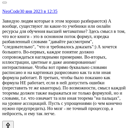
NeoCode
30 янв 2023 в 12:35
Завидую людям которые в этом хорошо разбираются) А
вообще, существуют ли какие-то учебники или онлайн
ресурсы для обучения высшей метаматике? Здесь смысл в том,
что все книги - это в основном поток формул, изредка
разбавленный словами "давайте рассмотрим",
"следовательно", "что и требовалось доказать":) А хочется
большего. Во-первых, каждое понятие должно
сопровождаться наглядными примерами. Во-вторых,
иллюстрации, цветные и даже анимированные/
интерактивные. Чтобы вот прямо буквально словами
расписано и на картинках разрисовано как та или иная
формула работает. В третьих, чтобы было показано как
формула НЕ работает, если в ней допустить ошибки
(переставить те же кванторы). По возможности, смысл каждой
теоремы должен также выражаться не только формулой, но и
словами, т.е. что означает та или иная теорема "на пальцах",
на уровне ассоциаций. Пусть с упрощениями (о чем конечно
нужно предупредить). Но мозг - не точный процессор, а
нейросеть, и ему так легче.