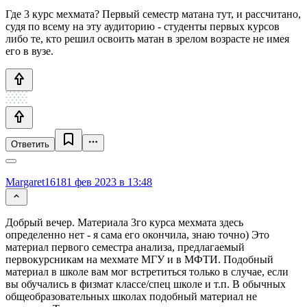
Где 3 курс мехмата? Первый семестр матана тут, и рассчитано,
судя по всему на эту аудиторию - студенты первых курсов
либо те, кто решил освоить матан в зрелом возрасте не имея
его в вузе.
Ответить
Margaret1618
1 фев 2023 в 13:48
Добрый вечер. Материала 3го курса мехмата здесь
определенно нет - я сама его окончила, знаю точно) Это
материал первого семестра анализа, предлагаемый
первокурсникам на мехмате МГУ и в МФТИ. Подобный
материал в школе вам мог встретиться только в случае, если
вы обучались в физмат классе/спец школе и т.п. В обычных
общеобразовательных школах подобный материал не