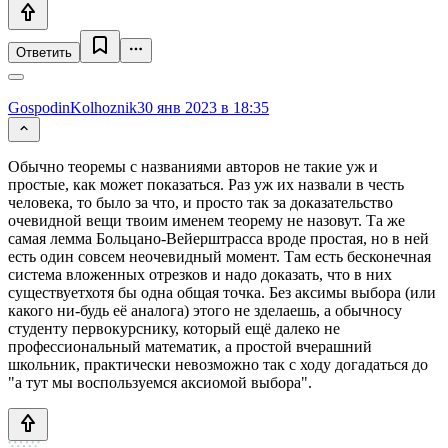
Ответить
GospodinKolhoznik
30 янв 2023 в 18:35
Обычно теоремы с названиями авторов не такие уж и
простые, как может показаться. Раз уж их назвали в честь
человека, то было за что, и просто так за доказательство
очевидной вещи твоим именем теорему не назовут. Та же
самая лемма Больцано-Вейерштрасса вроде простая, но в ней
есть один совсем неочевидный момент. Там есть бесконечная
система вложенных отрезков и надо доказать, что в них
существуетхотя бы одна общая точка. Без аксимы выбора (или
какого ни-будь её аналога) этого не зделаешь, а обычносу
студенту первокурснику, который ещё далеко не
профессиональный математик, а простой вчерашний
школьник, практически невозможно так с ходу догадаться до
"а тут мы воспользуемся аксиомой выбора".