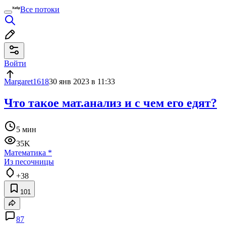
Все потоки
Войти
Margaret1618
30 янв 2023 в 11:33
Что такое мат.анализ и с чем его едят?
5 мин
35K
Математика
*
Из песочницы
+38
101
87