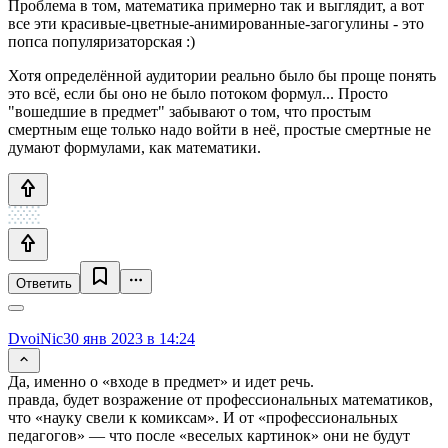
Проблема в том, математика примерно так и выглядит, а вот
все эти красивые-цветные-анимированные-загогулины - это
попса популяризаторская :)
Хотя определённой аудитории реально было бы проще понять
это всё, если бы оно не было потоком формул... Просто
"вошедшие в предмет" забывают о том, что простым
смертным еще только надо войти в неё, простые смертные не
думают формулами, как математики.
Ответить
DvoiNic
30 янв 2023 в 14:24
Да, именно о «входе в предмет» и идет речь.
правда, будет возражение от профессиональных математиков,
что «науку свели к комиксам». И от «профессиональных
педагогов» — что после «веселых картинок» они не будут