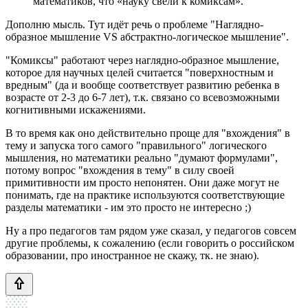
математиков, что «науку свели к комиксам».
Дополню мысль. Тут идёт речь о проблеме "Наглядно-
образное мышление VS абстрактно-логическое мышление".
"Комиксы" работают через наглядно-образное мышление,
которое для научных целей считается "поверхностным и
вредным" (да и вообще соответствует развитию ребенка в
возрасте от 2-3 до 6-7 лет), т.к. связано со всевозможными
когнитивными искажениями.
В то время как оно действительно проще для "вхождения" в
тему и запуска того самого "правильного" логического
мышления, но математики реально "думают формулами",
потому вопрос "вхождения в тему" в силу своей
примитивности им просто непонятен. Они даже могут не
понимать, где на практике используются соответствующие
разделы математики - им это просто не интересно ;)
Ну а про педагогов там рядом уже сказал, у педагогов совсем
другие проблемы, к сожалению (если говорить о российском
образовании, про иностранное не скажу, тк. не знаю).