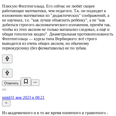
Плюсую Фихтенгольца. Его сейчас не любят скорее
работающие математики, чем педагоги. Т.к. он подходит к
изложению математики из "дидактических" соображений, а
не научных, т.е. "как лучше объяснить ребёнку", а не "как
добиться строгого аксиоматического изложения, причём так,
чтобы из этих аксиом не только матанализ следовал, а ещё и
общая топология заодно". Диаметральная противоположность
Фихтенгольца — курсы типа Вербицкого: всё строго
выводится из очень общих аксиом, но обычному
первокурснику (без физматшколы) не по зубам.
Ответить
gmtd
31 янв 2023 в 08:21
Из академичного и в то же время понятного и грамотного -