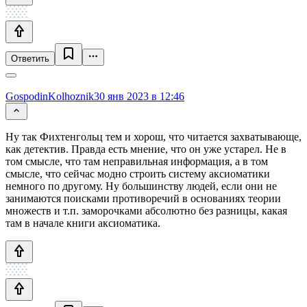
Ответить
GospodinKolhoznik
30 янв 2023 в 12:46
Ну так Фихтенгольц тем и хорош, что читается захватывающе,
как детектив. Правда есть мнение, что он уже устарел. Не в
том смысле, что там неправильная информация, а в том
смысле, что сейчас модно строить систему аксиоматики
немного по другому. Ну большинству людей, если они не
занимаются поисками противоречий в основаниях теории
множеств и т.п. заморочками абсолютно без разницы, какая
там в начале книги аксиоматика.