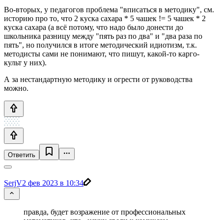
Во-вторых, у педагогов проблема "вписаться в методику", см.
историю про то, что 2 куска сахара * 5 чашек != 5 чашек * 2
куска сахара (а всё потому, что надо было донести до
школьника разницу между "пять раз по два" и "два раза по
пять", но получился в итоге методический идиотизм, т.к.
методисты сами не понимают, что пишут, какой-то карго-
культ у них).
А за нестандартную методику и огрести от руководства
можно.
Ответить
SerjV
2 фев 2023 в 10:34
правда, будет возражение от профессиональных