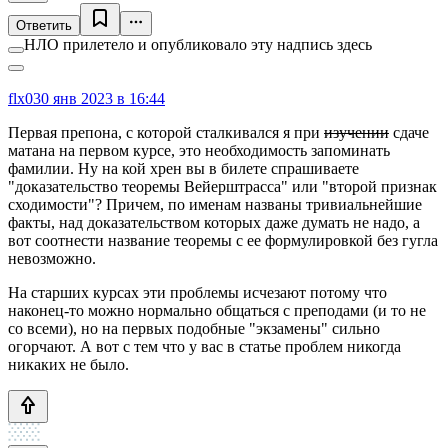
Ответить
НЛО прилетело и опубликовало эту надпись здесь
flx0
30 янв 2023 в 16:44
Первая препона, с которой сталкивался я при
изучении
сдаче
матана на первом курсе, это необходимость запоминать
фамилии. Ну на кой хрен вы в билете спрашиваете
"доказательство теоремы Вейерштрасса" или "второй признак
сходимости"? Причем, по именам названы тривиальнейшие
факты, над доказательством которых даже думать не надо, а
вот соотнести название теоремы с ее формулировкой без гугла
невозможно.
На старших курсах эти проблемы исчезают потому что
наконец-то можно нормально общаться с преподами (и то не
со всеми), но на первых подобные "экзамены" сильно
огорчают. А вот с тем что у вас в статье проблем никогда
никаких не было.