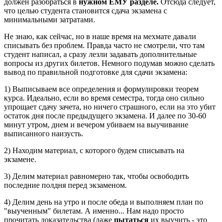
должен разобраться в
нужном ЕМУ разделе.
Отсюда следует,
что целью студента становится сдача экзамена с
минимальными затратами.
Не знаю, как сейчас, но в наше время на мехмате давали
списывать без проблем. Правда часто не смотрели, что там
студент написал, а сразу лезли задавать дополнительные
вопросы из других билетов. Немного подумав можно сделать
вывод по правильной подготовке для сдачи экзамена:
1) Выписываем все определения и формулировки теорем
курса. Идеально, если во время семестра, тогда оно сильно
упрощает сдачу зачета, но ничего страшного, если на это убит
остаток дня после предыдущего экзамена. И далее по 30-60
минут утром, днем и вечером убиваем на выучивание
выписанного наизусть.
2) Находим материал, с которого будем списывать на
экзамене.
3) Делим материал равномерно так, чтобы освободить
последние полдня перед экзаменом.
4) Делим день на утро и после обеда и выполняем план по
"выученным" билетам. А именно... Нам надо просто
прочитать доказательства (даже
пытаться
их выучить - это