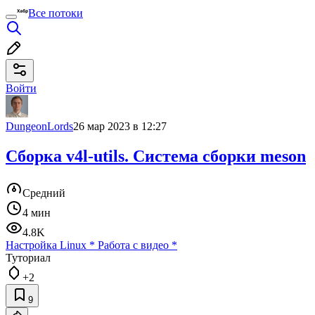
Все потоки
Войти
DungeonLords
26 мар 2023 в 12:27
Сборка v4l-utils. Система сборки meson
Средний
4 мин
4.8K
Настройка Linux
*
Работа с видео
*
Туториал
+2
9