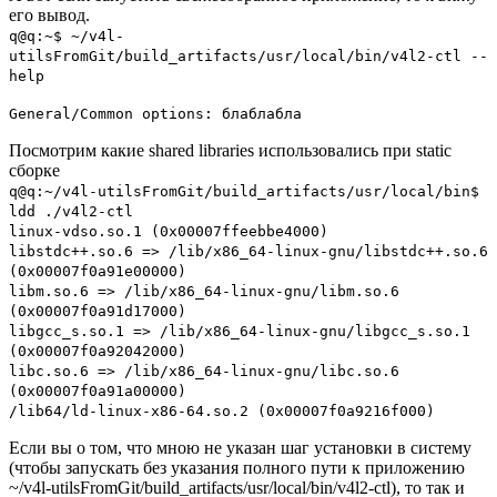
его вывод.
q@q:~$ ~/v4l-
utilsFromGit/build_artifacts/usr/local/bin/v4l2-ctl --
help
General/Common options: блаблабла
Посмотрим какие shared libraries использовались при static
сборке
q@q:~/v4l-utilsFromGit/build_artifacts/usr/local/bin$
ldd ./v4l2-ctl
linux-vdso.so.1 (0x00007ffeebbe4000)
libstdc++.so.6 => /lib/x86_64-linux-gnu/libstdc++.so.6
(0x00007f0a91e00000)
libm.so.6 => /lib/x86_64-linux-gnu/libm.so.6
(0x00007f0a91d17000)
libgcc_s.so.1 => /lib/x86_64-linux-gnu/libgcc_s.so.1
(0x00007f0a92042000)
libc.so.6 => /lib/x86_64-linux-gnu/libc.so.6
(0x00007f0a91a00000)
/lib64/ld-linux-x86-64.so.2 (0x00007f0a9216f000)
Если вы о том, что мною не указан шаг установки в систему
(чтобы запускать без указания полного пути к приложению
~/v4l-utilsFromGit/build_artifacts/usr/local/bin/v4l2-ctl), то так и