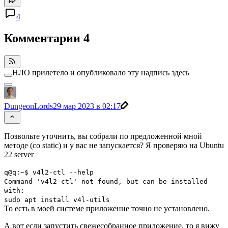
4
Комментарии
4
НЛО прилетело и опубликовало эту надпись здесь
DungeonLords
29 мар 2023 в 02:17
Позвольте уточнить, вы собрали по предложенной мной
методе (со static) и у вас не запускается? Я проверяю на Ubuntu
22 server
q@q:~$ v4l2-ctl --help
Command 'v4l2-ctl' not found, but can be installed
with:
sudo apt install v4l-utils
То есть в моей системе приложение точно не установлено.
А вот если запустить свежесобранное приложение, то я вижу