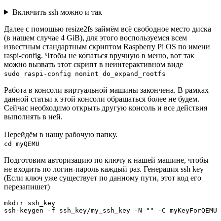
Включить ssh можно и так
Далее с помощью resize2fs займём всё свободное место диска
(в нашем случае 4 GiB), для этого воспользуемся всем
известным стандартным скриптом Raspberry Pi OS по имени
raspi-config. Чтобы не копаться вручную в меню, вот так
можно вызвать этот скрипт в неинтерактивном виде
sudo raspi-config nonint do_expand_rootfs
Работа в консоли виртуальной машины закончена. В рамках
данной статьи к этой консоли обращаться более не будем.
Сейчас необходимо открыть другую консоль и все действия
выполнять в ней.
Перейдём в нашу рабочую папку.
cd myQEMU
Подготовим авторизацию по ключу к нашей машине, чтобы
не входить по логин-пароль каждый раз. Генерация ssh key
(Если ключ уже существует по данному пути, этот код его
перезапишет)
mkdir ssh_key

ssh-keygen -f ssh_key/my_ssh_key -N "" -C myKeyForQEMU 