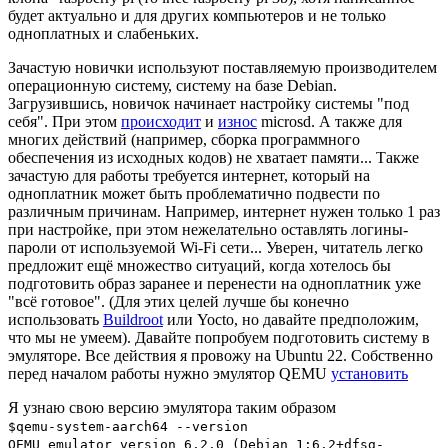
будет актуально и для других компьютеров и не только
одноплатных и слабеньких.
Зачастую новички используют поставляемую производителем
операционную систему, систему на базе Debian.
Загрузившись, новичок начинает настройку системы "под
себя". При этом
происходит
и
износ
microsd. А также для
многих действий (например, сборка программного
обеспечения из исходных кодов) не хватает памяти... Также
зачастую для работы требуется интернет, который на
одноплатник может быть проблематично подвести по
различным причинам. Например, интернет нужен только 1 раз
при настройке, при этом нежелательно оставлять логины-
пароли от используемой Wi-Fi сети... Уверен, читатель легко
предложит ещё множество ситуаций, когда хотелось бы
подготовить образ заранее и перенести на одноплатник уже
"всё готовое". (Для этих целей лучше бы конечно
использовать
Buildroot
или Yocto, но давайте предположим,
что мы не умеем). Давайте попробуем подготовить систему в
эмуляторе. Все действия я провожу на Ubuntu 22. Собственно
перед началом работы нужно эмулятор QEMU
установить
Я узнаю свою версию эмулятора таким образом
$qemu-system-aarch64 --version
QEMU emulator version 6.2.0 (Debian 1:6.2+dfsg-