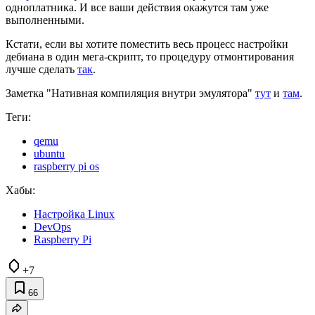
одноплатника. И все ваши действия окажутся там уже
выполненными.
Кстати, если вы хотите поместить весь процесс настройки
дебиана в один мега-скрипт, то процедуру отмонтирования
лучше сделать
так
.
Заметка "Нативная компиляция внутри эмулятора"
тут
и
там
.
Теги:
qemu
ubuntu
raspberry pi os
Хабы:
Настройка Linux
DevOps
Raspberry Pi
+7
66