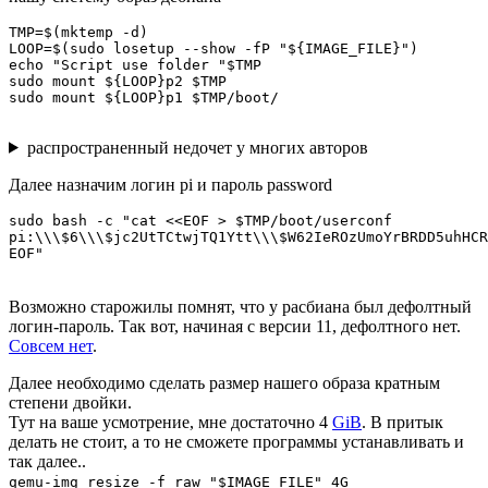
TMP=$(mktemp -d)

LOOP=$(sudo losetup --show -fP "${IMAGE_FILE}")

echo "Script use folder "$TMP

sudo mount ${LOOP}p2 $TMP

sudo mount ${LOOP}p1 $TMP/boot/
распространенный недочет у многих авторов
Далее назначим логин pi и пароль password
sudo bash -c "cat <<EOF > $TMP/boot/userconf

pi:\\\$6\\\$jc2UtTCtwjTQ1Ytt\\\$W62IeROzUmoYrBRDD5uhHCR
EOF"
Возможно старожилы помнят, что у расбиана был дефолтный
логин-пароль. Так вот, начиная с версии 11, дефолтного нет.
Совсем нет
.
Далее необходимо сделать размер нашего образа кратным
степени двойки.
Тут на ваше усмотрение, мне достаточно 4
GiB
. В притык
делать не стоит, а то не сможете программы устанавливать и
так далее..
qemu-img resize -f raw "$IMAGE_FILE" 4G