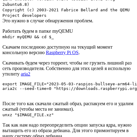
2ubuntu6.8)
Copyright (c) 2003-2021 Fabrice Bellard and the QEMU
Project developers
Это нужно в случае обнаружения проблем.
Работать будем в папке myQEMU
mkdir myQEMU && cd $_
Скачаем последнюю доступную на текущий момент
консольную версию
Raspberry Pi OS
.
Скачивать будем через торрент, чтобы не грузить лишний раз
сеть производителя. Собственно для этих целей я использую
утилиту
aria2
export IMAGE_FILE="2023-05-03-raspios-bullseye-arm64-li
aria2c --seed-time=0 "https://downloads.raspberrypi.org
После того как скачали сжатый образ, распакуем его и удалим
сжатый (чтобы места не занимал).
unxz "$IMAGE_FILE.xz"
Так как нам надо переопределить опции запуска ядра, нужно
вытащить его из образа дебиана. Для этого примонтируем в
нашу систему образ дебиана