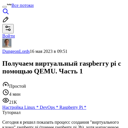
Все потоки
Войти
DungeonLords
16 мая 2023 в 09:51
Получаем виртуальный raspberry pi с
помощью QEMU. Часть 1
Простой
4 мин
21K
Настройка Linux
*
DevOps
*
Raspberry Pi
*
Туториал
Сегодня я решил показать процесс создания "виртуального
клона" raspberry pi (точнее raspberry pi 3b), хотя написанное