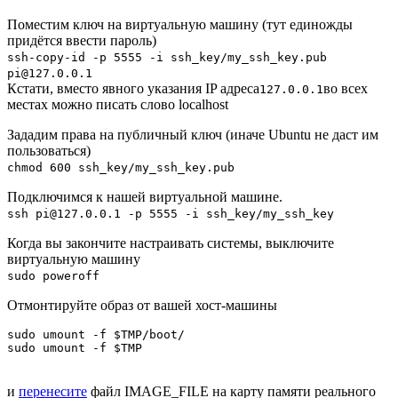
Поместим ключ на виртуальную машину (тут единожды
придётся ввести пароль)
ssh-copy-id -p 5555 -i ssh_key/my_ssh_key.pub
pi@127.0.0.1
Кстати, вместо явного указания IP адреса
во всех
127.0.0.1
местах можно писать слово localhost
Зададим права на публичный ключ (иначе Ubuntu не даст им
пользоваться)
chmod 600 ssh_key/my_ssh_key.pub
Подключимся к нашей виртуальной машине.
ssh pi@127.0.0.1 -p 5555 -i ssh_key/my_ssh_key
Когда вы закончите настраивать системы, выключите
виртуальную машину
sudo poweroff
Отмонтируйте образ от вашей хост-машины
sudo umount -f $TMP/boot/

sudo umount -f $TMP
и
перенесите
файл IMAGE_FILE на карту памяти реального