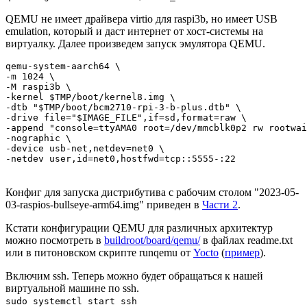
QEMU не имеет драйвера virtio для raspi3b, но имеет USB
emulation, который и даст интернет от хост-системы на
виртуалку. Далее произведем запуск эмулятора QEMU.
qemu-system-aarch64 \

-m 1024 \

-M raspi3b \

-kernel $TMP/boot/kernel8.img \

-dtb "$TMP/boot/bcm2710-rpi-3-b-plus.dtb" \

-drive file="$IMAGE_FILE",if=sd,format=raw \

-append "console=ttyAMA0 root=/dev/mmcblk0p2 rw rootwai
-nographic \

-device usb-net,netdev=net0 \

-netdev user,id=net0,hostfwd=tcp::5555-:22
Конфиг для запуска дистрибутива с рабочим столом "2023-05-
03-raspios-bullseye-arm64.img" приведен в
Части 2
.
Кстати конфигурации QEMU для различных архитектур
можно посмотреть в
buildroot/board/qemu/
в файлах readme.txt
или в питоновском скрипте runqemu от
Yocto
(
пример
).
Включим ssh. Теперь можно будет обращаться к нашей
виртуальной машине по ssh.
sudo systemctl start ssh