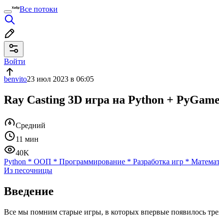
Все потоки
Войти
benvito
23 июл 2023 в 06:05
Ray Casting 3D игра на Python + PyGam
Средний
11 мин
40K
Python
*
ООП
*
Программирование
*
Разработка игр
*
Матема
Из песочницы
Введение
Все мы помним старые игры, в которых впервые появилось тре