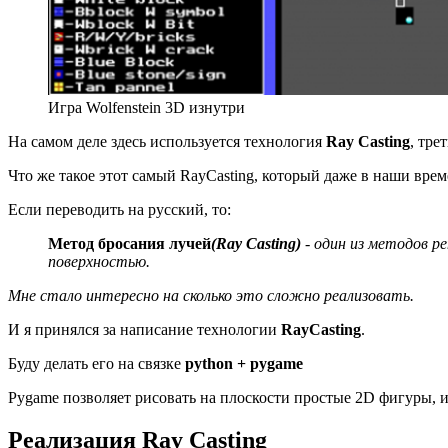
Игра Wolfenstein 3D изнутри
На самом деле здесь используется технология
Ray Casting
, тре
Что же такое этот самый RayCasting, который даже в наши врем
Если переводить на русский, то:
Метод бросания лучей
(Ray Casting)
-
один из методов ре
поверхностью.
Мне стало интересно на сколько это сложно реализовать.
И я принялся за написание технологии
RayCasting
.
Буду делать его на связке
python + pygame
Pygame позволяет рисовать на плоскости простые 2D фигуры, и
Реализация Ray Casting