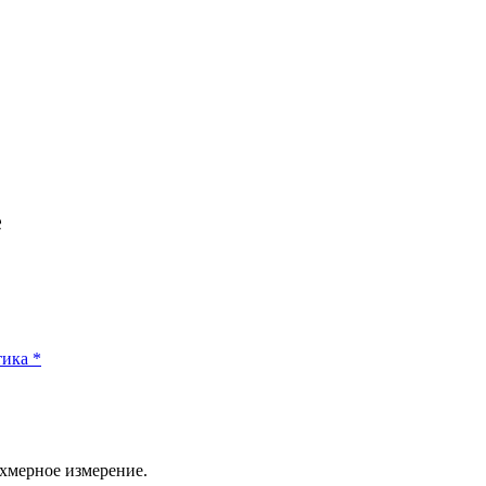
e
тика
*
хмерное измерение.