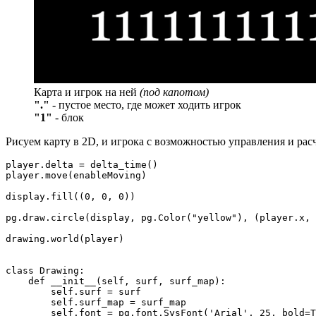
Карта и игрок на ней
(под капотом)
"."
- пустое место, где может ходить игрок
"1"
- блок
Рисуем карту в 2D, и игрока с возможностью управления и расч
player.delta = delta_time()

player.move(enableMoving)

display.fill((0, 0, 0))

pg.draw.circle(display, pg.Color("yellow"), (player.x, 
drawing.world(player)
class Drawing:

    def __init__(self, surf, surf_map):

        self.surf = surf

        self.surf_map = surf_map

        self.font = pg.font.SysFont('Arial', 25, bold=T