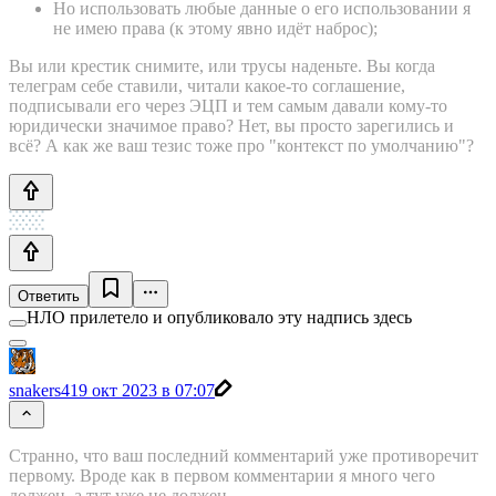
Но использовать любые данные о его использовании я
не имею права (к этому явно идёт наброс);
Вы или крестик снимите, или трусы наденьте. Вы когда
телеграм себе ставили, читали какое-то соглашение,
подписывали его через ЭЦП и тем самым давали кому-то
юридически значимое право? Нет, вы просто зарегились и
всё? А как же ваш тезис тоже про "контекст по умолчанию"?
Ответить
НЛО прилетело и опубликовало эту надпись здесь
snakers4
19 окт 2023 в 07:07
Странно, что ваш последний комментарий уже противоречит
первому. Вроде как в первом комментарии я много чего
должен, а тут уже не должен.