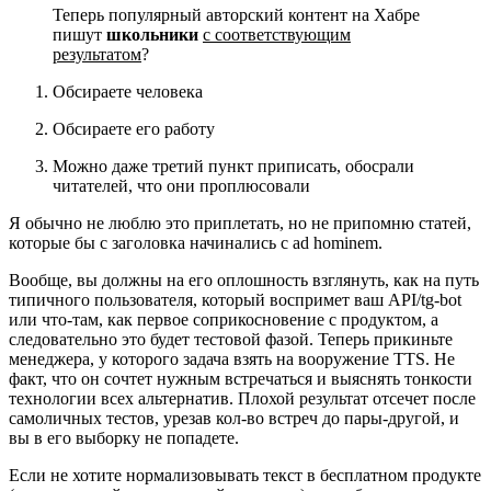
Теперь популярный авторский контент на Хабре
пишут
школьники
с соответствующим
результатом
?
Обсираете человека
Обсираете его работу
Можно даже третий пункт приписать, обосрали
читателей, что они проплюсовали
Я обычно не люблю это приплетать, но не припомню статей,
которые бы с заголовка начинались с ad hominem.
Вообще, вы должны на его оплошность взглянуть, как на путь
типичного пользователя, который воспримет ваш API/tg-bot
или что-там, как первое соприкосновение с продуктом, а
следовательно это будет тестовой фазой. Теперь прикиньте
менеджера, у которого задача взять на вооружение TTS. Не
факт, что он сочтет нужным встречаться и выяснять тонкости
технологии всех альтернатив. Плохой результат отсечет после
самоличных тестов, урезав кол-во встреч до пары-другой, и
вы в его выборку не попадете.
Если не хотите нормализовывать текст в бесплатном продукте