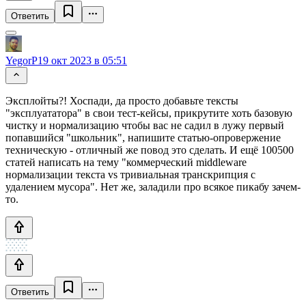
Ответить
YegorP
19 окт 2023 в 05:51
Эксплойты?! Хоспади, да просто добавьте тексты
"эксплуататора" в свои тест-кейсы, прикрутите хоть базовую
чистку и нормализацию чтобы вас не садил в лужу первый
попавшийся "школьник", напишите статью-опровержение
техническую - отличный же повод это сделать. И ещё 100500
статей написать на тему "коммерческий middleware
нормализации текста vs тривиальная транскрипция с
удалением мусора". Нет же, заладили про всякое пикабу зачем-
то.
Ответить