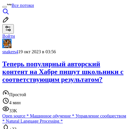
Все потоки
Войти
snakers4
19 окт 2023 в 03:56
Теперь популярный авторский
контент на Хабре пишут школьники с
соответствующим результатом?
Простой
4 мин
33K
Open source
*
Машинное обучение
*
Управление сообществом
*
Natural Language Processing
*