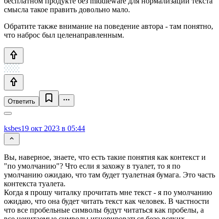
бесплатном продукте без middleware для нормализации текста
смысла такое править довольно мало.
Обратите также внимание на поведение автора - там понятно,
что наброс был целенаправленным.
Ответить
ksbes
19 окт 2023 в 05:44
Вы, наверное, знаете, что есть такие понятия как контекст и
"по умолчанию"? Что если я захожу в туалет, то я по
умолчанию ожидаю, что там будет туалетная бумага. Это часть
контекста туалета.
Когда я прошу читалку прочитать мне текст - я по умолчанию
ожидаю, что она будет читать текст как человек. В частности
что все пробельные символы будут читаться как пробелы, а
все нечитаемые символы игнорироваться безо всяких