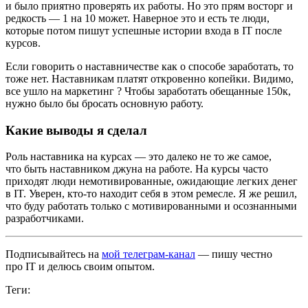
и было приятно проверять их работы. Но это прям восторг и
редкость — 1 на 10 может. Наверное это и есть те люди,
которые потом пишут успешные истории входа в IT после
курсов.
Если говорить о наставничестве как о способе заработать, то
тоже нет. Наставникам платят откровенно копейки. Видимо,
все ушло на маркетинг ? Чтобы заработать обещанные 150к,
нужно было бы бросать основную работу.
Какие выводы я сделал
Роль наставника на курсах — это далеко не то же самое,
что быть наставником джуна на работе. На курсы часто
приходят люди немотивированные, ожидающие легких денег
в IT. Уверен, кто‑то находит себя в этом ремесле. Я же решил,
что буду работать только с мотивированными и осознанными
разработчиками.
Подписывайтесь на
мой телеграм-канал
— пишу честно
про IT и делюсь своим опытом.
Теги: