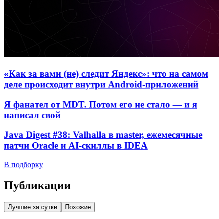
«Как за вами (не) следит Яндекс»: что на самом
деле происходит внутри Android-приложений
Я фанател от MDT. Потом его не стало — и я
написал свой
Java Digest #38: Valhalla в master, ежемесячные
патчи Oracle и AI-скиллы в IDEA
В подборку
Публикации
Лучшие за сутки
Похожие