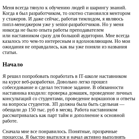
Меня всегда тянуло к обучению людей и шарингу знаний.
Когда я был разработчиком, то охотно становился ментором
у стажеров. И даже сейчас, работая тимлидом, я являюсь
пипл‑менеджером уже у senior‑разработчиков. Но у меня
никогда не было опыта работы преподавателем
или наставником сразу для большой аудитории. Мне всегда
казалось это чем‑то интересным и вдохновляющим. Но мои
ожидания не оправдались, как вы уже поняли из названия
статьи.
Начало
Я решил попробовать поработать в IT‑школе наставником
на курсе веб‑разработки. Довольно легко прошел
собеседование и сделал тестовое задание. В обязанности
наставника входило: проверка домашек, проведение личных
консультаций со студентами, проведение воркшопов и ответы
на вопросы студентов. ЗП должна была быть сдельная —
обещали до 150 тыс. руб в месяц. Работа наставником
рассматривалась как парт тайм и дополнение к основной
работе.
Сначала мне все понравилось. Понятные, прозрачные
процессы. Я быстро вкатился и начал активно выполнять