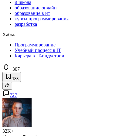
it-школа
образование онлайн
образование в ит
курсы программирования
разработка
Хабы:
Программирование
Учебный процесс в IT
Карьера в IT-индустрии
+307
183
727
32K+