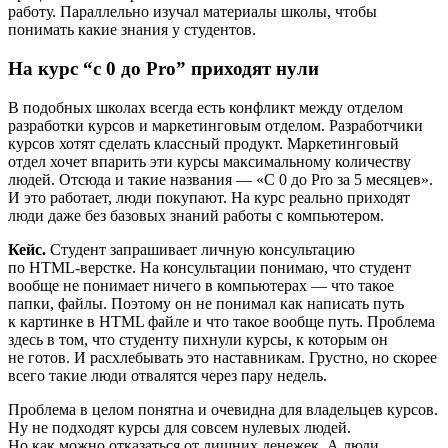
работу. Параллельно изучал материалы школы, чтобы
понимать какие знания у студентов.
На курс “с 0 до Pro” приходят нули
В подобных школах всегда есть конфликт между отделом
разработки курсов и маркетинговым отделом. Разработчики
курсов хотят сделать классный продукт. Маркетинговый
отдел хочет впарить эти курсы максимальному количеству
людей. Отсюда и такие названия — «С 0 до Pro за 5 месяцев».
И это работает, люди покупают. На курс реально приходят
люди даже без базовых знаний работы с компьютером.
Кейс.
Студент запрашивает личную консультацию
по HTML‑верстке. На консультации понимаю, что студент
вообще не понимает ничего в компьютерах — что такое
папки, файлы. Поэтому он не понимал как написать путь
к картинке в HTML файле и что такое вообще путь. Проблема
здесь в том, что студенту пихнули курсы, к которым он
не готов. И расхлебывать это наставникам. Грустно, но скорее
всего такие люди отвалятся через пару недель.
Проблема в целом понятна и очевидна для владельцев курсов.
Ну не подходят курсы для совсем нулевых людей.
Но как можно отказаться от лишних денежек. А люди