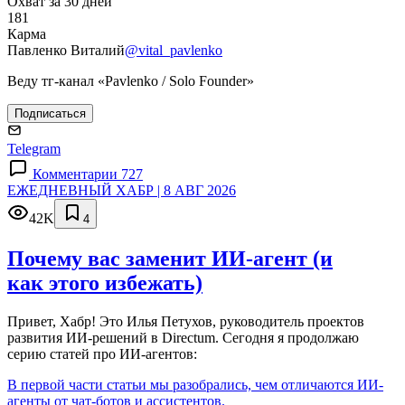
Охват за 30 дней
181
Карма
Павленко Виталий
@vital_pavlenko
Веду тг-канал «Pavlenko / Solo Founder»
Подписаться
Telegram
Комментарии 727
ЕЖЕДНЕВНЫЙ ХАБР | 8 АВГ 2026
42K
4
Почему вас заменит ИИ‑агент (и
как этого избежать)
Привет, Хабр! Это Илья Петухов, руководитель проектов
развития ИИ-решений в Directum. Сегодня я продолжаю
серию статей про ИИ-агентов:
В первой части статьи мы разобрались, чем отличаются ИИ-
агенты от чат-ботов и ассистентов.