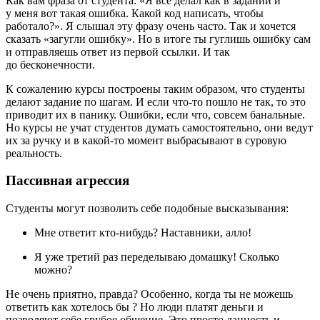
Как вам фраза от студента: «Я все делал как в задании и
у меня вот такая ошибка. Какой код написать, чтобы
работало?». Я слышал эту фразу очень часто. Так и хочется
сказать «загугли ошибку». Но в итоге ты гуглишь ошибку сам
и отправляешь ответ из первой ссылки. И так
до бесконечности.
К сожалению курсы построены таким образом, что студенты
делают задание по шагам. И если что‑то пошло не так, то это
приводит их в панику. Ошибки, если что, совсем банальные.
Но курсы не учат студентов думать самостоятельно, они ведут
их за ручку и в какой‑то момент выбрасывают в суровую
реальность.
Пассивная агрессия
Студенты могут позволить себе подобные высказывания:
Мне ответит кто‑нибудь? Наставники, алло!
Я уже третий раз переделываю домашку! Сколько
можно?
Не очень приятно, правда? Особенно, когда ты не можешь
ответить как хотелось бы ? Но люди платят деньги и
позволяют себе грубое общение. Это просто данность и