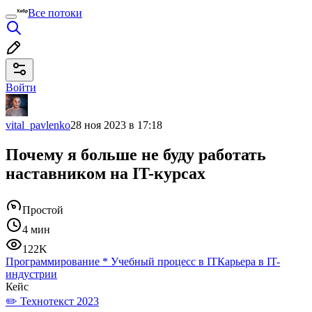
Все потоки
Войти
vital_pavlenko
28 ноя 2023 в 17:18
Почему я больше не буду работать
наставником на IT-курсах
Простой
4 мин
122K
Программирование
*
Учебный процесс в IT
Карьера в IT-
индустрии
Кейс
✏️ Технотекст 2023