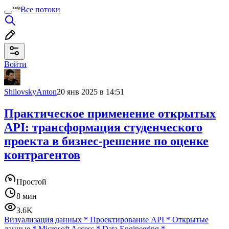
Все потоки
Войти
ShilovskyAnton
20 янв 2025 в 14:51
Практическое применение открытых
API: трансформация студенческого
проекта в бизнес-решение по оценке
контрагентов
Простой
8 мин
3.6K
Визуализация данных
*
Проектирование API
*
Открытые
данные
*
Microsoft Access
*
Data Engineering
*