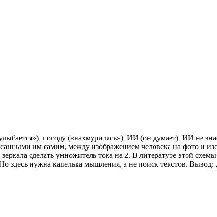
лыбается»), погоду («нахмурилась»), ИИ (он думает). ИИ не знае
анными им самим, между изображением человека на фото и изо
о зеркала сделать умножитель тока на 2. В литературе этой схем
 Но здесь нужна капелька мышления, а не поиск текстов. Вывод