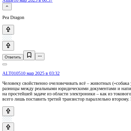
Aggle
10 мар 2025 в 00:57
Pea Dragon
Ответить
ALT0105
10 мар 2025 в 03:32
Человеку свойственно очеловечивать всё – животных («собака у
разницы между реальными юридическими документами и напис
на простейшей задаче из области электроники – как из токовог
всего лишь поставить третий транзистор параллельно второму.