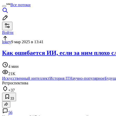
Все потоки
Войти
lokey
9 мар 2025 в 13:41
Как ошибается ИИ, если за ним плохо с
4 мин
21K
Искусственный интеллект
История IT
Научно-популярное
Будущ
Ретроспектива
+37
33
56