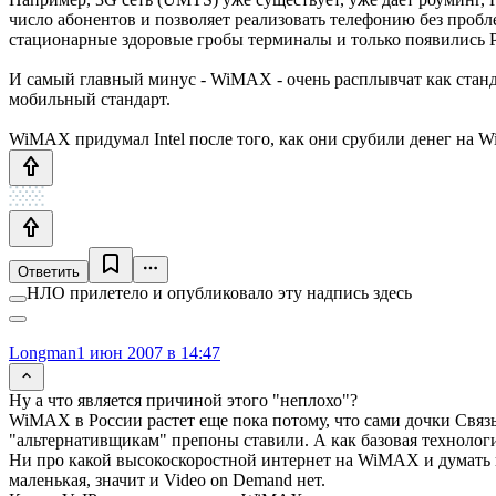
число абонентов и позволяет реализовать телефонию без проб
стационарные здоровые гробы терминалы и только появились P
И самый главный минус - WiMAX - очень расплывчат как ста
мобильный стандарт.
WiMAX придумал Intel после того, как они срубили денег на WiF
Ответить
НЛО прилетело и опубликовало эту надпись здесь
Longman
1 июн 2007 в 14:47
Ну а что является причиной этого "неплохо"?
WiMAX в России растет еще пока потому, что сами дочки Связ
"альтернативщикам" препоны ставили. А как базовая технологи
Ни про какой высокоскоростной интернет на WiMAX и думать не 
маленькая, значит и Video on Demand нет.