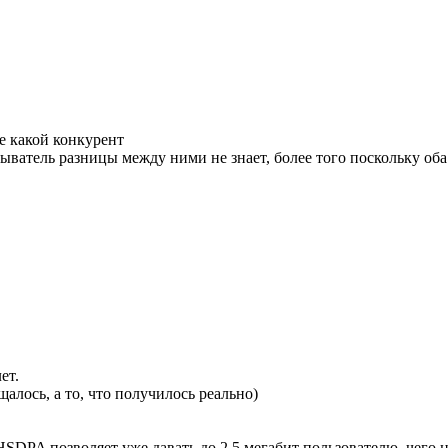
ще какой конкурент
обыватель разницы между ними не знает, более того поскольку об
ет.
щалось, а то, что получилось реально)
 HSDPA позволяет уже давать до 2.5 мегабит пользователю, чег