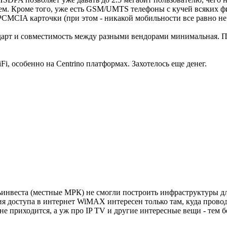
лем. Кроме того, уже есть GSM/UMTS телефоны с кучей всяких ф
CMCIA карточки (при этом - никакой мобильности все равно не
ндарт и совместимость между разными вендорами минимальная.
i, особенно на Centrino платформах. Захотелось еще денег.
ьинвеста (местные МРК) не смогли построить инфраструктуры дл
я доступа в интернет WiMAX интересен только там, куда провод
приходится, а уж про IP TV и другие интересные вещи - тем боле