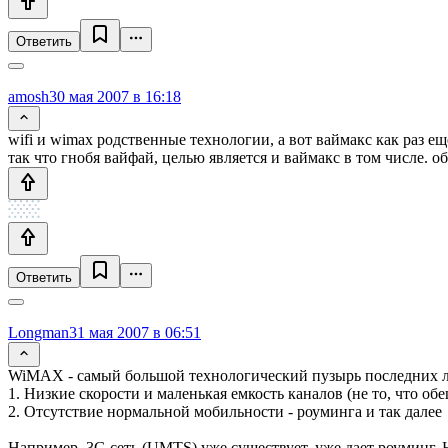
Ответить
amosh
30 мая 2007 в 16:18
wifi и wimax родственные технологии, а вот ваймакс как раз е
так что гнобя вайфай, целью является и ваймакс в том числе. 
Ответить
Longman
31 мая 2007 в 06:51
WiMAX - самый большой технологический пузырь последних л
1. Низкие скорости и маленькая емкость каналов (не то, что обе
2. Отсутствие нормальной мобильности - роуминга и так далее
Например, 3G сеть (UMTS) уже существует, уже дает роуминг,