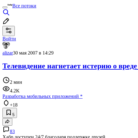
Все потоки
Войти
alizar
30 мая 2007 в 14:29
Телевидение нагнетает истерию о вреде
2 мин
4.2K
Разработка мобильных приложений
*
+18
5
83
Хабр доступен 24/7 благодаря поддержке друзей