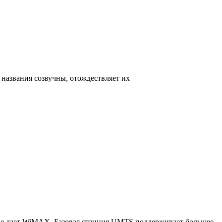
а названия созвучны, отождествляет их
о не дает WiMAX. Базовая станция UMTS поддерживает большее