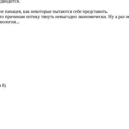
едвидится.
не панацея, как некоторые пытаются себе представить.
-то причинам оптику тянуть невыгодно экономически. Ну а раз э
нология...
 8)