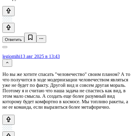
Ответить
legiomihi
13 авг 2025 в 13:43
Но вы же хотите спасать "человечество" своим планом? А то
что получится в ходе модернизации человечеством являться
уже не будет по факту. Другой вид и совсем другая мораль.
Поэтому я и считаю что наша задача не спастись как вид, в
этом мало смысла. А создать еще более разумный вид
которому будет комфортно в космосе. Мы топливо ракеты, а
не ее команда, если выразиться более метафорично.