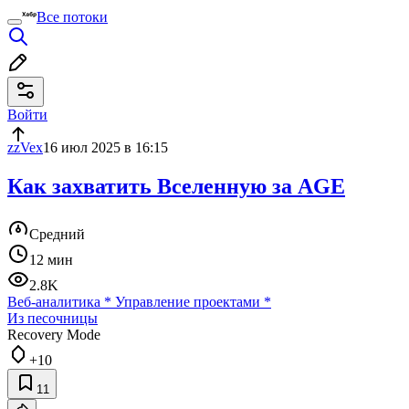
Все потоки
Войти
zzVex
16 июл 2025 в 16:15
Как захватить Вселенную за AGE
Средний
12 мин
2.8K
Веб-аналитика
*
Управление проектами
*
Из песочницы
Recovery Mode
+10
11