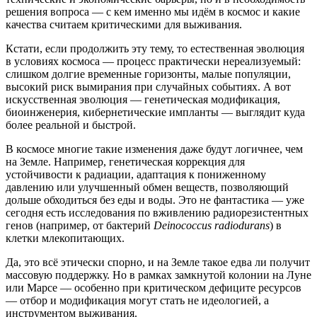
решения вопроса — с кем именно мы идём в космос и какие
качества считаем критическими для выживания.
Кстати, если продолжить эту тему, то естественная эволюция
в условиях космоса — процесс практически нереализуемый:
слишком долгие временные горизонты, малые популяции,
высокий риск вымирания при случайных событиях. А вот
искусственная эволюция — генетическая модификация,
биоинженерия, кибернетические импланты — выглядит куда
более реальной и быстрой.
В космосе многие такие изменения даже будут логичнее, чем
на Земле. Например, генетическая коррекция для
устойчивости к радиации, адаптация к пониженному
давлению или улучшенный обмен веществ, позволяющий
дольше обходиться без еды и воды. Это не фантастика — уже
сегодня есть исследования по вживлению радиорезистентных
генов (например, от бактерий
Deinococcus radiodurans
) в
клетки млекопитающих.
Да, это всё этически спорно, и на Земле такое едва ли получит
массовую поддержку. Но в рамках замкнутой колонии на Луне
или Марсе — особенно при критическом дефиците ресурсов
— отбор и модификация могут стать не идеологией, а
инструментом выживания.