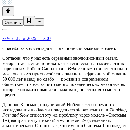
Ответить
zzVex
13 авг 2025 в 13:07
Спасибо за комментарий — вы подняли важный момент.
Согласен, что у нас есть серьёзный эволюционный багаж,
который мешает действовать стратегически на тысячелетних
горизонтах. Роберт Сапольски в
Behave
прямо пишет, что наш
мозг «неплохо приспособлен к жизни на африканской саванне
50 000 лет назад, но слабо — к жизни в современном
обществе», и в нас зашито много поведенческих механизмов,
которые когда-то помогали выживать, но сегодня зачастую
вредят.
Даниэль Канеман, получивший Нобелевскую премию за
исследования в области поведенческой экономики, в
Thinking,
Fast and Slow
описал эту же проблему через модель «Системы
1» (быстрая, интуитивная) и «Системы 2» (медленная,
аналитическая). Он показал, что именно Система 1 порождает