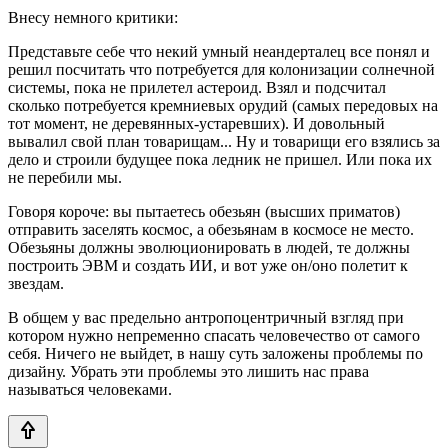
Внесу немного критики:
Представьте себе что некий умный неандерталец все понял и
решил посчитать что потребуется для колонизации солнечной
системы, пока не прилетел астероид. Взял и подсчитал
сколько потребуется кремниевых орудий (самых передовых на
тот момент, не деревянных-устаревших). И довольный
вывалил свой план товарищам... Ну и товарищи его взялись за
дело и строили будущее пока ледник не пришел. Или пока их
не перебили мы.
Говоря короче: вы пытаетесь обезьян (высших приматов)
отправить заселять космос, а обезьянам в космосе не место.
Обезьяны должны эволюционировать в людей, те должны
построить ЭВМ и создать ИИ, и вот уже он/оно полетит к
звездам.
В общем у вас предельно антропоцентричный взгляд при
котором нужно непременно спасать человечество от самого
себя. Ничего не выйдет, в нашу суть заложены проблемы по
дизайну. Убрать эти проблемы это лишить нас права
называться человеками.