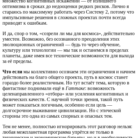
множество когнитивных искажений — от излишнего
оптимизма в сроках до недооценки редких рисков. Лично я
стараюсь по максимуму работать через Систему 2, потому что
импульсивные решения в сложных проектах почти всегда
приводят к ошибкам.
И да, спор о том, «созрели ли мы для космоса», действительно
уместен. Возможно, без осознанного преодоления этих
эволюционных ограничений — будь то через обучение,
культуру или технологии — мы так и останемся в пределах
планеты, даже имея все технические возможности для выхода
за её пределы.
Что если
мы коллективно осознаем эти ограничения и начнем
действовать на благо общего проекта, путь в космос станет
гораздо более реалистичным. Но тут встаёт тема, которую в
фантастике поднимали ещё в
Гаттаке
: возможность
целенаправленного «отбора» или усиления когнитивных и
физических качеств. С научной точки зрения, такой путь
может показаться логичным, особенно если цель —
долгосрочное выживание цивилизации. Но с этической
стороны это одна из самых спорных и опасных тем.
Тем не менее, полностью игнорировать этот разговор нельзя:
любая межпланетная программа упрётся не только в
технические и экономические барьеры, но и в необходимость