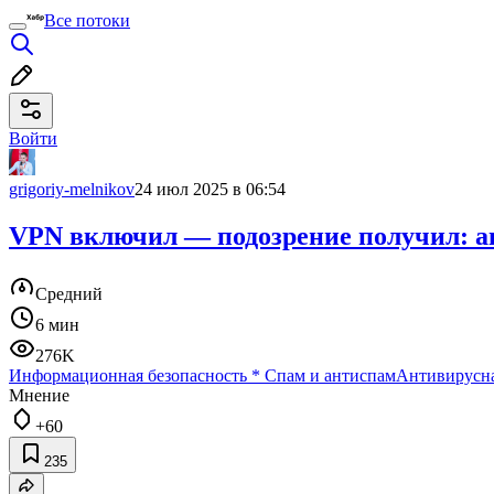
Все потоки
Войти
grigoriy-melnikov
24 июл 2025 в 06:54
VPN включил — подозрение получил: а
Средний
6 мин
276K
Информационная безопасность
*
Спам и антиспам
Антивирусна
Мнение
+60
235