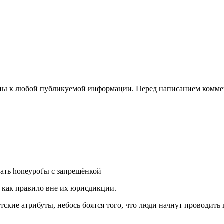
чны к любой публикуемой информации. Перед написанием комме
ать honeypot'ы с запрещёнкой
 как правило вне их юрисдикции.
стские атрибуты, небось боятся того, что люди начнут проводить