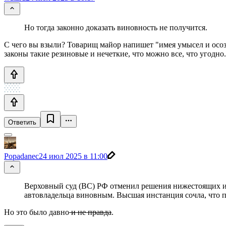
Но тогда законно доказать виновность не получится.
С чего вы взыли? Товарищ майор напишет "имея умысел и осозна
законы такие резиновые и нечеткие, что можно все, что угодно.
Ответить
Popadanec
24 июл 2025 в 11:00
Верховный суд (ВС) РФ отменил решения нижестоящих ин
автовладельца виновным. Высшая инстанция сочла, что пр
Но это было давно
и не правда
.