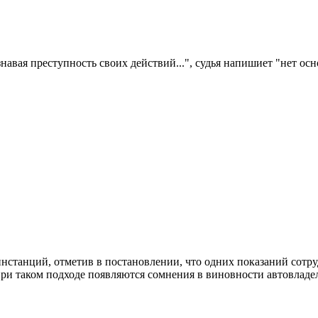
вая преступность своих действий...", судья напишиет "нет осно
станций, отметив в постановлении, что одних показаний сотр
и таком подходе появляются сомнения в виновности автовладель