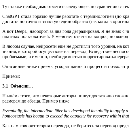
Тут также необходимо отметить следующее: по сравнению с тем
ChatGPT стала гораздо лучше работать с терминологией (по к
достаточно точно и зачастую единообразно (т.е. когда в оригин
А вот DeepL, наоборот, за два года деградировал. Я не знаю с
платных пользователей. У меня нет ответа на вопрос, но вывод 
В любом случае, нейросети еще не достигли того уровня, на к
знания, в которой осуществляется перевод. Вследствие неспосо
проблемами, а именно, необходимостью корректировать/перераб
Описанные ниже приёмы ускорят данный процесс и позволят р
Приемы:
3.1 Объясни
…
Начнём с того, что некоторые авторы пишут достаточно слож
размерам до абзаца. Пример ниже.
Essentially, the intermediate lifter has developed the ability to apply a
homeostasis has begun to exceed the capacity for recovery within that 
Как нам говорит теория перевода, не беритесь за перевод пред