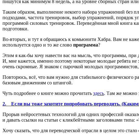
пишутся как минимум 8 недель, а на уровне сборных стран или 
Таким образом, выполнение некоего набора упражнений без пл
подходами, частота тренировок, выбор упражнений, порядок уп
программой силовых тренировок. Переведённая мной книга как
подготовки.
Во-вторых, и тут я обращаюсь к комьюнити Хабра. Вам не каже
используется одно и то же слово
программа
?
Этим я как-бы хочу навести вас на мысль, что программы, при д
И, мне кажется, именно поэтому некоторые молодые ребята не хо
очень скромные. Я знаком с парочкой молодых программистов, 
Повторюсь, всё, что вам нужно для стабильного физического 
базовым движениям со штангой.
Чуть подробнее о книге можно прочитать
здесь
. Там же можно 
2. Если вы тоже захотите попробовать переводить. (Каким
Прорыв нейросетевых технологий для одних профессий оказалс
и давать ссылки на статьи с кликбейтными заголовками типа: «
Хочу сказать, что для переводческой отрасли в целом это стал