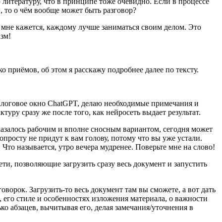
литературу, что в принципе тоже очевидно. Если в процессе
, то о чём вообще может быть разговор?
мне кажется, каждому лучше заниматься своим делом. Это
зм!
о приёмов, об этом я расскажу подробнее далее по тексту.
диалоговое окно ChatGPT, делаю необходимые примечания и
туру сразу же после того, как нейросеть выдает результат.
 казалось рабочим и вполне сносным вариантом, сегодня может
опросту не придут к вам голову, потому что вы уже устали.
Что называется, утро вечера мудренее. Поверьте мне на слово!
ети, позволяющие загрузить сразу весь документ и запустить
говорок. Загрузить-то весь документ там вы сможете, а вот дать
, его стиле и особенностях изложения материала, о важности
ько абзацев, вычитывая его, делая замечания/уточнения в