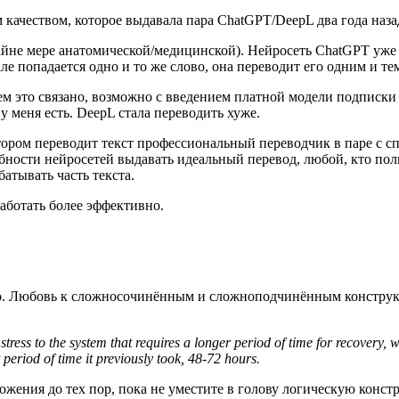
 качеством, которое выдавала пара ChatGPT/DeepL два года наз
райне мере анатомической/медицинской). Нейросеть ChatGPT уже 
але попадается одно и то же слово, она переводит его одним и т
 чем это связано, возможно с введением платной модели подписк
у меня есть. DeepL стала переводить хуже.
отором переводит текст профессиональный переводчик в паре с 
бности нейросетей выдавать идеальный перевод, любой, кто поль
атывать часть текста.
аботать более эффективно.
но. Любовь к сложносочинённым и сложноподчинённым конструкц
 stress to the system that requires a longer period of time for recovery, w
period of time it previously took, 48-72 hours.
ложения до тех пор, пока не уместите в голову логическую конс