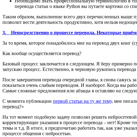
Необходимо знать профессиональную терминологию в той 
перевода статьи о языке Python вы путаете кортежи со с
Таким образом, выполнение всего двух перечисленных выше пу
позволит вести деятельность продуктивно, хотя нельзя недооц
3. Непосредственно о процессе перевода. Некоторые приём
За то время, которое понадобилось мне на перевод двух книг (с
Как вообще осуществляется перевод?
Базовый процесс заключается в следующем. Я беру примерно по
запускаю процесс. Естественно, в черновую рукопись перевода 
После завершения перевода очередной главы, я снова сажусь за
показаться очень слабым переводом. И наоборот. Когда вы рабо
Самые сложные предложения или абзацы я оставляю на следующи
С момента публикации
первой статьи на ту же тему
, мне писал
перевод?»
На тот момент подобную задачу позволял решить нейросетевой
корректирующие указания в процессе перевода – нет! Кроме тог
темы и т.д. В итоге, я предпочитаю работать так, как уже указ
процессе общения с нейросетью.