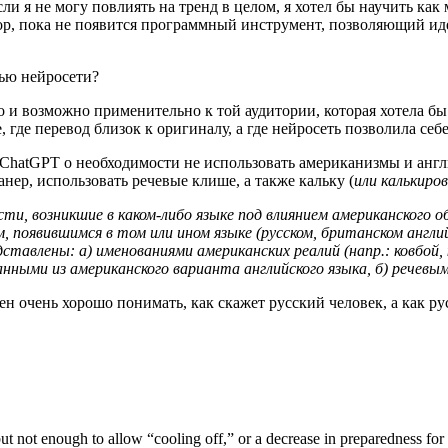
ли я не могу повлиять на тренд в целом, я хотел бы научить ка
 пор, пока не появится программный инструмент, позволяющий ид
ью нейросети?
но и возможно применительно к той аудитории, которая хотела б
 где перевод близок к оригиналу, а где нейросеть позволила се
ChatGPT о необходимости не использовать американизмы и англи
ер, использовать речевые клише, а также кальку (
или калькиро
и, возникшие в каком-либо языке под влиянием американского обр
, появившимся в том или ином языке (русском, британском англий
ставлены: а) именованиями американских реалий (напр.: ковбой, ку
нными из американского варианта английского языка, б) речевым
ен очень хорошо понимать, как скажет русский человек, а как ру
t not enough to allow “cooling off,” or a decrease in preparedness for t