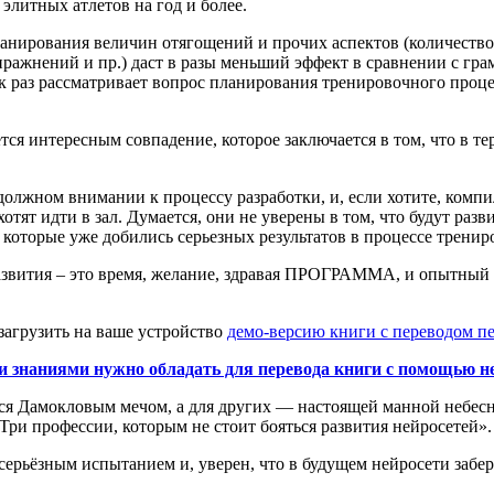
элитных атлетов на год и более.
анирования величин отягощений и прочих аспектов (количество
ражнений и пр.) даст в разы меньший эффект в сравнении с гра
 раз рассматривает вопрос планирования тренировочного проце
тся интересным совпадение, которое заключается в том, что в т
олжном внимании к процессу разработки, и, если хотите, компиля
тят идти в зал. Думается, они не уверены в том, что будут разви
которые уже добились серьезных результатов в процессе тренир
развития – это время, желание, здравая ПРОГРАММА, и опытный
загрузить на ваше устройство
демо-версию книги с переводом пе
и знаниями нужно обладать для перевода книги с помощью н
я Дамокловым мечом, а для других — настоящей манной небесно
Три профессии, которым не стоит бояться развития нейросетей».
о серьёзным испытанием и, уверен, что в будущем нейросети забе