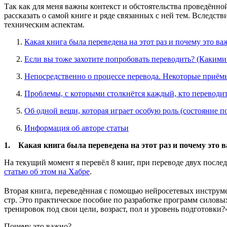
Так как для меня важны контекст и обстоятельства проведённо
рассказать о самой книге и ряде связанных с ней тем. Вследс
техническим аспектам.
Какая книга была переведена на этот раз и почему это ва
Если вы тоже захотите попробовать переводить? (Какими
Непосредственно о процессе перевода. Некоторые приёмы
Проблемы, с которыми столкнётся каждый, кто переводи
Об одной вещи, которая играет особую роль (состояние по
Информация об авторе статьи
1. Какая книга была переведена на этот раз и почему это 
На текущий момент я перевёл 8 книг, при переводе двух после
статью об этом на Хабре
.
Вторая книга, переведённая с помощью нейросетевых инструм
стр. Это практическое пособие по разработке программ силовы
тренировок под свои цели, возраст, пол и уровень подготовки?
Почему это важно?