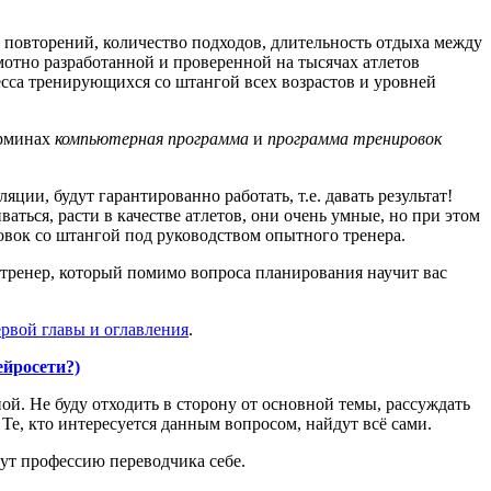
 повторений, количество подходов, длительность отдыха между
мотно разработанной и проверенной на тысячах атлетов
сса тренирующихся со штангой всех возрастов и уровней
ерминах
компьютерная программа
и
программа тренировок
ции, будут гарантированно работать, т.е. давать результат!
ваться, расти в качестве атлетов, они очень умные, но при этом
овок со штангой под руководством опытного тренера.
 тренер, который помимо вопроса планирования научит вас
рвой главы и оглавления
.
ейросети?)
й. Не буду отходить в сторону от основной темы, рассуждать
 Те, кто интересуется данным вопросом, найдут всё сами.
рут профессию переводчика себе.