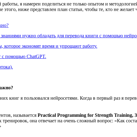
й работы, я намерен поделиться не только опытом и методологие
твие этого, ниже представлен план статьи, чтобы те, кто не жел
жно?
 знаниями нужно обладать для перевода книги с помощью нейро
, которое экономят время и упрощают работу.
т с помощью ChatGPT.
тока).
важно?
дних книг я пользовался нейросетями. Когда в первый раз я пер
ентов, называется
Practical Programming for Strength Training, 3
х тренировок, она отвечает на очень сложный вопрос: «Как сос
»