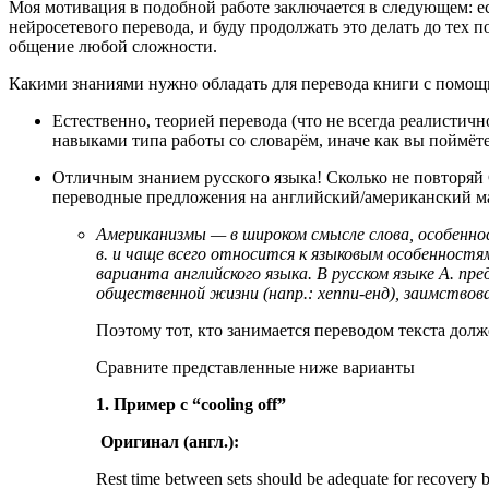
Моя мотивация в подобной работе заключается в следующем: ес
нейросетевого перевода, и буду продолжать это делать до тех
общение любой сложности.
Какими знаниями нужно обладать для перевода книги с помощ
Естественно, теорией перевода (что не всегда реалистич
навыками типа работы со словарём, иначе как вы поймёте,
Отличным знанием русского языка! Сколько не повторяй 
переводные предложения на английский/американский ман
Американизмы — в широком смысле слова, особенност
в. и чаще всего относится к языковым особенностям
варианта английского языка. В русском языке А. пред
общественной жизни (напр.: хеппи-енд), заимствова
Поэтому тот, кто занимается переводом текста долж
Сравните представленные ниже варианты
1. Пример с “cooling off”
Оригинал (англ.):
Rest time between sets should be adequate for recovery bu