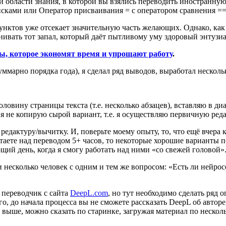
области знания, в которой вы взялись переводить иностранную 
писками или Оператор присваивания = с оператором сравнения ==
нктов уже отсекает значительную часть желающих. Однако, как 
енивать тот запал, который даёт пытливому уму здоровый энтузиа
ы, которое экономят время и упрощают работу
.
уммарно порядка года), я сделал ряд выводов, выработал нескольк
ловину страницы текста (т.е. несколько абзацев), вставляю в 
я не копирую сырой вариант, т.е. я осуществляю первичную редак
 редактуру/вычитку. И, поверьте моему опыту, то, что ещё вчера
таете над переводом 5+ часов, то некоторые хорошие варианты п
й день, когда я смогу работать над ними «со свежей головой». 
и несколько человек с одним и тем же вопросом: «Есть ли нейрос
 переводчик с сайта
DeepL.com
, но тут необходимо сделать ряд о
о, до начала процесса вы не сможете рассказать DeepL об авторе
ал выше, можно сказать по старинке, загружая материал по нескол