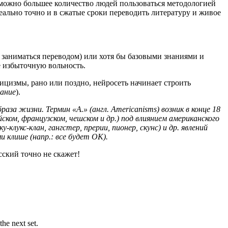
к можно большее количество людей пользоваться методологией
еально точно и в сжатые сроки переводить литературу и живое
ы заниматься переводом) или хотя бы базовыми знаниями и
бе избыточную вольность.
цизмы, рано или поздно, нейросеть начинает строить
вание
).
аза жизни. Термин «А.» (англ. Americanisms) возник в конце 18
ском, французском, чешском и др.) под влиянием американского
-клукс-клан, гангстер, прерии, пионер, скунс) и др. явлений
и клише (напр.: все будет ОК).
сский точно не скажет!
he next set.