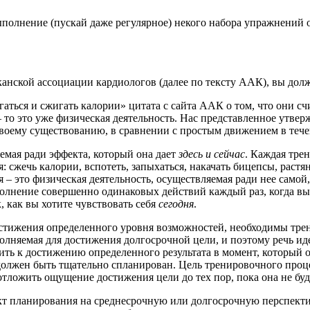
полнение (пускай даже регулярное) некого набора упражнений о
канской ассоциации кардиологов (далее по тексту ААК), вы до
двигаться и сжигать калории» цитата с сайта ААК о том, что они
 – то это уже физическая деятельность. Нас представленное утве
своему существованию, в сравнении с простым движением в тече
яемая ради эффекта, который она дает
здесь и сейчас
. Каждая тре
сжечь калории, вспотеть, запыхаться, накачать бицепсы, растян
 – это физическая деятельность, осуществляемая ради нее самой,
лнение совершенно одинаковых действий каждый раз, когда вы пр
к, как вы хотите чувствовать себя
сегодня
.
остижения определенного уровня возможностей, необходимы трен
полняемая для достижения долгосрочной цели, и поэтому речь ид
ить к достижению определенного результата в момент, который 
 должен быть тщательно спланирован. Цель тренировочного проце
 отложить ощущение достижения цели до тех пор, пока она не буд
кт планирования на среднесрочную или долгосрочную перспект