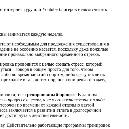
т интернет-гуру или Youtube-блогеров нельзя считать
лжны заниматься каждую неделю.
 считают необходимым для продолжения существования в
рждение не особенно касается, поскольку даже пожилые
ние произвольно выбранного временного отрезка.
нировка проводится с целью создать стресс, который
уться – говоря в общем просто для того, чтобы
 либо во время занятий спортом, либо сразу после их
иходите в зал, до тех пор, пока они решают задачу,
ировки, т.е.
тренировочный процесс
. В данном
ет о
процессе в целом, а не о его составляющих в виде
отсрочен по времени от каждой отдельно взятой
сса заключается в развитии атлета в долгосрочной
ет достигнута в действительности.
иву. Действительно работающие программы тренировок