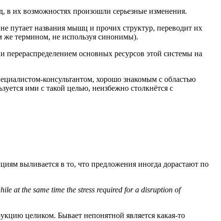
ад, в их возможностях произошли серьезные изменения.
не путает названия мышц и прочих структур, переводит их
ем же термином, не используя синонимы).
и и перераспределением основных ресурсов этой системы на
специалистом-консультантом, хорошо знакомым с областью
зуется ими с такой целью, неизбежно столкнётся с
иям выливается в то, что предложения иногда дорастают по
hile at the same time the stress required for a disruption of
трукцию целиком. Бывает непонятной является какая-то