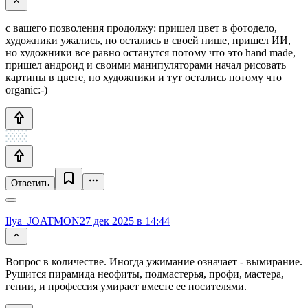
с вашего позволения продолжу: пришел цвет в фотодело,
художники ужались, но остались в своей нише, пришел ИИ,
но художники все равно останутся потому что это hand made,
пришел андроид и своими манипуляторами начал рисовать
картины в цвете, но художники и тут остались потому что
organic:-)
Ответить
Ilya_JOATMON
27 дек 2025 в 14:44
Вопрос в количестве. Иногда ужимание означает - вымирание.
Рушится пирамида неофиты, подмастерья, профи, мастера,
гении, и профессия умирает вместе ее носителями.