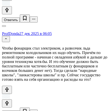
Ответить
ProfDonda
27 дек 2025 в 06:05
Чтобы фонарщик стал электриком, а развозчик льда
ремонтником холодильников их надо обучить. Причём по
полной программе - начиная с овладения азбукой и дальше до
уровня техникума хотя-бы. И это обучение должно быть
басплатным или частично бесплатным (у фонарщиков и
возчиков больших денег нет). Тогда сделали "народные
школы", "ланкастеровы школы" и пр. Сейчас государство
готово взять на себя организацию и расходы на это?