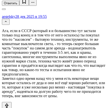
Ответить
aegelsky
28 дек 2025 в 19:55
Ага, если в СССР (который я и большинство тут застали
только под конец и в том что от него осталось) ты покупал
что-то "насовсем" - бытовую технику, инструменты, те же
комнатные выключатели света, - то теперь скорее большая
часть "покупок" на самом деле аренда - водонагреватель
гарантированно умрёт в течении 3-5 лет, как и краны,
сантехника, многие инструменты выполнены явно не из
нужной марки стали, техника часто живёт ровно период
гарантии и продаётся когда выглядит как что-то, что выглядит
как товар, но какие-то тесты и испытания явно не
предполагались.
Заметил одно время назад что у меня есть некоторые вещи
которые остались от деда и они всё ещё хорошо работают, или
те, которые я уже несколько раз менял - настоящая "покупка в
аренду", надеяться на долгую работу чего-то не приходится
теперь, вне зависимости от цены.