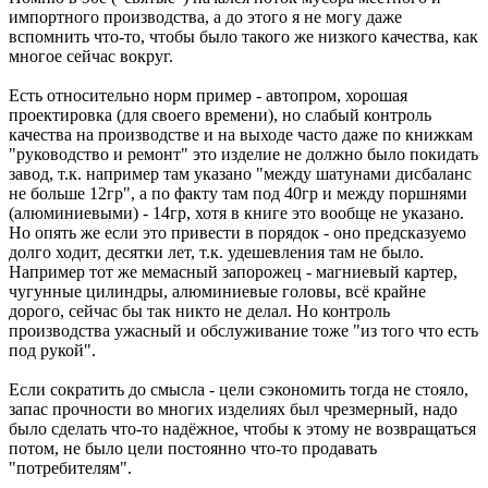
импортного производства, а до этого я не могу даже
вспомнить что-то, чтобы было такого же низкого качества, как
многое сейчас вокруг.
Есть относительно норм пример - автопром, хорошая
проектировка (для своего времени), но слабый контроль
качества на производстве и на выходе часто даже по книжкам
"руководство и ремонт" это изделие не должно было покидать
завод, т.к. например там указано "между шатунами дисбаланс
не больше 12гр", а по факту там под 40гр и между поршнями
(алюминиевыми) - 14гр, хотя в книге это вообще не указано.
Но опять же если это привести в порядок - оно предсказуемо
долго ходит, десятки лет, т.к. удешевления там не было.
Например тот же мемасный запорожец - магниевый картер,
чугунные цилиндры, алюминиевые головы, всё крайне
дорого, сейчас бы так никто не делал. Но контроль
производства ужасный и обслуживание тоже "из того что есть
под рукой".
Если сократить до смысла - цели сэкономить тогда не стояло,
запас прочности во многих изделиях был чрезмерный, надо
было сделать что-то надёжное, чтобы к этому не возвращаться
потом, не было цели постоянно что-то продавать
"потребителям".