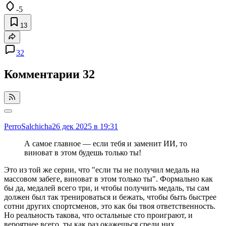
-5
13
32
Комментарии
32
PerroSalchicha
26 дек 2025 в 19:31
А самое главное — если тебя и заменит ИИ, то
виноват в этом будешь только ты!
Это из той же серии, что "если ты не получил медаль на
массовом забеге, виноват в этом только ты". Формально как
бы да, медалей всего три, и чтобы получить медаль, ты сам
должен был так тренироваться и бежать, чтобы быть быстрее
сотни других спортсменов, это как бы твоя ответственность.
Но реальность такова, что остальные сто проиграют, и
вероятнее всего, ты как раз окажешься среди них.