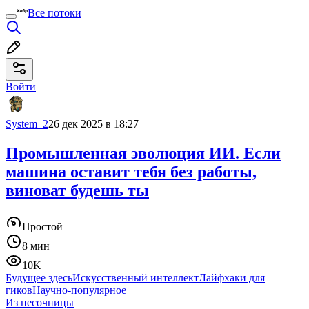
Все потоки
Войти
System_2
26 дек 2025 в 18:27
Промышленная эволюция ИИ. Если
машина оставит тебя без работы,
виноват будешь ты
Простой
8 мин
10K
Будущее здесь
Искусственный интеллект
Лайфхаки для
гиков
Научно-популярное
Из песочницы