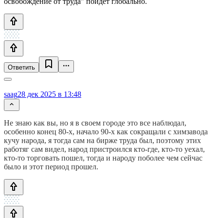
освобождение от труда" пойдет глобально.
Ответить
saag
28 дек 2025 в 13:48
Не знаю как вы, но я в своем городе это все наблюдал,
особенно конец 80-х, начало 90-х как сокращали с химзавода
кучу народа, я тогда сам на бирже труда был, поэтому этих
работяг сам видел, народ пристроился кто-где, кто-то уехал,
кто-то торговать пошел, тогда и народу поболее чем сейчас
было и этот период прошел.