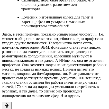
Сплавщик: перегонял брёвна по рекам, что
стало ненужным с развитием ж/д
транспорта.
Колесник: изготавливал колёса для телег и
карет; профессия устарела с массовым
производством автомобилей.
Здесь, в этом примере, показано
устаревание профессий
. Т.е.
меняется общество, меняются потребности, одни профессии
уходят, другие появляются. Телефонистка могла стать,
допустим, оператором ЭВМ, фонарщик станет электриком,
развозчик льда станет устанавливать кондиционеры и
ремонтировать холодильники, колёсники мутируют в
шиномонтажников и так далее. А ИИшечка, она не отменяет
профессии. Она заменяет людей на их существующих рабочих
местах, не создавая никаких новых. Причём делает это
массово, ковровыми бомбардировками. Если раньше этот
процесс был растянут во времени, допустим, 200 лет назад
ткацкие станки оставили без работы значительную часть
ткачей, 170 лет назад пароходы уменьшили потребность в
бурлаках, и так далее, то сейчас оно происходит
одновременно во множестве сфер. Это другое.