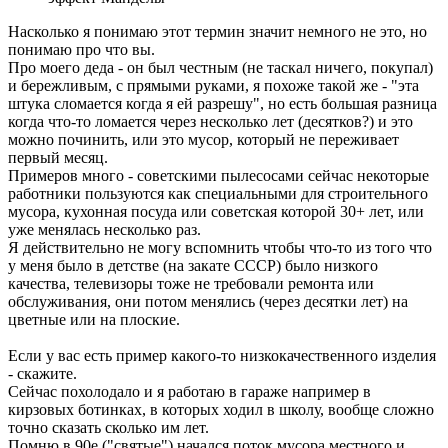
Насколько я понимаю этот термин значит немного не это, но
понимаю про что вы.
Про моего деда - он был честным (не таскал ничего, покупал)
и бережливым, с прямыми руками, я похоже такой же - "эта
штука сломается когда я ей разрешу", но есть большая разница
когда что-то ломается через несколько лет (десятков?) и это
можно починить, или это мусор, который не переживает
первый месяц.
Примеров много - советскими пылесосами сейчас некоторые
работники пользуются как специальными для строительного
мусора, кухонная посуда или советская которой 30+ лет, или
уже менялась несколько раз.
Я действительно не могу вспомнить чтобы что-то из того что
у меня было в детстве (на закате СССР) было низкого
качества, телевизоры тоже не требовали ремонта или
обслуживания, они потом менялись (через десятки лет) на
цветные или на плоские.
Если у вас есть пример какого-то низкокачественного изделия
- скажите.
Сейчас похолодало и я работаю в гараже например в
кирзовых ботинках, в которых ходил в школу, вообще сложно
точно сказать сколько им лет.
Помню в 90е ("святые") начался поток мусора местного и