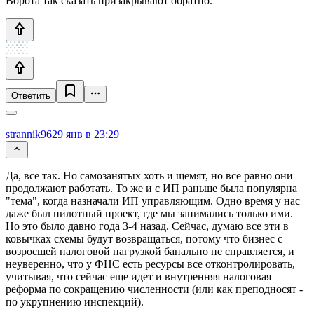
Ворота так сказать призакрывают обратно.
Ответить
strannik96
29 янв в 23:29
Да, все так. Но самозанятых хоть и щемят, но все равно они
продолжают работать. То же и с ИП раньше была популярна
"тема", когда назначали ИП управляющим. Одно время у нас
даже был пилотный проект, где мы занимались только ими.
Но это было давно года 3-4 назад. Сейчас, думаю все эти в
ковычках схемы будут возвращаться, потому что бизнес с
возросшей налоговой нагрузкой банально не справляется, и
неуверенно, что у ФНС есть ресурсы все отконтролировать,
учитывая, что сейчас еще идет и внутренняя налоговая
реформа по сокращению численности (или как преподносят -
по укрупнению инспекций).