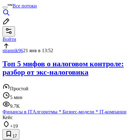
Все потоки
Войти
strannik96
21 янв в 13:52
Топ 5 мифов о налоговом контроле:
разбор от экс-налоговика
Простой
5 мин
9.7K
Финансы в IT
Алгоритмы
*
Бизнес-модели
*
IT-компании
Кейс
+19
17