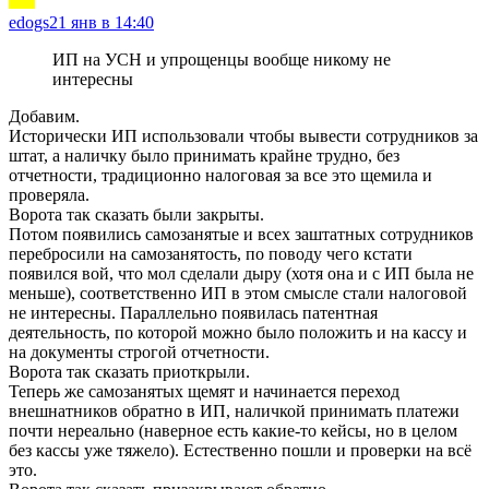
edogs
21 янв в 14:40
ИП на УСН и упрощенцы вообще никому не
интересны
Добавим.
Исторически ИП использовали чтобы вывести сотрудников за
штат, а наличку было принимать крайне трудно, без
отчетности, традиционно налоговая за все это щемила и
проверяла.
Ворота так сказать были закрыты.
Потом появились самозанятые и всех заштатных сотрудников
перебросили на самозанятость, по поводу чего кстати
появился вой, что мол сделали дыру (хотя она и с ИП была не
меньше), соответственно ИП в этом смысле стали налоговой
не интересны. Параллельно появилась патентная
деятельность, по которой можно было положить и на кассу и
на документы строгой отчетности.
Ворота так сказать приоткрыли.
Теперь же самозанятых щемят и начинается переход
внешнатников обратно в ИП, наличкой принимать платежи
почти нереально (наверное есть какие-то кейсы, но в целом
без кассы уже тяжело). Естественно пошли и проверки на всё
это.