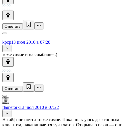
Ответить
kpcp
13 июл 2010 в 07:20
тоже самое и на симбиане :(
Ответить
flamefork
13 июл 2010 в 07:22
На айфоне почти то же самое. Пока пользуюсь десктопным
клиентом, накапливается туча чатов. Открываю ифон — они