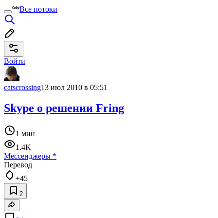
Все потоки
Войти
catscrossing
13 июл 2010 в 05:51
Skype о решении Fring
1 мин
1.4K
Мессенджеры
*
Перевод
+45
2