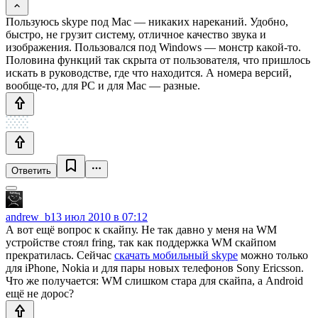
Пользуюсь skype под Mac — никаких нареканий. Удобно,
быстро, не грузит систему, отличное качество звука и
изображения. Пользовался под Windows — монстр какой-то.
Половина функций так скрыта от пользователя, что пришлось
искать в руководстве, где что находится. А номера версий,
вообще-то, для PC и для Mac — разные.
Ответить
andrew_b
13 июл 2010 в 07:12
А вот ещё вопрос к скайпу. Не так давно у меня на WM
устройстве стоял fring, так как поддержка WM скайпом
прекратилась. Сейчас
скачать мобильный skype
можно только
для iPhone, Nokia и для пары новых телефонов Sony Ericsson.
Что же получается: WM слишком стара для скайпа, а Android
ещё не дорос?