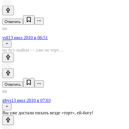
Ответить
vril
13 июл 2010 в 06:51
но без скайпа — уже не торт…
Ответить
irbys
13 июл 2010 в 07:03
Вы уже достали пихать везде «торт», ей-богу!