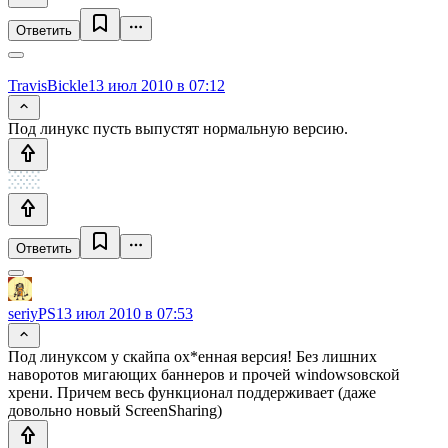
Ответить
TravisBickle
13 июл 2010 в 07:12
Под линукс пусть выпустят нормальную версию.
Ответить
seriyPS
13 июл 2010 в 07:53
Под линуксом у скайпа ох*енная версия! Без лишних
наворотов мигающих баннеров и прочей windowsовской
хрени. Причем весь функционал поддерживает (даже
довольно новый ScreenSharing)