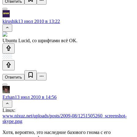
Ответить
kirushik
13 июл 2010 в 13:22
Ubuntu Lucid, со шрифтами всё ОК.
Ответить
Ezhan
13 июл 2010 в 14:56
Linux:
www.nixuz.net/uploads/posts/2009-08/1251505260_screenshot-
skype.png
Хотя, вероятно, это наследние базового гнома с его