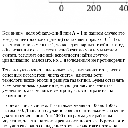
Как видим, доля обнаружений при
А = 1
(в данном случае это
-5
коэффициент наклона прямой) составляет порядка 10
. Так
как число много меньше 1, то вклад от парных, тройных и т.д.
обнаружений оказывается пренебрежимо мал и мы можем
считать результат оценкой вероятности найти другую
цивилизацию. Маловато, но… наблюдениям не противоречит.
Теперь нужно узнать, насколько результат зависит от других
основных параметров: числа систем, длительности
технологической эпохи и радиуса галактики. Будем оставлять
всем величинам, кроме интересующей нас, значения по
умолчанию, а её менять и смотреть, как это отразится на
вероятности.
Начнём с числа систем. Его я также менял от 100 до 1500 с
шагом 100. Диапазон случайно совпал с интервалом значений
для ускорения. После
N = 1500
программа уже работала
медленно, так что на этом я решил остановиться. В результате
получил ещё одно совпадение: этот график тоже похож на