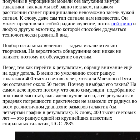
получены в упрощённой модели без затухания внутри
галактики, так как мы всё равно не знаем, на каком
расстоянии станет принципиально невозможно засечь чужой
сигнал. К слову, даже сам тип сигнала нам неизвестен. Он
может представлять собой радиоизлучение, поток
нейтрино
и
любую другую экзотику, до которой способен додуматься
технологически развитый вид.
Подбор остальных величин — задача исключительно
творческая. На вероятность обнаружения они никак не
влияют, поэтому их обсуждение опустим.
Перед тем как перейти к результатам, обращу внимание ещё
на одну деталь. В меню по умолчанию стоит радиус
галактики 400 тысяч световых лет, хотя для Млечного Пути
он составляет около 50 тысяч. Почему я выбрал его таким? На
самом деле просто потому, что окно симуляции, подобранное
под такой масштаб, выглядело лучше всего, а её результаты в
пределах погрешности практически не зависели от радиуса во
всем реалистичном диапазоне размеров галактик (см.
четвёртый график в результатах). К слову, 400 тысяч световых
лет — это радиус одной из крупнейших известных
спиральных галактик, UGC 2885.