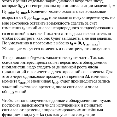
этого я решил отдельно задать диапазон возрастов звёзд,
которые будут сгенерированы при инициализации модели
t
=
0
[t
, t
]
. Конечно, можно охватить все возможные
0_min
0_max
возрасты от
0
до
t
и не вводить новую переменную, но
star_max
мне захотелось оставить возможность сделать за счёт
изменения
t
некий аналог неоднородного звездообразования
0
со вспышкой в начале. Пока что я это сделал исключительно
чтобы посмотреть, как оно будет выглядеть, а не для анализа.
По умолчанию в программе выбрано
t
= [0,
t
]
.
0
star_max
Желающие могут его поменять и посмотреть, что получится.
Теперь можно обдумать «аналитическую» часть. Так как
основной интерес представляет вероятность обнаружения
инопланетян, надо следить за динамикой роста числа
цивилизаций и количества детектирований со временем. Для
этого через одинаковые промежутки времени
Δt
, начиная с
момента
t
и заканчивая
t
, будет производиться запись
start
end
значений счётчиков времени, числа сигналов и числа
обнаружений.
Чтобы связать полученные данные с обнаружениями, нужно
построить зависимости числа испущенных и принятых
сигналов от времени, аппроксимировать их линейными
функциями вида
y = kx
(так как условия симуляции