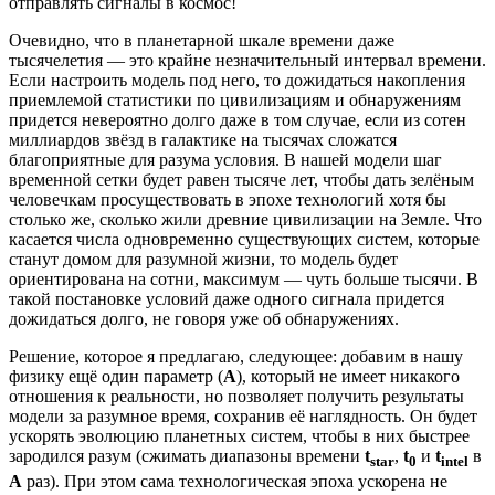
отправлять сигналы в космос!
Очевидно, что в планетарной шкале времени даже
тысячелетия — это крайне незначительный интервал времени.
Если настроить модель под него, то дожидаться накопления
приемлемой статистики по цивилизациям и обнаружениям
придется невероятно долго даже в том случае, если из сотен
миллиардов звёзд в галактике на тысячах сложатся
благоприятные для разума условия. В нашей модели шаг
временной сетки будет равен тысяче лет, чтобы дать зелёным
человечкам просуществовать в эпохе технологий хотя бы
столько же, сколько жили древние цивилизации на Земле. Что
касается числа одновременно существующих систем, которые
станут домом для разумной жизни, то модель будет
ориентирована на сотни, максимум — чуть больше тысячи. В
такой постановке условий даже одного сигнала придется
дожидаться долго, не говоря уже об обнаружениях.
Решение, которое я предлагаю, следующее: добавим в нашу
физику ещё один параметр (
A
), который не имеет никакого
отношения к реальности, но позволяет получить результаты
модели за разумное время, сохранив её наглядность. Он будет
ускорять эволюцию планетных систем, чтобы в них быстрее
зародился разум (сжимать диапазоны времени
t
,
t
и
t
в
star
0
intel
A
раз). При этом сама технологическая эпоха ускорена не