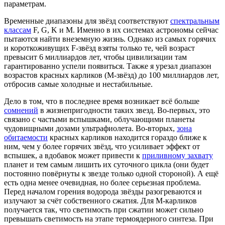
параметрам.
Временные диапазоны для звёзд соответствуют
спектральным
классам
F, G, K и M. Именно в их системах астрономы сейчас
пытаются найти внеземную жизнь. Однако из самых горячих
и короткоживущих F-звёзд взяты только те, чей возраст
превысит 6 миллиардов лет, чтобы цивилизации там
гарантированно успели появиться. Также я урезал диапазон
возрастов красных карликов (M-звёзд) до 100 миллиардов лет,
отбросив самые холодные и нестабильные.
Дело в том, что в последнее время возникает всё больше
сомнений
в жизнепригодности таких звезд. Во-первых, это
связано с частыми вспышками, облучающими планеты
чудовищными дозами ультрафиолета. Во-вторых,
зона
обитаемости
красных карликов находится гораздо ближе к
ним, чем у более горячих звёзд, что усиливает эффект от
вспышек, а вдобавок может привести к
приливному захвату
планет и тем самым лишить их суточного цикла (они будет
постоянно повёрнуты к звезде только одной стороной). А ещё
есть одна менее очевидная, но более серьезная проблема.
Перед началом горения водорода звёзды разогреваются и
излучают за счёт собственного сжатия. Для M-карликов
получается так, что светимость при сжатии может сильно
превышать светимость на этапе термоядерного синтеза. При