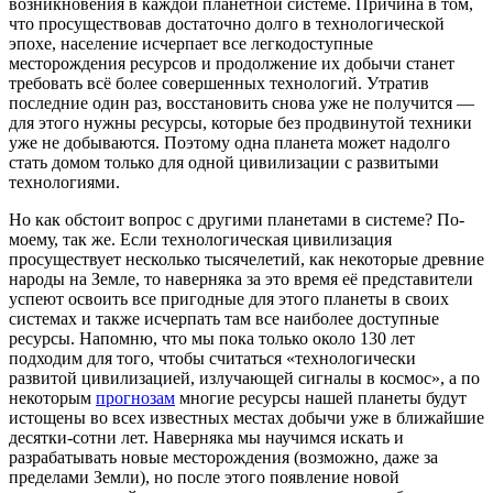
возникновения в каждой планетной системе. Причина в том,
что просуществовав достаточно долго в технологической
эпохе, население исчерпает все легкодоступные
месторождения ресурсов и продолжение их добычи станет
требовать всё более совершенных технологий. Утратив
последние один раз, восстановить снова уже не получится —
для этого нужны ресурсы, которые без продвинутой техники
уже не добываются. Поэтому одна планета может надолго
стать домом только для одной цивилизации с развитыми
технологиями.
Но как обстоит вопрос с другими планетами в системе? По-
моему, так же. Если технологическая цивилизация
просуществует несколько тысячелетий, как некоторые древние
народы на Земле, то наверняка за это время её представители
успеют освоить все пригодные для этого планеты в своих
системах и также исчерпать там все наиболее доступные
ресурсы. Напомню, что мы пока только около 130 лет
подходим для того, чтобы считаться «технологически
развитой цивилизацией, излучающей сигналы в космос», а по
некоторым
прогнозам
многие ресурсы нашей планеты будут
истощены во всех известных местах добычи уже в ближайшие
десятки-сотни лет. Наверняка мы научимся искать и
разрабатывать новые месторождения (возможно, даже за
пределами Земли), но после этого появление новой