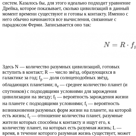
систем. Казалось бы, для этого идеально подходит уравнение
Дрейка, которое показывает, сколько цивилизаций в данный
момент времени существуют и готовы к контакту. Именно с
него обычно начинаются все вычисления, связанные с
парадоксом Ферми. Записывается оно так:
Здесь N — количество разумных цивилизаций, готовых
вступить в контакт; R — число звёзд, образующихся в
галактике за год; f
— доля солнцеподобных звёзд,
p
обладающих планетами; n
— среднее количество планет (и
e
спутников) с подходящими условиями для зарождения
цивилизации на звезду; f
— вероятность зарождения жизни
l
на планете с подходящими условиями; f
— вероятность
i
возникновения разумных форм жизни на планете, на которой
есть жизнь; f
— отношение количества планет, разумные
c
жители которых способны к контакту и ищут его, к
количеству планет, на которых есть разумная жизнь; L —
время, в течение которого разумная жизнь существует, может