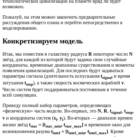
технологической цивилизации на планете вряд ли будет
возможно.
Пожалуй, на этом можно закончить предварительные
рассуждения общего плана и перейти непосредственно к
моделированию.
Конкретизируем модель
Итак, мы поместим в галактику радиуса
R
некоторое число
N
звёзд, для каждой из которой будут заданы свои случайные
координаты, временные диапазоны существования и моменты
появления цивилизаций. Для последних будут задаваться
параметры сигнала (длительность испускания
t
и время
signal
затухания
t
), а также скорость космических кораблей
v
.
stop
Число систем будет поддерживаться постоянным в течение
всей симуляции.
Приведу полный набор параметров, определяющих
«физическую» часть модели. Во-первых, это
N
,
R
,
t
,
t
,
signal
stop
v
и координаты систем (
x
,
y
). Во-вторых — диапазон времен
i
i
жизни звёзд
t
= [t
, t
]
и временное окно для
star
star_min
star_max
возникновения разума
t
= [t
, t
]
. Кроме
intel
intel_min
intel_max