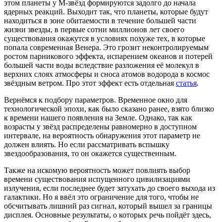
этом планеты у M-звёзд формируются задолго до начала
ядерных реакций. Выходит так, что планеты, которые будут
находиться в зоне обитаемости в течение большей части
жизни звезды, в первые сотни миллионов лет своего
существования окажутся в условиях похуже тех, в которые
попала современная Венера. Это грозит неконтролируемым
ростом парникового эффекта, испарением океанов и потерей
большей части воды вследствие разложения её молекул в
верхних слоях атмосферы и сноса атомов водорода в космос
звёздным ветром. Про этот эффект есть отдельная
статья
.
Вернёмся к подбору параметров. Временное окно для
технологической эпохи, как было сказано ранее, взято близко
к времени нашего появления на Земле. Однако, так как
возрасты у звёзд распределены равномерно в доступном
интервале, на вероятность обнаружения этот параметр не
должен влиять. Но если рассматривать вспышку
звездообразования, то он окажется существенным.
Также на искомую вероятность может повлиять выбор
времени существования испущенного цивилизациями
излучения, если последнее будет затухать до своего выхода из
галактики. Но я ввёл это ограничение для того, чтобы не
обсчитывать лишний раз сигнал, который вышел за границы
дисплея. Основные результаты, о которых речь пойдёт здесь,