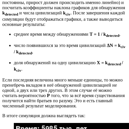
постоянны, прирост должен происходить именно линейно) и
посчитать коэффициенты наклона графиков для обнаружения
k
и числа цивилизаций
k
. После завершения каждой
detected
civ
симуляции будут отображаться графики, а также выводиться
основные результаты:
среднее время между обнаружениями
T = 1 / k
,
detected
число появившихся за это время цивилизаций
ΔN =
k
civ
/ k
,
detected
доля обнаружений на одну цивилизацию
X = k
/
detected
k
.
civ
Если последняя величина много меньше единицы, то можно
пренебречь вкладом в неё обнаружений цивилизацией не
одной, а двух или трех других. В этом случае её можно
считать вероятностью
P
того, что за всё время существования
получится найти братьев по разуму. Это и есть главный
численный результат моделирования.
В итоге симуляция должна выглядеть так: