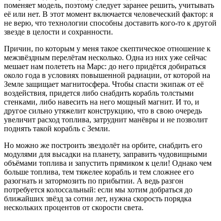
поменяет модель, поэтому следует заранее решить, учитывать
её или нет. В этот момент включается человеческий фактор: я
не верю, что технологии способны доставить кого-то к другой
звезде в целости и сохранности.
Причин, по которым у меня такое скептическое отношение к
межзвёздным перелётам несколько. Одна из них уже сейчас
мешает нам полететь на Марс: до него придётся добираться
около года в условиях повышенной радиации, от которой на
Земле защищает магнитосфера. Чтобы спасти экипаж от её
воздействия, придется либо снабдить корабль толстыми
стенками, либо навесить на него мощный магнит. И то, и
другое сильно утяжелит конструкцию, что в свою очередь
увеличит расход топлива, затруднит манёвры и не позволит
поднять такой корабль с Земли.
Но можно же построить звездолёт на орбите, снабдить его
модулями для высадки на планету, заправить чудовищными
объёмами топлива и запустить прямиком к цели! Однако чем
больше топлива, тем тяжелее корабль и тем сложнее его
разогнать и затормозить по прибытии. А ведь разгон
потребуется колоссальный: если мы хотим добраться до
ближайших звёзд за сотни лет, нужна скорость порядка
нескольких процентов от скорости света.