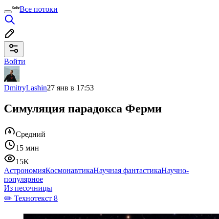
Все потоки
Войти
DmitryLashin
27 янв в 17:53
Симуляция парадокса Ферми
Средний
15 мин
15K
Астрономия
Космонавтика
Научная фантастика
Научно-
популярное
Из песочницы
✏️ Технотекст 8