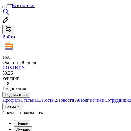
Все потоки
Войти
16K+
Охват за 30 дней
HOSTKEY
53,26
Рейтинг
518
Подписчики
Подписаться
Профиль
Статьи
163
Посты
2
Новости
39
Подписчики
Сотрудники
Новые
Сначала показывать
Новые
Лучшие