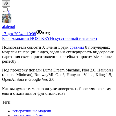
0
akdengi
17 дек 2024 в 10:08
5.5K
Блог компании HOSTKEY
Искусственный интеллект
Пользователь соцсети X Блейн Браун
сравнил
8 популярных
моделей генерации видео, задав им сгенерировать видеоролик
нарезания свежеприготовленного стейка запросом 'steak done
perfectly’.
Под прожарку попали Luma Dream Machine, Pika 2.0, HailuoAI
(она же Minimax), RunwayML Gen3, HunyauanVideo, Kling 1.5,
OpenAI Sora и Google Veo 2.0
Как вы думаете, можно ли уже доверить нейросетям рекламу
еды и отказаться от фуд-стилистов?
Теги:
генеративные модели
генеративный ии