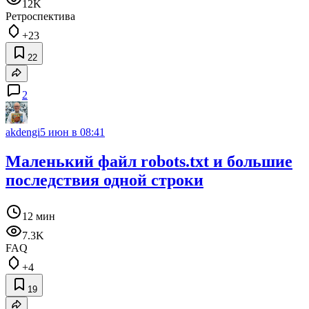
12K
Ретроспектива
+23
22
2
akdengi
5 июн в 08:41
Маленький файл robots.txt и большие
последствия одной строки
12 мин
7.3K
FAQ
+4
19