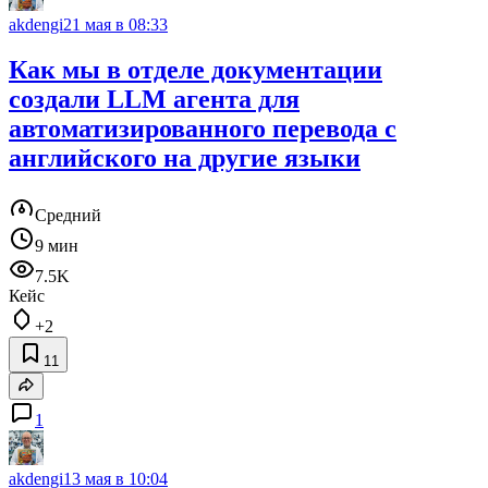
akdengi
21 мая в 08:33
Как мы в отделе документации
создали LLM агента для
автоматизированного перевода с
английского на другие языки
Средний
9 мин
7.5K
Кейс
+2
11
1
akdengi
13 мая в 10:04