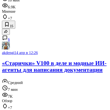
10 мин
6.9K
Мнение
+7
15
6
akdengi
14 апр в 12:26
«Старички» V100 в деле и модные ИИ-
агенты для написания документации
Средний
7 мин
7K
Обзор
+7