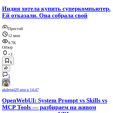
Индия хотела купить суперкомпьютер.
Ей отказали. Она собрала свой
Простой
12 мин
9.7K
Обзор
+3
5
5
akdengi
29 апр в 14:47
OpenWebUI: System Prompt vs Skills vs
MCP Tools — разбираем на живом