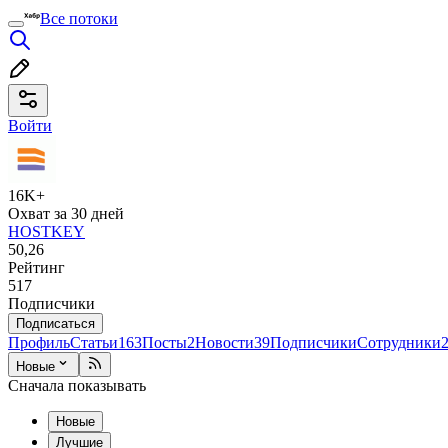
Все потоки
Войти
16K+
Охват за 30 дней
HOSTKEY
50,26
Рейтинг
517
Подписчики
Подписаться
Профиль
Статьи
163
Посты
2
Новости
39
Подписчики
Сотрудники
Новые
Сначала показывать
Новые
Лучшие