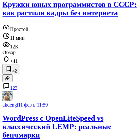
Кружки юных программистов в СССР:
как растили кадры без интернета
Простой
11 мин
12K
Обзор
+41
42
123
akdengi
11 фев в 11:59
WordPress с OpenLiteSpeed vs
классический LEMP: реальные
бенчмарки