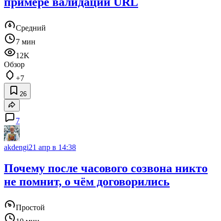
примере валидации URL
Средний
7 мин
12K
Обзор
+7
26
7
akdengi
21 апр в 14:38
Почему после часового созвона никто
не помнит, о чём договорились
Простой