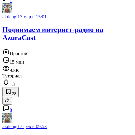
1
akdengi
17 мар в 15:01
Поднимаем интернет-радио на
AzuraCast
Простой
15 мин
9.8K
Туториал
+3
28
8
akdengi
17 фев в 09:53