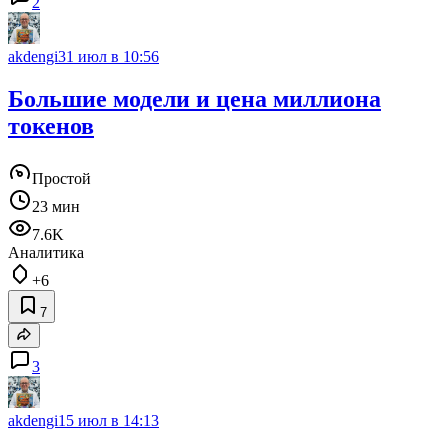
2
akdengi
31 июл в 10:56
Большие модели и цена миллиона
токенов
Простой
23 мин
7.6K
Аналитика
+6
7
3
akdengi
15 июл в 14:13