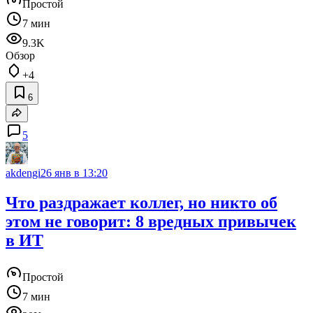
Простой
7 мин
9.3K
Обзор
+4
6
5
akdengi
26 янв в 13:20
Что раздражает коллег, но никто об
этом не говорит: 8 вредных привычек
в ИТ
Простой
7 мин