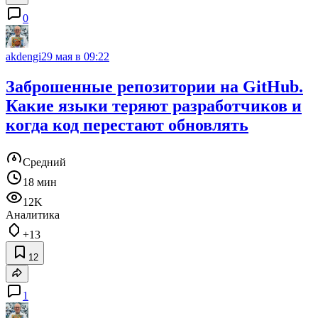
0
akdengi
29 мая в 09:22
Заброшенные репозитории на GitHub.
Какие языки теряют разработчиков и
когда код перестают обновлять
Средний
18 мин
12K
Аналитика
+13
12
1