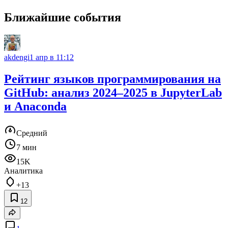
Ближайшие события
akdengi
1 апр в 11:12
Рейтинг языков программирования на
GitHub: анализ 2024–2025 в JupyterLab
и Anaconda
Средний
7 мин
15K
Аналитика
+13
12