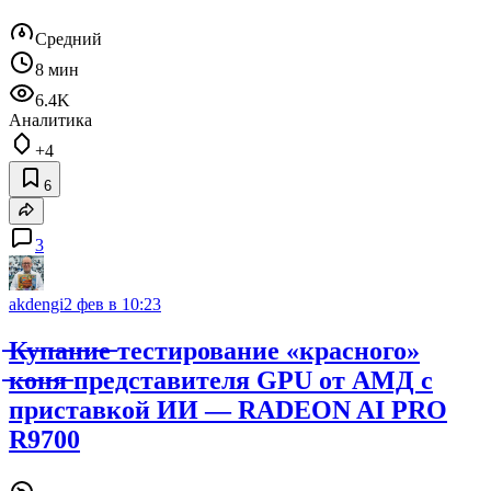
Средний
8 мин
6.4K
Аналитика
+4
6
3
akdengi
2 фев в 10:23
̶К̶у̶п̶а̶н̶и̶е̶ тестирование «красного»
̶к̶о̶н̶я̶ представителя GPU от АМД с
приставкой ИИ — RADEON AI PRO
R9700