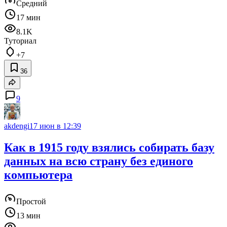
Средний
17 мин
8.1K
Туториал
+7
36
9
akdengi
17 июн в 12:39
Как в 1915 году взялись собирать базу
данных на всю страну без единого
компьютера
Простой
13 мин