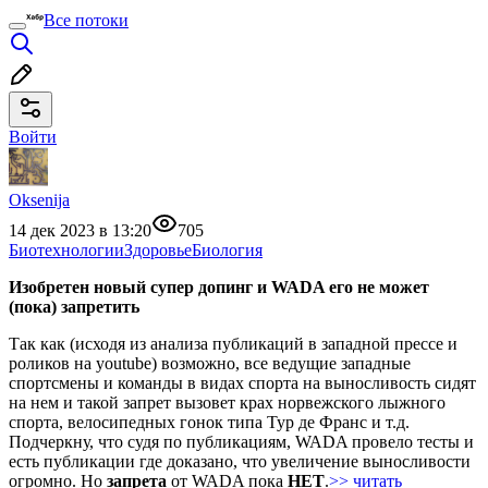
Все потоки
Войти
Oksenija
14 дек 2023 в 13:20
705
Биотехнологии
Здоровье
Биология
Изобретен новый супер допинг и WADA его не может
(пока) запретить
Так как (исходя из анализа публикаций в западной прессе и
роликов на youtube) возможно, все ведущие западные
спортсмены и команды в видах спорта на выносливость сидят
на нем и такой запрет вызовет крах норвежского лыжного
спорта, велосипедных гонок типа Тур де Франс и т.д.
Подчеркну, что судя по публикациям, WADA провело тесты и
есть публикации где доказано, что увеличение выносливости
огромно. Но
запрета
от WADA пока
НЕТ
.
>> читать