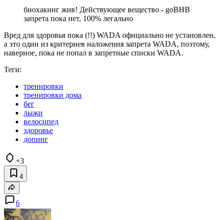
биохакинг жив! Действующее вещество - goBHB
запрета пока нет, 100% легально
Вред для здоровья пока (!!) WADA официально не установлен,
а это один из критериев наложения запрета WADA, поэтому,
наверное, пока не попал в запретные списки WADA.
Теги:
тренировки
тренировки дома
бег
лыжи
велосипед
здоровье
допинг
+3
4
6