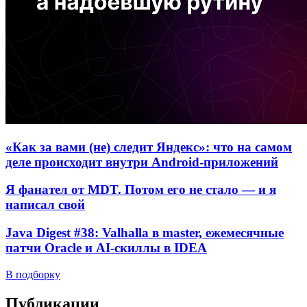
«Как за вами (не) следит Яндекс»: что на самом
деле происходит внутри Android-приложений
Я фанател от MDT. Потом его не стало — и я
написал свой
Java Digest #38: Valhalla в master, ежемесячные
патчи Oracle и AI-скиллы в IDEA
В подборку
Публикации