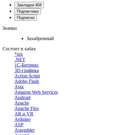
Закладки
404
Подписчики
Подписки
Значки
Захабренный
Состоит в хабах
*nix
.NET
1С-Битрикс
3D-графика
Action Script
Adobe Flash
Ajax
Amazon Web Services
Android
Apache
Apache Flex
AR и VR
Arduino
ASP
Assembler