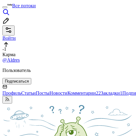
Все потоки
Войти
-1
Карма
@Aldres
Пользователь
Подписаться
Профиль
Статьи
Посты
Новости
Комментарии
22
Закладки
1
Подпи