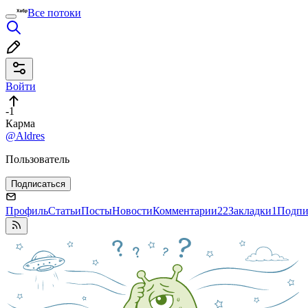
Все потоки
Войти
-1
Карма
@Aldres
Пользователь
Подписаться
Профиль
Статьи
Посты
Новости
Комментарии
22
Закладки
1
Подпи