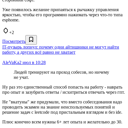
Уже появилось желание припаяться к рычажку управления
яркостью, чтобы его программно нажимать через что-то типа
esphome.
+2
Посмотреть
IT-пузырь лопнул: почему одни айтишники не могут найти
работу, а других всё равно не хватает
AleVaKa
2 июл в 10:28
Людей тренируют на проход собесов, но ничему
не учат.
Ну раз это единственный способ попасть на работу - наврать
про опыт и зазубрить ответы / исхитриться отвечать через гпт.
Не "вкатуны" же придумали, что вместо собеседования надо
проводить экзамен на знание неиспользуемых понятий и
решение задач с leetcode под пристальным взглядом и без ide.
Плюс конечно всем нужны 6+ лет опыта и желательно до 30.