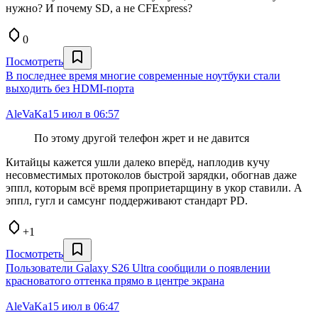
нужно? И почему SD, а не CFExpress?
0
Посмотреть
В последнее время многие современные ноутбуки стали
выходить без HDMI-порта
AleVaKa
15 июл в 06:57
По этому другой телефон жрет и не давится
Китайцы кажется ушли далеко вперёд, наплодив кучу
несовместимых протоколов быстрой зарядки, обогнав даже
эппл, которым всё время проприетарщину в укор ставили. А
эппл, гугл и самсунг поддерживают стандарт PD.
+1
Посмотреть
Пользователи Galaxy S26 Ultra сообщили о появлении
красноватого оттенка прямо в центре экрана
AleVaKa
15 июл в 06:47