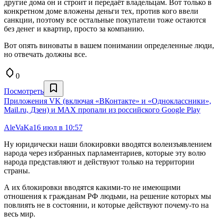
другие дома он и строит и передаёт владельцам. Вот только в
конкретном доме вложены деньги тех, против кого ввели
санкции, поэтому все остальные покупатели тоже остаются
без денег и квартир, просто за компанию.
Вот опять виноваты в вашем понимании определенные люди,
но отвечать должны все.
0
Посмотреть
Приложения VK (включая «ВКонтакте» и «Одноклассники»,
Mail.ru, Дзен) и MAX пропали из российского Google Play
AleVaKa
16 июл в 10:57
Ну юридически наши блокировки вводятся волеизъявлением
народа через избранных парламентариев, которые эту волю
народа представляют и действуют только на территории
страны.
А их блокировки вводятся какими-то не имеющими
отношения к гражданам РФ людьми, на решение которых мы
повлиять не в состоянии, и которые действуют почему-то на
весь мир.