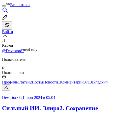
Все потоки
Войти
-11
Карма
read⁠-⁠only
@Devastor87
Пользователь
6
Подписчики
Профиль
Статьи
2
Посты
Новости
1
Комментарии
371
Закладки
4
Devastor87
21 июн 2024 в 05:04
Сильный ИИ. Элира2. Сохранение