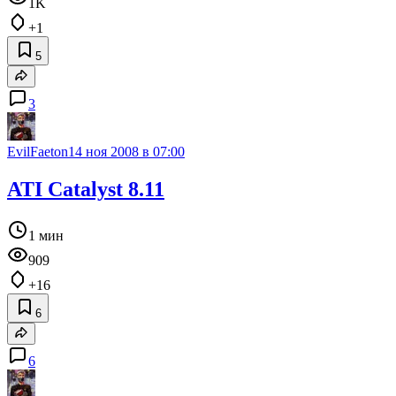
1K
+1
5
3
EvilFaeton
14 ноя 2008 в 07:00
ATI Catalyst 8.11
1 мин
909
+16
6
6