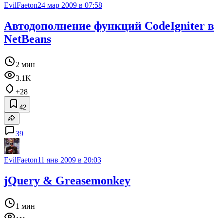
EvilFaeton
24 мар 2009 в 07:58
Автодополнение функций CodeIgniter в
NetBeans
2 мин
3.1K
+28
42
39
EvilFaeton
11 янв 2009 в 20:03
jQuery & Greasemonkey
1 мин