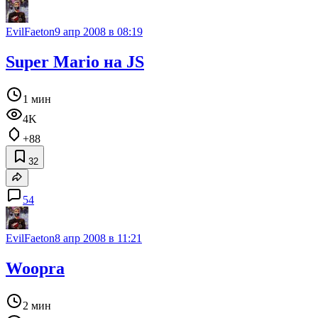
EvilFaeton
9 апр 2008 в 08:19
Super Mario на JS
1 мин
4K
+88
32
54
EvilFaeton
8 апр 2008 в 11:21
Woopra
2 мин