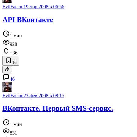
EvilFaeton
19 мар 2008 в 06:56
API ВКонтакте
1 мин
928
+36
16
46
EvilFaeton
23 фев 2008 в 08:15
ВКонтакте. Первый SMS-сервис.
1 мин
831