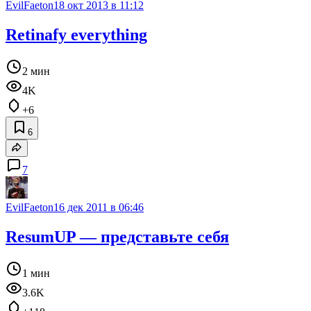
EvilFaeton
18 окт 2013 в 11:12
Retinafy everything
2 мин
4K
+6
6
7
EvilFaeton
16 дек 2011 в 06:46
ResumUP — представьте себя
1 мин
3.6K