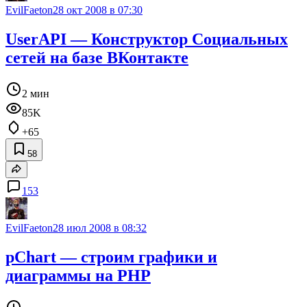
EvilFaeton
28 окт 2008 в 07:30
UserAPI — Конструктор Социальных
сетей на базе ВКонтакте
2 мин
85K
+65
58
153
EvilFaeton
28 июл 2008 в 08:32
pChart — строим графики и
диаграммы на PHP