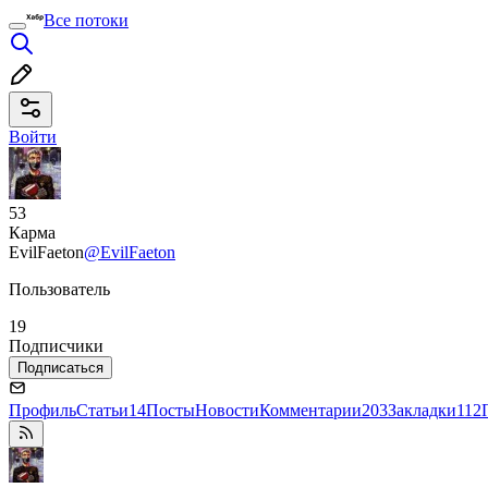
Все потоки
Войти
53
Карма
EvilFaeton
@EvilFaeton
Пользователь
19
Подписчики
Подписаться
Профиль
Статьи
14
Посты
Новости
Комментарии
203
Закладки
112