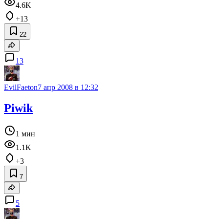
4.6K
+13
22
13
EvilFaeton
7 апр 2008 в 12:32
Piwik
1 мин
1.1K
+3
7
5