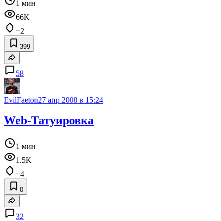
1 мин
66K
+2
399
58
EvilFaeton
27 апр 2008 в 15:24
Web-Татуировка
1 мин
1.5K
+4
0
32