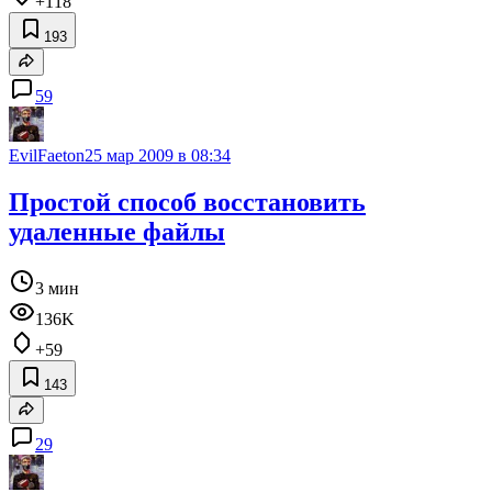
+118
193
59
EvilFaeton
25 мар 2009 в 08:34
Простой способ восстановить
удаленные файлы
3 мин
136K
+59
143
29