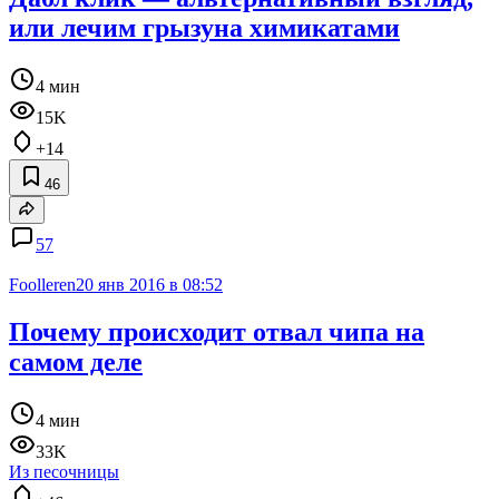
или лечим грызуна химикатами
4 мин
15K
+14
46
57
Foolleren
20 янв 2016 в 08:52
Почему происходит отвал чипа на
самом деле
4 мин
33K
Из песочницы