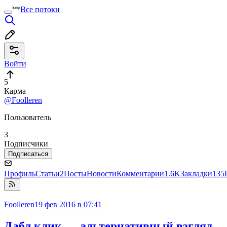
Все потоки
Войти
5
Карма
@Foolleren
Пользователь
3
Подписчики
Подписаться
Профиль
Статьи
2
Посты
Новости
Комментарии
1.6K
Закладки
135
Foolleren
19 фев 2016 в 07:41
Дабл клик — альтернативный взгляд,