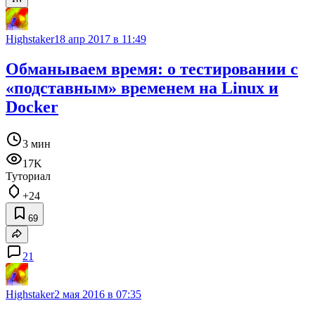
Highstaker
18 апр 2017 в 11:49
Обманываем время: о тестировании с
«подставным» временем на Linux и
Docker
3 мин
17K
Туториал
+24
69
21
Highstaker
2 мая 2016 в 07:35