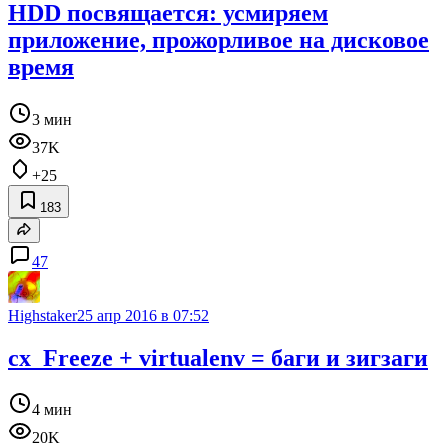
HDD посвящается: усмиряем
приложение, прожорливое на дисковое
время
3 мин
37K
+25
183
47
Highstaker
25 апр 2016 в 07:52
cx_Freeze + virtualenv = баги и зигзаги
4 мин
20K