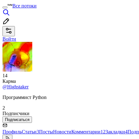
Все потоки
Войти
14
Карма
@Highstaker
Программист Python
2
Подписчики
Подписаться
Профиль
Статьи
3
Посты
Новости
Комментарии
12
Закладки
4
Подп