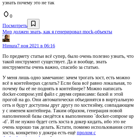
узнать почему это не так
0
Посмотреть
Мир должен знать, как я генерировал mock-объекты
Himura
7 ноя 2021 в 06:16
По предмету статьи всё супер, было очень полезно узнать, что
такой инструмент существует. Да и вообще, знать
инструменты очень важно, спасибо за статью.
У меня лишь одно замечание: зачем трогать хост, есть можно
всё в контейнерах сделать? Если база всё равно локальная, то
почему бы её не поднять в контейнере? Можно написать
docker-compose.yml файл с двумя сервисами: базой и этой
прогой на go. Они автоматически объединятся в виртуальную
сеть и будут доступны друг другу по хостнэйму, совпадающем
у с именем контейнера. Таким образом, генерация новой
наполненной базы сведётся к выполнению `docker-compose up
-d`. И не нужно будет сеть хоста в докер кидать, ибо это не
очень хорошо так делать. Кстати, помимо использования сети
хоста, конкретно у докера есть ещё
пролом с