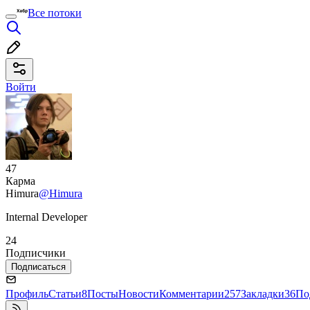
Все потоки
Войти
47
Карма
Himura
@Himura
Internal Developer
24
Подписчики
Подписаться
Профиль
Статьи
8
Посты
Новости
Комментарии
257
Закладки
36
По