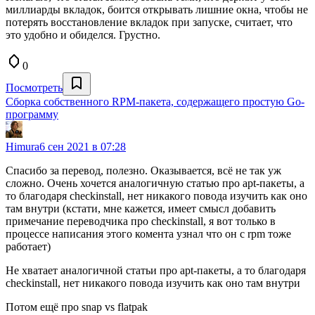
миллиарды вкладок, боится открывать лишние окна, чтобы не
потерять восстановление вкладок при запуске, считает, что
это удобно и обиделся. Грустно.
0
Посмотреть
Сборка собственного RPM-пакета, содержащего простую Go-
программу
Himura
6 сен 2021 в 07:28
Спасибо за перевод, полезно. Оказывается, всё не так уж
сложно. Очень хочется аналогичную статью про apt-пакеты, а
то благодаря checkinstall, нет никакого повода изучить как оно
там внутри (кстати, мне кажется, имеет смысл добавить
примечание переводчика про checkinstall, я вот только в
процессе написания этого комента узнал что он с rpm тоже
работает)
Не хватает аналогичной статьи про apt-пакеты, а то благодаря
checkinstall, нет никакого повода изучить как оно там внутри
Потом ещё про snap vs flatpak