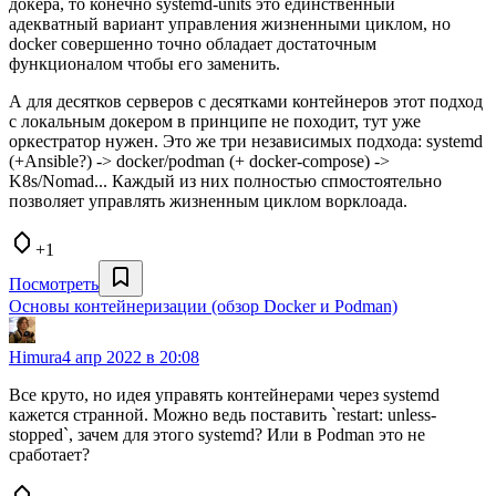
докера, то конечно systemd-units это единственный
адекватный вариант управления жизненными циклом, но
docker совершенно точно обладает достаточным
функционалом чтобы его заменить.
А для десятков серверов с десятками контейнеров этот подход
с локальным докером в принципе не походит, тут уже
оркестратор нужен. Это же три независимых подхода: systemd
(+Ansible?) -> docker/podman (+ docker-compose) ->
K8s/Nomad... Каждый из них полностью спмостоятельно
позволяет управлять жизненным циклом ворклоада.
+1
Посмотреть
Основы контейнеризации (обзор Docker и Podman)
Himura
4 апр 2022 в 20:08
Все круто, но идея управять контейнерами через systemd
кажется странной. Можно ведь поставить `restart: unless-
stopped`, зачем для этого systemd? Или в Podman это не
сработает?