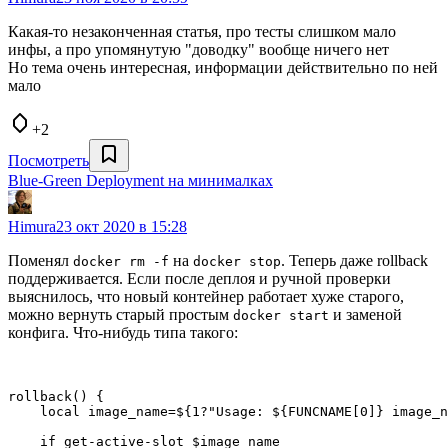
Какая-то незаконченная статья, про тесты слишком мало
инфы, а про упомянутую "доводку" вообще ничего нет
Но тема очень интересная, информации действительно по ней
мало
+2
Посмотреть
Blue-Green Deployment на минималках
Himura
23 окт 2020 в 15:28
Поменял
на
. Теперь даже rollback
docker rm -f
docker stop
поддерживается. Если после деплоя и ручной проверки
выяснилось, что новый контейнер работает хуже старого,
можно вернуть старый простым
и заменой
docker start
конфига. Что-нибудь типа такого:
rollback() {

    local image_name=${1?"Usage: ${FUNCNAME[0]} image_n
    if get-active-slot $image_name
