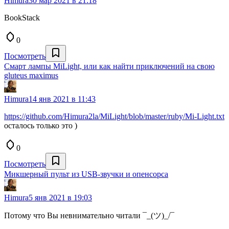
Himura
30 мар 2021 в 21:18
BookStack
0
Посмотреть
Смарт лампы MiLight, или как найти приключений на свою
gluteus maximus
Himura
14 янв 2021 в 11:43
https://github.com/Himura2la/MiLight/blob/master/ruby/Mi-Light.txt
осталось только это )
0
Посмотреть
Микшерный пульт из USB-звучки и опенсорса
Himura
5 янв 2021 в 19:03
Потому что Вы невнимательно читали ¯_(ツ)_/¯