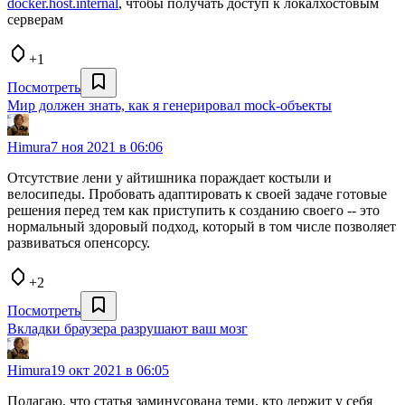
docker.host.internal
, чтобы получать доступ к локалхостовым
серверам
+1
Посмотреть
Мир должен знать, как я генерировал mock-объекты
Himura
7 ноя 2021 в 06:06
Отсутствие лени у айтишника пораждает костыли и
велосипеды. Пробовать адаптировать к своей задаче готовые
решения перед тем как приступить к созданию своего -- это
нормальный здоровый подход, который в том числе позволяет
развиваться опенсорсу.
+2
Посмотреть
Вкладки браузера разрушают ваш мозг
Himura
19 окт 2021 в 06:05
Полагаю, что статья заминусована теми, кто держит у себя