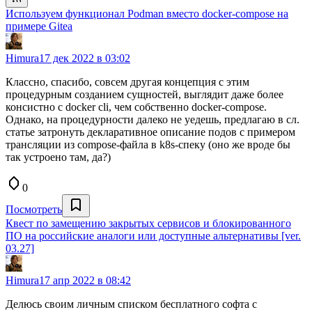
Используем функционал Podman вместо docker-compose на
примере Gitea
Himura
17 дек 2022 в 03:02
Классно, спасибо, совсем другая концепция с этим
процедурным созданием сущностей, выглядит даже более
консистно с docker cli, чем собственно docker-compose.
Однако, на процедурности далеко не уедешь, предлагаю в сл.
статье затронуть декларативное описание подов с примером
трансляции из compose-файла в k8s-спеку (оно же вроде бы
так устроено там, да?)
0
Посмотреть
Квест по замещению закрытых сервисов и блокированного
ПО на российские аналоги или доступные альтернативы [ver.
03.27]
Himura
17 апр 2022 в 08:42
Делюсь своим личным списком бесплатного софта с