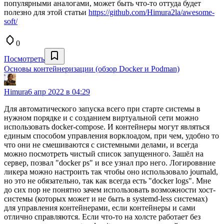
популярными аналогами, может быть что-то оттуда будет
полезно для этой статьи
https://github.com/Himura2la/awesome-
soft/
0
Посмотреть
Основы контейнеризации (обзор Docker и Podman)
Himura
6 апр 2022 в 04:29
Для автоматического запуска всего при старте системы в
нужном порядке и с созданием виртуальной сети можно
использовать docker-compose. И контейнеры могут являться
единым способом управления ворклоадом, при чем, удобно то
что они не смешиваются с системными делами, и всегда
можно посмотреть чистый список запущенного. Зашёл на
сервер, позвал "docker ps" и все узнал про него. Логироввние
ликера можно настроить так чтобы оно использовало journald,
но это не обязательно, так как всегда есть "docker logs". Мне
до сих пор не понятно зачем использовать возможности хост-
системы (которых может и не быть в systemd-less системах)
для управления контейнерами, если контейнеры и сами
отлично справляются. Если что-то на холсте работает без