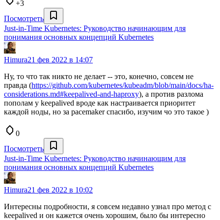
+3
Посмотреть
Just-in-Time Kubernetes: Руководство начинающим для
понимания основных концепций Kubernetes
Himura
21 фев 2022 в 14:07
Ну, то что так никто не делает -- это, конечно, совсем не
правда (
https://github.com/kubernetes/kubeadm/blob/main/docs/ha-
considerations.md#keepalived-and-haproxy
), а против разлома
пополам у keepalived вроде как настраивается приоритет
каждой ноды, но за pacemaker спасибо, изучим чо это такое )
0
Посмотреть
Just-in-Time Kubernetes: Руководство начинающим для
понимания основных концепций Kubernetes
Himura
21 фев 2022 в 10:02
Интересны подробности, я совсем недавно узнал про метод с
keepalived и он кажется очень хорошим, было бы интересно