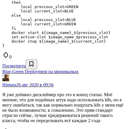
    then

        local previous_slot=GREEN

        local current_slot=BLUE

    else

        local previous_slot=BLUE

        local current_slot=GREEN

    fi

    docker start ${image_name}_${previous_slot}

    set-active-slot $image_name $previous_slot

    docker stop ${image_name}_${current_slot}

}
0
Посмотреть
Blue-Green Deployment на минималках
Himura
26 авг 2020 в 09:56
Я уже добавил дисклеймер про это в конец статьи. Моё
мнение, что для подобных штук надо использовать k8s, но я
могу ошибаться, так как нормально пощупать k8s у меня ещё
не было возможности, к сожалению. Это прям стандарт
отрасли сейчас, лучше придерживаться решений такого
класса, чтобы не переделывать всё каждые 2 года