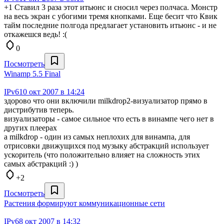
+1 Ставил 3 раза этот итьюнс и сносил через полчаса. Монстр
на весь экран с убогими тремя кнопками. Еще бесит что Квик
тайм последние полгода предлагает установить итьюнс - и не
откажешся ведь! :(
0
Посмотреть
Winamp 5.5 Final
IPv6
10 окт 2007 в 14:24
здорово что они включили milkdrop2-визуализатор прямо в
дистрибутив теперь.
визуализаторы - самое сильное что есть в винампе чего нет в
других плеерах
а milkdrop - один из самых неплохих для винампа, для
отрисовки движущихся под музыку абстракций использует
ускоритель (что положительно влияет на сложность этих
самых абстракций :) )
+2
Посмотреть
Растения формируют коммуникационные сети
IPv6
8 окт 2007 в 14:32