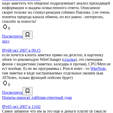
надо заметить что общение подразумевает анализ приходящей
информации и выдача осмысленного ответа. Описанное
скорее похоже на стимул-реакция собачки Павлова :) не очень
понятна природа канала обмена, но все равно - интересно,
спасибо за новость!
0
Посмотреть
stixy
IPv6
8 окт 2007 в 09:15
если хочется клеить заметки прямо на десктоп, в картинку
обоев то рекомендую WireChanger (
ссылка
), это сменьщик
фонов с виджетами (заметки, каледарь и прочая), CPU/Mem не
ест вообще. Если же программка с Post-it notes - то
WireNote
,
там заметки в виде настраиваемых отдельных окошек (как
ATNotes, только функций поболее будет)
0
Посмотреть
Пираты наносят лэйблам ответный удар
IPv6
5 окт 2007 в 13:02
Самое забавное что им за это еще и деньги платят (в смысле