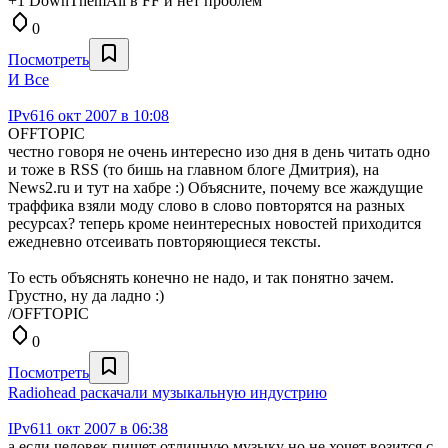
+1 DownThemAll в FF и нет проблем
0
Посмотреть
И Все
IPv6
16 окт 2007 в 10:08
OFFTOPIC
честно говоря не очень интересно изо дня в день читать одно
и тоже в RSS (то бишь на главном блоге Дмитрия), на
News2.ru и тут на хабре :) Объясните, почему все жаждущие
траффика взяли моду слово в слово повторятся на разных
ресурсах? теперь кроме неинтересных новостей приходится
ежедневно отсеивать повторяющиеся тексты.
То есть объяснять конечно не надо, и так понятно зачем.
Грустно, ну да ладно :)
/OFFTOPIC
0
Посмотреть
Radiohead раскачали музыкальную индустрию
IPv6
11 окт 2007 в 06:38
а если человек пишет отличную музыку но не хочет возится с