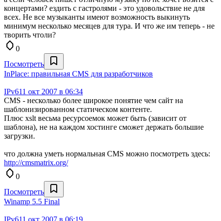
концертами? ездить с гастролями - это удовольствие не для
всех. Не все музыканты имеют возможность выкинуть
минимум несколько месяцев для тура. И что же им теперь - не
творить чтоли?
0
Посмотреть
InPlace: правильная CMS для разработчиков
IPv6
11 окт 2007 в 06:34
CMS - несколько более широкое понятие чем сайт на
шаблонизированном статическом контенте.
Плюс xslt весьма ресурсоемок может быть (зависит от
шаблона), не на каждом хостинге сможет держать большие
загрузки.
что должна уметь нормальная CMS можно посмотреть здесь:
http://cmsmatrix.org/
0
Посмотреть
Winamp 5.5 Final
IPv6
11 окт 2007 в 06:19