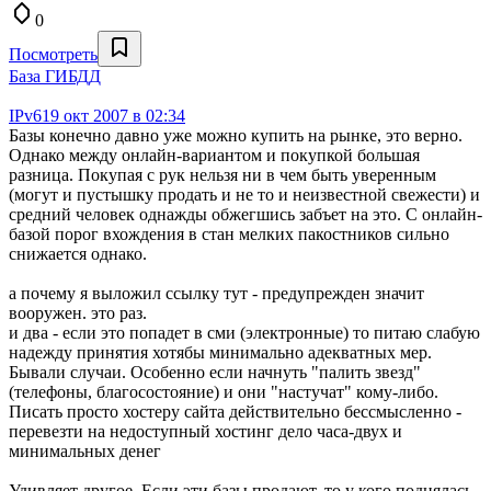
0
Посмотреть
База ГИБДД
IPv6
19 окт 2007 в 02:34
Базы конечно давно уже можно купить на рынке, это верно.
Однако между онлайн-вариантом и покупкой большая
разница. Покупая с рук нельзя ни в чем быть уверенным
(могут и пустышку продать и не то и неизвестной свежести) и
средний человек однажды обжегшись забъет на это. С онлайн-
базой порог вхождения в стан мелких пакостников сильно
снижается однако.
а почему я выложил ссылку тут - предупрежден значит
вооружен. это раз.
и два - если это попадет в сми (электронные) то питаю слабую
надежду принятия хотябы минимально адекватных мер.
Бывали случаи. Особенно если начнуть "палить звезд"
(телефоны, благосостояние) и они "настучат" кому-либо.
Писать просто хостеру сайта действительно бессмысленно -
перевезти на недоступный хостинг дело часа-двух и
минимальных денег
Удивляет другое. Если эти базы продают, то у кого поднялась