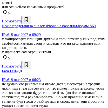
хотят?
или это чей-то карманный проджект?
0
Посмотреть
Nokia представила аналог iPhone на базе платформы S60
IPv6
19 окт 2007 в 09:29
у майкрософта принцип другой и свой патент. у них под этим
серфайсом камеры стоят и смотрят кто на ктол кликает или
кладет на него.
у ифона же сам экран хитрый
0
Посмотреть
База ГИБДД
IPv6
19 окт 2007 в 06:23
не думаю что реклама им что-то дает :) несмотря на трафик
люди ищут там совсем не то, что может показать адсенс. если
только они заодно будут свои же базы (но более полные/
свежие/etc) там рекламировать... но как правльно заметили в
гугле не будут долго разбираться и своих денег они просто не
увидят после первого стука