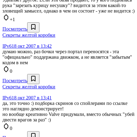
рука "зарезать курицу несушку"? видится за этим какой-то
зловещий замысел, однако в чем он состоит - уже не видится :)
+1
Посмотреть
Секреты желтой коробки
IPv6
18 окт 2007 в 13:42
думаю можно, раз бочки через портал переносятся - эта
"официально" поддержана движком, а не является "забытым"
кодом в нем
0
Посмотреть
Секреты желтой коробки
IPv6
18 окт 2007 в 13:41
да, это точно :) подборка скринов со спойлерами по ссылке
это наглядно демонстрирует!
но вообще креативно Valve придумали, вместо обычных "убей
двести врагов за раз" :)
0