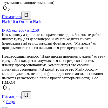
звукозаписывающие компании)
0
Посмотреть
Flash 10 и Quake в Flash
IPv6
5 окт 2007 в 12:58
Как минимум три и не за горами еще один. Знакомые ребята
пишут тулзу для девелоперов и им приходится писать
(переделывать) ее под каждый фреймворк. "Матюков" от
программиста ихнего наслышался уже предостаточно.
Предвосхищая вопрос "Надо писать прямыми руками" отвечу
сразу - .Net как раз и задумывался как средство снизить
планку проффесионализма, компенсируя это своими
сильными сторонами :) В какой-то мере это Майкрософту
конечно удалося, не спорю ;) но и для пессимизма основания
имеются (в частости в плане кроссплатформенности). Все
ИМХО!
0
Посмотреть
Сюда
1
...