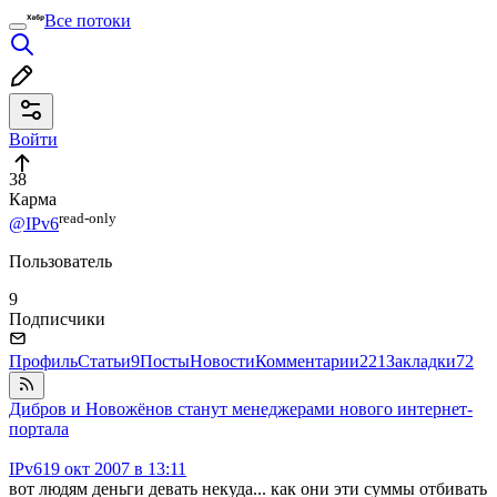
Все потоки
Войти
38
Карма
read⁠-⁠only
@IPv6
Пользователь
9
Подписчики
Профиль
Статьи
9
Посты
Новости
Комментарии
221
Закладки
72
Дибров и Новожёнов станут менеджерами нового интернет-
портала
IPv6
19 окт 2007 в 13:11
вот людям деньги девать некуда... как они эти суммы отбивать