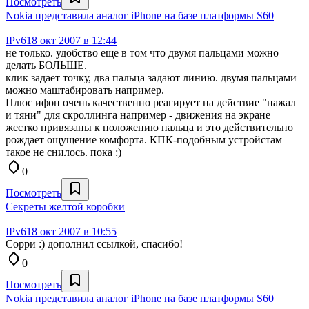
Посмотреть
Nokia представила аналог iPhone на базе платформы S60
IPv6
18 окт 2007 в 12:44
не только. удобство еще в том что двумя пальцами можно
делать БОЛЬШЕ.
клик задает точку, два пальца задают линию. двумя пальцами
можно маштабировать например.
Плюс ифон очень качественно реагирует на действие "нажал
и тяни" для скроллинга например - движения на экране
жестко привязаны к положению пальца и это действительно
рождает ощущение комфорта. КПК-подобным устройстам
такое не снилось. пока :)
0
Посмотреть
Секреты желтой коробки
IPv6
18 окт 2007 в 10:55
Сорри :) дополнил ссылкой, спасибо!
0
Посмотреть
Nokia представила аналог iPhone на базе платформы S60